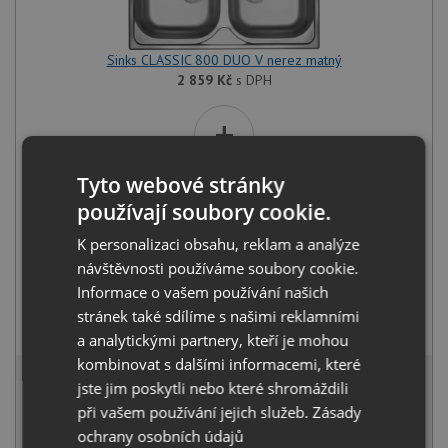
Sinks CLASSIC 800 DUO V nerez matný
2 859
Kč
s DPH
+
Tyto webové stránky
používají soubory cookie.
K personalizaci obsahu, reklam a analýze
návštěvnosti používáme soubory cookie.
Informace o vašem používání našich
Deante LIMA BBM F62M nerez
stránek také sdílíme s našimi reklamními
1 990
Kč
s DPH
a analytickými partnery, kteří je mohou
kombinovat s dalšími informacemi, které
4 607 Kč
s DPH
jste jim poskytli nebo které shromáždili
Běžná cena:
4 849
Kč
při vašem používání jejich služeb.
Zásady
Sleva:
242
Kč
ochrany osobních údajů