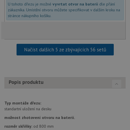
používané
int
U tohoto dřezu je možné
vyvrtat otvor na baterii
dle přání
analytické
we
zákazníka. Umístění otvoru můžete specifikovat v dalším kroku na
služby Google.
Za
Tento soubor
stránce nákupního košíku.
úd
cookie se
so
používá k
náv
rozlišení
rů
jedinečných
zá
uživatelů
oc
přiřazením
os
náhodně
a 
vygenerovaného
kte
Načíst dalších 5 ze zbývajících 56 setů
čísla jako
jej
identifikátoru
pre
klienta. Je
bu
součástí
bu
každého
sez
požadavku na
re
stránku na webu
a slouží k
__Secure-YNID
.youtube.com
6 měsíců
Popis produktu
výpočtu údajů o
návštěvnících,
IDE
1 rok
Te
Google LLC
relacích a
co
.doubleclick.net
kampaních pro
na
analytické
sp
Typ montáže dřezu:
přehledy webů.
Dou
standartní uložení na desku
pr
_ga_9T91YFLEPX
.drezy-
1 rok
Tento soubor
in
baterie.cz
1
cookie používá
možnost zhotovení otvoru na baterii.
tom
měsíc
Google Analytics
ko
k zachování
uži
rozměr skříňky:
od 800 mm
stavu relace.
we