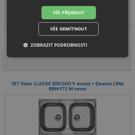
SKLADEM
VŠE PŘIJMOUT
KOUPIT
VŠE ODMÍTNOUT
U tohoto dřezu je možné
vyvrtat otvor na baterii
dle přání
zákazníka. Umístění otvoru můžete specifikovat v dalším kroku na
ZOBRAZIT PODROBNOSTI
stránce nákupního košíku.
Nezbytně
Výkonové
Soubory
nutné
soubory
cílení
soubory
SET Sinks CLASSIC 800 DUO V matný + Deante LIMA
BBM F72 M nerez
Funkční soubory
Nezařazené
soubory