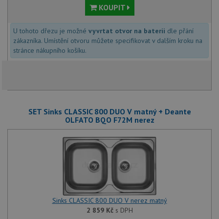
případ
KOUPIT
CORS 
aktuali
Chrom
vytvář
U tohoto dřezu je možné
vyvrtat otvor na baterii
dle přání
zásadách ochrany soukromí společnosti Google
soubor
zákazníka. Umístění otvoru můžete specifikovat v dalším kroku na
lepivos
každou
stránce nákupního košíku.
funkcí 
založe
trvání
AWSA
(ALB).
sid
.drezy-baterie.cz
4 týdny 2
Toto j
dny
běžný 
SET Sinks CLASSIC 800 DUO V matný + Deante
soubor
ale po
OLFATO BQO F72M nerez
naleze
soubor
relace
pravd
použit
správu
relace.
CookieScriptConsent
5 měsíců
Tento 
CookieScript
4 týdny
cookie
www.drezy-
služba
baterie.cz
Sinks CLASSIC 800 DUO V nerez matný
Script
zapam
2 859
Kč
s DPH
předvo