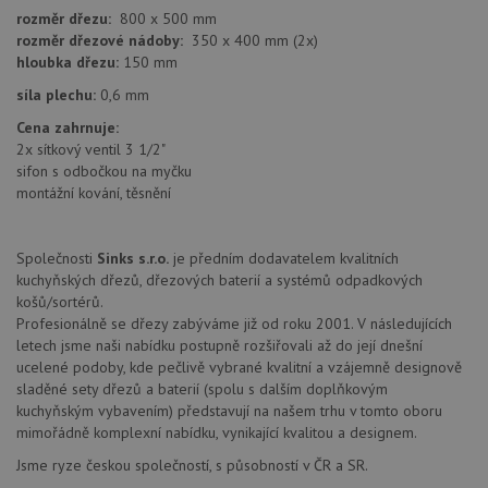
a j
rozměr dřezu:
800 x 500 mm
rek
rozměr dřezové nádoby:
350 x 400 mm (2x)
ko
uži
hloubka dřezu:
150 mm
vid
ná
síla plechu:
0,6 mm
uv
we
Cena zahrnuje:
2x sítkový ventil 3 1/2"
sid
.seznam.cz
4 týdny 2
Tot
dny
bě
sifon s odbočkou na myčku
so
montážní kování, těsnění
ale
nal
so
rel
Společnosti
Sinks s.r.o.
je předním dodavatelem kvalitních
pr
pou
kuchyňských dřezů, dřezových baterií a systémů odpadkových
spr
košů/sortérů.
rel
Profesionálně se dřezy zabýváme již od roku 2001. V následujících
test_cookie
15 minut
Te
Google LLC
letech jsme naši nabídku postupně rozšiřovali až do její dnešní
co
.doubleclick.net
ucelené podoby, kde pečlivě vybrané kvalitní a vzájemně designově
na
sp
sladěné sety dřezů a baterií (spolu s dalším doplňkovým
Do
kuchyňským vybavením) představují na našem trhu v tomto oboru
(kt
sp
mimořádně komplexní nabídku, vynikající kvalitou a designem.
Goo
zji
Jsme ryze českou společností, s působností v ČR a SR.
pro