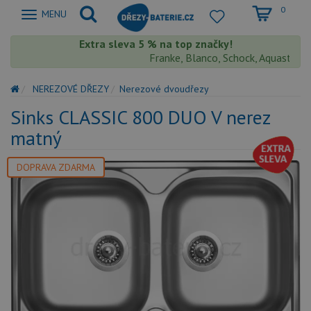
0
Zobrazit
MENU
nabidku
Extra sleva 5 % na top značky!
Franke, Blanco, Schock, Aquastone, T
NEREZOVÉ DŘEZY
Nerezové dvoudřezy
Sinks CLASSIC 800 DUO V nerez
matný
DOPRAVA ZDARMA