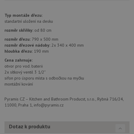
stránku na webu
a slouží k
__Secure-YNID
.youtube.com
6 měsíců
výpočtu údajů o
návštěvnících,
Typ montáže dřezu:
IDE
1 rok
Te
Google LLC
relacích a
co
.doubleclick.net
standartní uložení na desku
kampaních pro
na
analytické
sp
rozměr skříňky:
od 80 cm
přehledy webů.
Dou
pr
_ga_9T91YFLEPX
.drezy-
1 rok
Tento soubor
rozměr dřezu:
790 x 500 mm
in
baterie.cz
1
cookie používá
tom
rozměr dřezové nádoby:
2x 340 x 400 mm
měsíc
Google Analytics
ko
hloubka dřezu:
190 mm
k zachování
uži
stavu relace.
we
Cena zahrnuje:
a j
rek
otvor pro vod. baterii
ko
2x sítkový ventil 3 1/2"
uži
sifon pro úsporu místa s odbočkou na myčku
vid
ná
montážní kování
uv
we
Pyramis CZ – Kitchen and Bathroom Producst, s.r.o., Rybná 716/24,
sid
.seznam.cz
4 týdny 2
Tot
dny
bě
11000, Praha 1, info@pyramis.cz
so
ale
nal
so
rel
Dotaz k produktu
pr
pou