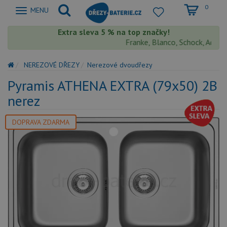
0
Zobrazit
MENU
nabidku
Extra sleva 5 % na top značky!
Franke, Blanco, Schock, Aquasto
NEREZOVÉ DŘEZY
Nerezové dvoudřezy
Pyramis ATHENA EXTRA (79x50) 2B
nerez
DOPRAVA ZDARMA