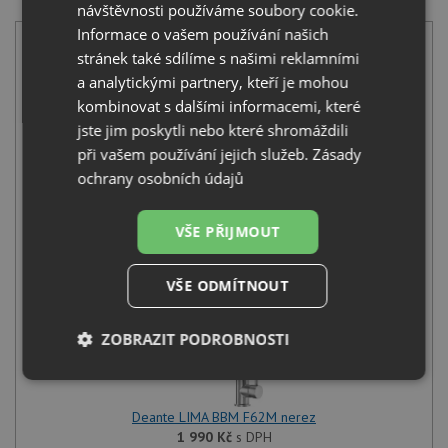
Deante LIMA BBM F62M nerez
návštěvnosti používáme soubory cookie.
Informace o vašem používání našich
stránek také sdílíme s našimi reklamními
a analytickými partnery, kteří je mohou
kombinovat s dalšími informacemi, které
jste jim poskytli nebo které shromáždili
při vašem používání jejich služeb.
Zásady
Pyramis ATHENA EXTRA (79x50) 2B nerez
ochrany osobních údajů
3 990
Kč
s DPH
+
VŠE PŘIJMOUT
VŠE ODMÍTNOUT
ZOBRAZIT PODROBNOSTI
Nezbytně
Výkonové
Soubory
nutné
soubory
cílení
soubory
Deante LIMA BBM F62M nerez
1 990
Kč
s DPH