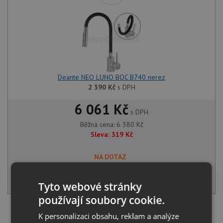
Deante NEO LUNO BOC B740 nerez
2 390
Kč
s DPH
6 061 Kč
s DPH
Běžná cena:
6 380
Kč
Sleva:
319
Kč
NA DOTAZ
KOUPIT
Tyto webové stránky
používají soubory cookie.
SET Pyramis ATHENA EXTRA (79x50) 2B nerez +
K personalizaci obsahu, reklam a analýze