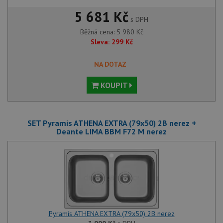
5 681 Kč
s DPH
Funkční soubory
Nezařazené
soubory
Běžná cena:
5 980
Kč
Sleva:
299
Kč
NA DOTAZ
KOUPIT
Nezbytně nutné soubory
Výkonové soubory
Soubory cílení
Funkční soubory
SET Pyramis ATHENA EXTRA (79x50) 2B nerez +
Nezařazené soubory
Deante LIMA BBM F72 M nerez
Nezbytně nutné soubory cookie umožňují základní
funkce webových stránek, jako je přihlášení
uživatele a správa účtu. Webové stránky nelze bez
nezbytně nutných souborů cookie správně používat.
Poskytovatel
/
Název
Vyprší
Popis
Doména
udid
.drezy-baterie.cz
4 týdny 2
Tento 
Pyramis ATHENA EXTRA (79x50) 2B nerez
dny
použív
jedine