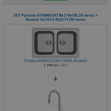
soubor
relace
pravd
použit
SET Pyramis ATHENA EXTRA (79x50) 2B nerez +
správu
Deante OLFATO BQO F72M nerez
relace.
CookieScriptConsent
5 měsíců
Tento 
CookieScript
4 týdny
cookie
www.drezy-
služba
baterie.cz
Script
zapam
předvo
souhla
soubor
návště
nutné,
Pyramis ATHENA EXTRA (79x50) 2B nerez
banner
3 990
Kč
s DPH
Cookie
Script
fungov
+
správn
AUTORIZACE
www.drezy-
Zavřením
baterie.cz
prohlížeče