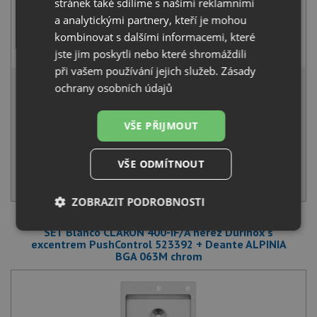
stránek také sdílíme s našimi reklamními
a analytickými partnery, kteří je mohou
Deante NEO LUNO BOC B740 nerez
kombinovat s dalšími informacemi, které
2 390
Kč
s DPH
jste jim poskytli nebo které shromáždili
při vašem používání jejich služeb.
Zásady
21 594 Kč
s DPH
ochrany osobních údajů
Běžná cena:
22 730
Kč
Sleva:
1 136
Kč
VŠE PŘIJMOUT
SKLADEM U VÝROBCE
VŠE ODMÍTNOUT
KOUPIT
ZOBRAZIT PODROBNOSTI
SET Blanco CLARON 400-IF/A nerez Durinox s
Nezbytně
Výkonové
Soubory
nutné
soubory
cílení
excentrem PushControl 523392 + Deante ALPINIA
soubory
BGA 063M chrom
Funkční soubory
Nezařazené