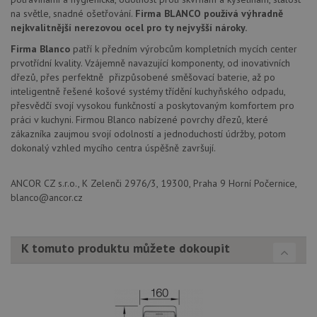
Poskytovatel
/
Název
Vyprší
Po
_ga
1 rok
Tento název
na světle, snadné ošetřování.
Firma BLANCO používá výhradně
Google LLC
Doména
1
souboru cookie
.drezy-
nejkvalitnější nerezovou ocel pro ty nejvyšší nároky.
měsíc
je spojen s
baterie.cz
VISITOR_PRIVACY_METADATA
6 měsíců
Te
YouTube
Google
coo
.youtube.com
Firma Blanco
patří k předním výrobcům kompletních mycích center
Universal
uk
Analytics - což je
prvotřídní kvality. Vzájemně navazující komponenty, od inovativních
so
významná
uži
dřezů, přes perfektně přizpůsobené směšovací baterie, až po
aktualizace
vo
inteligentně řešené košové systémy třídění kuchyňského odpadu,
běžněji
pro
používané
int
přesvědčí svojí vysokou funkčností a poskytovaným komfortem pro
analytické
we
práci v kuchyni. Firmou Blanco nabízené povrchy dřezů, které
služby Google.
Za
Tento soubor
zákazníka zaujmou svojí odolností a jednoduchostí údržby, potom
úd
cookie se
so
dokonalý vzhled mycího centra úspěšně završují.
používá k
náv
rozlišení
rů
jedinečných
zá
uživatelů
ANCOR CZ s.r.o., K Zelenči 2976/3, 19300, Praha 9 Horní Počernice,
oc
přiřazením
os
blanco@ancor.cz
náhodně
a 
vygenerovaného
kte
čísla jako
jej
identifikátoru
pre
klienta. Je
bu
K tomuto produktu můžete dokoupit
součástí
bu
každého
sez
požadavku na
re
stránku na webu
a slouží k
__Secure-YNID
.youtube.com
6 měsíců
výpočtu údajů o
návštěvnících,
IDE
1 rok
Te
Google LLC