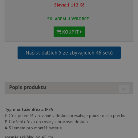
aby sl
Sleva:
1 112
Kč
použív
zlepšil
uživat
SKLADEM U VÝROBCE
zkušen
AWSALBCORS
1 týden
Pro po
Amazon.com Inc.
KOUPIT
podpo
widget-
lepivos
mediator.zopim.com
případ
CORS 
aktuali
Načíst dalších 5 ze zbývajících 46 setů
Chrom
vytvář
zásadách ochrany soukromí společnosti Google
soubor
lepivos
každou
funkcí 
založe
Popis produktu
trvání
AWSA
(ALB).
sid
.drezy-baterie.cz
4 týdny 2
Toto j
dny
běžný 
Typ montáže dřezu:
IF/A
soubor
I-
Dřez je téměř v rovinně s deskou,přesahuje pouze o sílu plechu
ale po
naleze
F-
Uložení dřezu do roviny s pracovní deskou
soubor
A
-S lemem pro montáž baterie
relace
pravd
rozměr skříňky:
od 45 cm