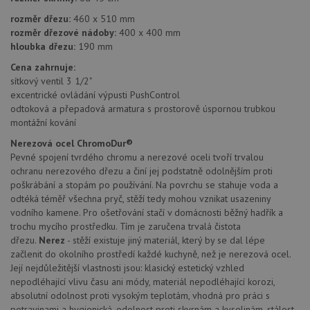
použit
správu
rozměr dřezu:
460 x 510 mm
relace.
rozměr dřezové nádoby:
400 x 400 mm
CookieScriptConsent
5 měsíců
Tento 
CookieScript
hloubka dřezu:
190 mm
4 týdny
cookie
www.drezy-
služba
baterie.cz
Cena zahrnuje:
Script
zapam
sítkový ventil 3 1/2"
předvo
excentrické ovládání výpusti PushControl
souhla
soubor
odtoková a přepadová armatura s prostorově úspornou trubkou
návště
montážní kování
nutné,
banner
Nerezová ocel ChromoDur®
Cookie
Script
Pevné spojení tvrdého chromu a nerezové oceli tvoří trvalou
fungov
ochranu nerezového dřezu a činí jej podstatně odolnějším proti
správn
poškrábání a stopám po používání. Na povrchu se stahuje voda a
AUTORIZACE
www.drezy-
Zavřením
odtéká téměř všechna pryč, stěží tedy mohou vznikat usazeniny
baterie.cz
prohlížeče
vodního kamene. Pro ošetřování stačí v domácnosti běžný hadřík a
trochu mycího prostředku. Tím je zaručena trvalá čistota
dřezu.
Nerez
- stěží existuje jiný materiál, který by se dal lépe
začlenit do okolního prostředí každé kuchyně, než je nerezová ocel.
Její nejdůležitější vlastnosti jsou: klasický estetický vzhled
nepodléhající vlivu času ani módy, materiál nepodléhající korozi,
Poskytovatel
absolutní odolnost proti vysokým teplotám, vhodná pro práci s
Název
Vyprší
Popis
/
Doména
potravinami a hygienická, odolnost proti skvrnám a kyselinám, stálost