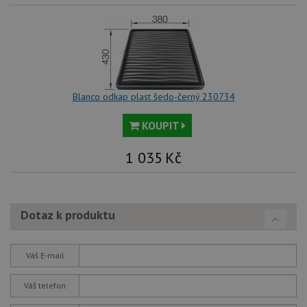
Blanco odkap plast šedo-černý 230734
KOUPIT
1 035
Kč
Dotaz k produktu
Váš E-mail
Váš telefon