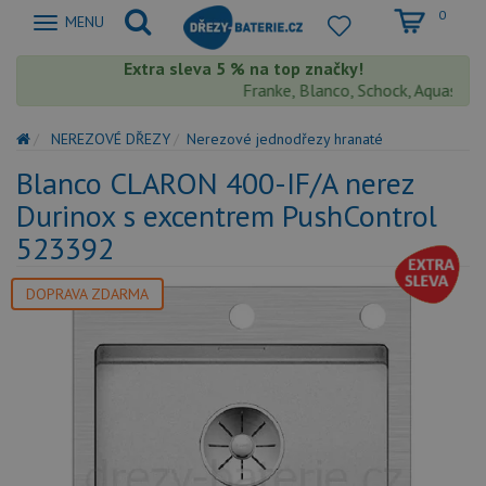
0
Zobrazit
MENU
nabidku
Extra sleva 5 % na top značky!
Franke, Blanco, Schock, Aquastone, T
NEREZOVÉ DŘEZY
Nerezové jednodřezy hranaté
Blanco CLARON 400-IF/A nerez
Durinox s excentrem PushControl
523392
DOPRAVA ZDARMA