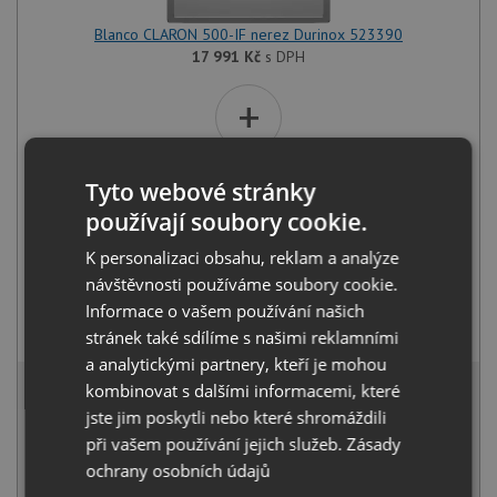
Blanco CLARON 500-IF nerez Durinox 523390
17 991
Kč
s DPH
+
Tyto webové stránky
používají soubory cookie.
K personalizaci obsahu, reklam a analýze
návštěvnosti používáme soubory cookie.
Informace o vašem používání našich
Deante NEO LUNO BOC B740 nerez
2 390
Kč
s DPH
stránek také sdílíme s našimi reklamními
a analytickými partnery, kteří je mohou
19 362 Kč
s DPH
kombinovat s dalšími informacemi, které
jste jim poskytli nebo které shromáždili
Běžná cena:
20 381
Kč
Sleva:
1 019
Kč
při vašem používání jejich služeb.
Zásady
ochrany osobních údajů
SKLADEM U VÝROBCE