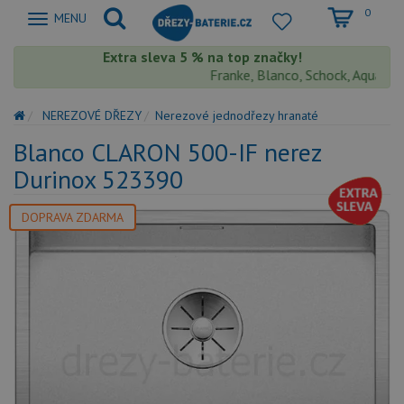
0
Zobrazit
MENU
nabidku
Extra sleva 5 % na top značky!
Franke, Blanco, Schock, Aquastone,
NEREZOVÉ DŘEZY
Nerezové jednodřezy hranaté
Blanco CLARON 500-IF nerez
Durinox 523390
DOPRAVA ZDARMA