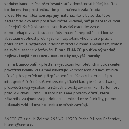
soubor
vodního kamene. Pro ošetřování stačí v domácnosti běžný hadřík a
návště
trochu mycího prostředku. Tím je zaručena trvalá čistota
nutné,
banner
dřezu.
Nerez
- stěží existuje jiný materiál, který by se dal lépe
Cookie
začlenit do okolního prostředí každé kuchyně, než je nerezová ocel.
Script
Její nejdůležitější vlastnosti jsou: klasický estetický vzhled
fungov
správn
nepodléhající vlivu času ani módy, materiál nepodléhající korozi,
absolutní odolnost proti vysokým teplotám, vhodná pro práci s
AUTORIZACE
www.drezy-
Zavřením
baterie.cz
prohlížeče
potravinami a hygienická, odolnost proti skvrnám a kyselinám, stálost
na světle, snadné ošetřování.
Firma BLANCO používá výhradně
nejkvalitnější nerezovou ocel pro ty nejvyšší nároky.
Firma Blanco
patří k předním výrobcům kompletních mycích center
prvotřídní kvality. Vzájemně navazující komponenty, od inovativních
dřezů, přes perfektně přizpůsobené směšovací baterie, až po
Poskytovatel
Název
Vyprší
Popis
inteligentně řešené košové systémy třídění kuchyňského odpadu,
/
Doména
přesvědčí svojí vysokou funkčností a poskytovaným komfortem pro
Poskytovatel
/
Název
Vyprší
Po
_ga
1 rok
Tento název
Google LLC
Doména
práci v kuchyni. Firmou Blanco nabízené povrchy dřezů, které
1
souboru cookie
.drezy-
zákazníka zaujmou svojí odolností a jednoduchostí údržby, potom
měsíc
je spojen s
baterie.cz
VISITOR_PRIVACY_METADATA
6 měsíců
Te
YouTube
Google
dokonalý vzhled mycího centra úspěšně završují.
coo
.youtube.com
Universal
uk
Analytics - což je
so
významná
uži
ANCOR CZ s.r.o., K Zelenči 2976/3, 19300, Praha 9 Horní Počernice,
aktualizace
vo
běžněji
blanco@ancor.cz
pro
používané
int