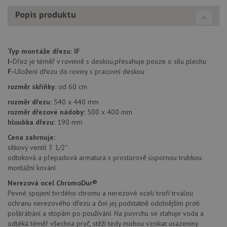
CORS 
aktuali
Popis produktu
Chrom
vytvář
zásadách ochrany soukromí společnosti Google
soubor
lepivos
každou
Typ montáže dřezu:
IF
funkcí 
založe
I-
Dřez je téměř v rovinně s deskou,přesahuje pouze o sílu plechu
trvání
F-
Uložení dřezu do roviny s pracovní deskou
AWSA
(ALB).
rozměr skříňky:
od 60 cm
sid
.drezy-baterie.cz
4 týdny 2
Toto j
rozměr dřezu:
540 x 440 mm
dny
běžný 
soubor
rozměr dřezové nádoby:
500 x 400 mm
ale po
hloubka dřezu:
190 mm
naleze
soubor
Cena zahrnuje:
relace
pravd
sítkový ventil 3 1/2"
použit
odtoková a přepadová armatura s prostorově úspornou trubkou
správu
relace.
montážní kování
CookieScriptConsent
5 měsíců
Tento 
CookieScript
Nerezová ocel ChromoDur®
4 týdny
cookie
www.drezy-
Pevné spojení tvrdého chromu a nerezové oceli tvoří trvalou
služba
baterie.cz
ochranu nerezového dřezu a činí jej podstatně odolnějším proti
Script
zapam
poškrábání a stopám po používání. Na povrchu se stahuje voda a
předvo
odtéká téměř všechna pryč, stěží tedy mohou vznikat usazeniny
souhla