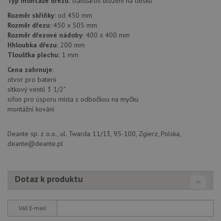
Typ montáže dřezu:
standartní uložení na desku
návštěvnících,
IDE
1 rok
Te
Google LLC
relacích a
Rozměr skříňky:
od 450 mm
co
.doubleclick.net
kampaních pro
na
Rozměr dřezu:
450 x 505 mm
analytické
sp
přehledy webů.
Rozměr dřezové nádoby:
400 x 400 mm
Dou
pr
Hhloubka dřezu:
200 mm
_ga_9T91YFLEPX
.drezy-
1 rok
Tento soubor
in
Tloušťka plechu:
1 mm
baterie.cz
1
cookie používá
tom
měsíc
Google Analytics
ko
Cena zahrnuje:
k zachování
uži
stavu relace.
we
otvor pro baterii
a j
sítkový ventil 3 1/2"
rek
sifon pro úsporu místa s odbočkou na myčku
ko
uži
montážní kování
vid
ná
uv
Deante sp. z o.o., ul. Twarda 11/13, 95-100, Zgierz, Polska,
we
deante@deante.pl
sid
.seznam.cz
4 týdny 2
Tot
dny
bě
so
ale
nal
Dotaz k produktu
so
rel
pr
pou
Váš E-mail
spr
rel