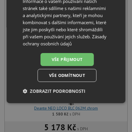
Informace o vašem používání našich
stránek také sdílíme s našimi reklamními
a analytickými partnery, kteří je mohou
kombinovat s dalšími informacemi, které
jste jim poskytli nebo které shromáždili
Deante OLFATO ZPO 010A nerez
při vašem používání jejich služeb.
Zásady
3 870
Kč
s DPH
ochrany osobních údajů
+
VŠE PŘIJMOUT
VŠE ODMÍTNOUT
ZOBRAZIT PODROBNOSTI
Nezbytně
Výkonové
Soubory
Deante NEO LOCO BLC 062M chrom
nutné
soubory
cílení
soubory
1 580
Kč
s DPH
5 178 Kč
s DPH