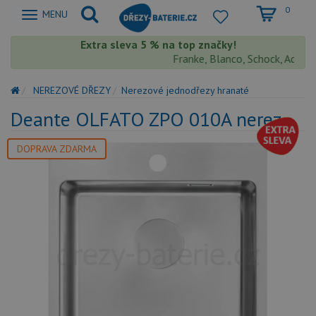
0
Zobrazit
MENU
nabidku
Extra sleva 5 % na top značky!
Franke, Blanco, Schock, Aquasto
NEREZOVÉ DŘEZY
Nerezové jednodřezy hranaté
Deante OLFATO ZPO 010A nerez
DOPRAVA ZDARMA