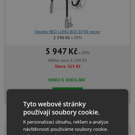
Deante NEO LUNO BOC B740 nerez
2 390
Kč
s DPH
5 947 Kč
s DPH
Běžná cena:
6 260
Kč
Sleva:
313
Kč
IHNED K ODESLÁNÍ
KOUPIT
Tyto webové stránky
používají soubory cookie.
SET Deante OLFATO ZPO 010A nerez + Deante NEO
LOCO BLC 062M chrom
K personalizaci obsahu, reklam a analýze
návštěvnosti používáme soubory cookie.