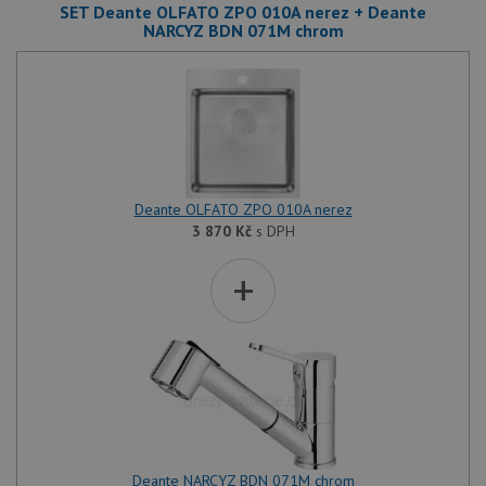
SET Deante OLFATO ZPO 010A nerez + Deante
pravd
použit
NARCYZ BDN 071M chrom
správu
relace.
CookieScriptConsent
5 měsíců
Tento 
CookieScript
4 týdny
cookie
www.drezy-
služba
baterie.cz
Script
zapam
předvo
souhla
soubor
Deante OLFATO ZPO 010A nerez
návště
nutné,
3 870
Kč
s DPH
banner
Cookie
+
Script
fungov
správn
AUTORIZACE
www.drezy-
Zavřením
baterie.cz
prohlížeče
Deante NARCYZ BDN 071M chrom
Poskytovatel