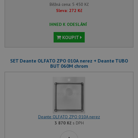
Funkční soubory
Nezařazené
Běžná cena:
5 450
Kč
soubory
Sleva:
272
Kč
IHNED K ODESLÁNÍ
KOUPIT
Nezbytně nutné soubory
Výkonové soubory
SET Deante OLFATO ZPO 010A nerez + Deante TUBO
Soubory cílení
Funkční soubory
BUT 060M chrom
Nezařazené soubory
Nezbytně nutné soubory cookie umožňují základní
funkce webových stránek, jako je přihlášení
uživatele a správa účtu. Webové stránky nelze bez
nezbytně nutných souborů cookie správně používat.
Poskytovatel
/
Název
Vyprší
Popis
Doména
Deante OLFATO ZPO 010A nerez
udid
.drezy-baterie.cz
4 týdny 2
Tento 
3 870
Kč
s DPH
dny
použív
jedine
identif
zařízen