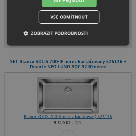
VŠE PŘIJMOUT
Běžná cena:
11 800
Kč
Sleva:
590
Kč
VŠE ODMÍTNOUT
SKLADEM U VÝROBCE
ZOBRAZIT PODROBNOSTI
KOUPIT
Nezbytně
Výkonové
Soubory
nutné
soubory
cílení
soubory
SET Blanco SOLIS 700-IF nerez kartáčovaný 526126 +
Deante NEO LUNO BOC B740 nerez
Funkční soubory
Nezařazené
soubory
Blanco SOLIS 700-IF nerez kartáčovaný 526126
9 810
Kč
s DPH
Nezbytně nutné soubory
Výkonové soubory
Soubory cílení
Funkční soubory