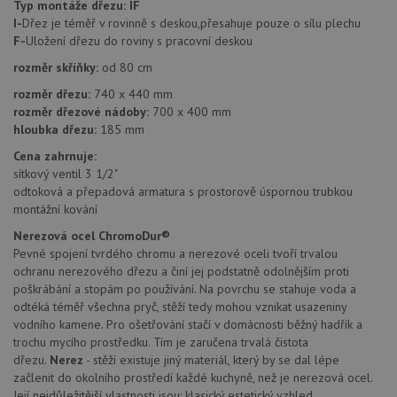
Typ montáže dřezu:
IF
Tento soubor
úd
cookie se
I-
Dřez je téměř v rovinně s deskou,přesahuje pouze o sílu plechu
so
používá k
náv
F-
Uložení dřezu do roviny s pracovní deskou
rozlišení
rů
jedinečných
zá
rozměr skříňky:
od 80 cm
uživatelů
oc
přiřazením
os
rozměr dřezu:
740 x 440 mm
náhodně
a 
vygenerovaného
rozměr dřezové nádoby:
700 x 400 mm
kte
čísla jako
jej
hloubka dřezu:
185 mm
identifikátoru
pre
klienta. Je
bu
Cena zahrnuje:
součástí
bu
každého
sítkový ventil 3 1/2"
sez
požadavku na
re
odtoková a přepadová armatura s prostorově úspornou trubkou
stránku na webu
a slouží k
montážní kování
__Secure-YNID
.youtube.com
6 měsíců
výpočtu údajů o
návštěvnících,
Nerezová ocel ChromoDur®
IDE
1 rok
Te
Google LLC
relacích a
co
.doubleclick.net
Pevné spojení tvrdého chromu a nerezové oceli tvoří trvalou
kampaních pro
na
analytické
ochranu nerezového dřezu a činí jej podstatně odolnějším proti
sp
přehledy webů.
Dou
poškrábání a stopám po používání. Na povrchu se stahuje voda a
pr
odtéká téměř všechna pryč, stěží tedy mohou vznikat usazeniny
_ga_9T91YFLEPX
.drezy-
1 rok
Tento soubor
in
baterie.cz
1
cookie používá
vodního kamene. Pro ošetřování stačí v domácnosti běžný hadřík a
tom
měsíc
Google Analytics
ko
trochu mycího prostředku. Tím je zaručena trvalá čistota
k zachování
uži
stavu relace.
dřezu.
Nerez
- stěží existuje jiný materiál, který by se dal lépe
we
a j
začlenit do okolního prostředí každé kuchyně, než je nerezová ocel.
rek
Její nejdůležitější vlastnosti jsou: klasický estetický vzhled