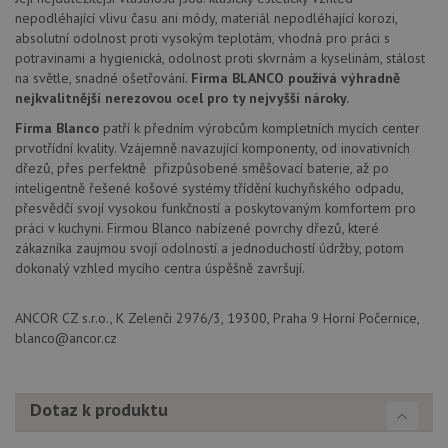
ko
uži
nepodléhající vlivu času ani módy, materiál nepodléhající korozi,
vid
absolutní odolnost proti vysokým teplotám, vhodná pro práci s
ná
potravinami a hygienická, odolnost proti skvrnám a kyselinám, stálost
uv
we
na světle, snadné ošetřování.
Firma BLANCO používá výhradně
nejkvalitnější nerezovou ocel pro ty nejvyšší nároky.
sid
.seznam.cz
4 týdny 2
Tot
dny
bě
Firma Blanco
patří k předním výrobcům kompletních mycích center
so
ale
prvotřídní kvality. Vzájemně navazující komponenty, od inovativních
nal
dřezů, přes perfektně přizpůsobené směšovací baterie, až po
so
rel
inteligentně řešené košové systémy třídění kuchyňského odpadu,
pr
přesvědčí svojí vysokou funkčností a poskytovaným komfortem pro
pou
spr
práci v kuchyni. Firmou Blanco nabízené povrchy dřezů, které
rel
zákazníka zaujmou svojí odolností a jednoduchostí údržby, potom
dokonalý vzhled mycího centra úspěšně završují.
test_cookie
15 minut
Te
Google LLC
co
.doubleclick.net
na
sp
ANCOR CZ s.r.o., K Zelenči 2976/3, 19300, Praha 9 Horní Počernice,
Do
blanco@ancor.cz
(kt
sp
Goo
zji
pro
Dotaz k produktu
ná
we
po