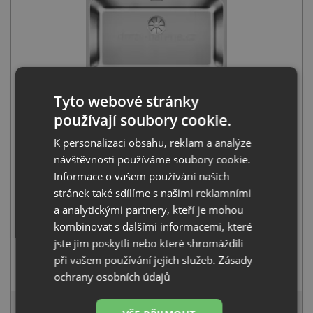
Blanco SOLIS 700-IF nerez kartáčovaný 526126
Tyto webové stránky
9 810
Kč
s DPH
používají soubory cookie.
+
K personalizaci obsahu, reklam a analýze
návštěvnosti používáme soubory cookie.
Informace o vašem používání našich
stránek také sdílíme s našimi reklamními
a analytickými partnery, kteří je mohou
kombinovat s dalšími informacemi, které
jste jim poskytli nebo které shromáždili
při vašem používání jejich služeb.
Zásady
Deante NEO LUNO BOC B720 nerez
1 990
Kč
s DPH
ochrany osobních údajů
11 210 Kč
s DPH