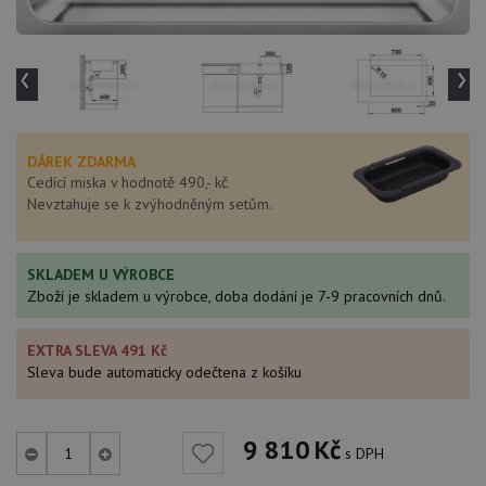
‹
›
DÁREK ZDARMA
Cedící miska v hodnotě 490,- kč
Nevztahuje se k zvýhodněným setům.
SKLADEM U VÝROBCE
Zboží je skladem u výrobce, doba dodání je 7-9 pracovních dnů.
EXTRA SLEVA 491 Kč
Sleva bude automaticky odečtena z košíku
9 810
Kč
s DPH