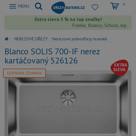
0
Zobrazit
MENU
nabidku
Extra sleva 5 % na top značky!
Franke, Blanco, Schock, Aquastone
NEREZOVÉ DŘEZY
Nerezové jednodřezy hranaté
Blanco SOLIS 700-IF nerez
kartáčovaný 526126
DOPRAVA ZDARMA