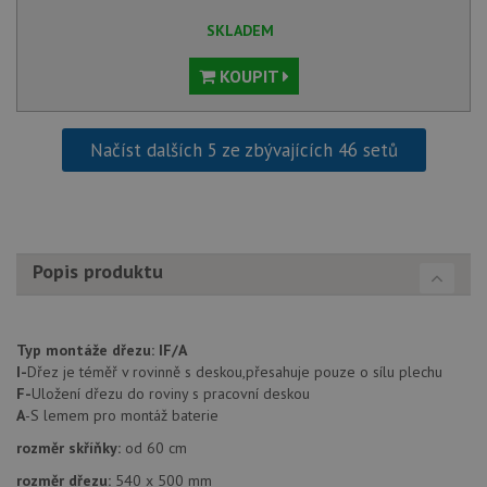
Název
Vyprší
Po
_ga
1 rok
Tento název
Google LLC
Doména
1
souboru cookie
.drezy-
SKLADEM
měsíc
je spojen s
baterie.cz
VISITOR_PRIVACY_METADATA
6 měsíců
Te
YouTube
Google
coo
.youtube.com
Universal
KOUPIT
uk
Analytics - což je
so
významná
uži
aktualizace
vo
běžněji
pro
Načíst dalších 5 ze zbývajících 46 setů
používané
int
analytické
we
služby Google.
Za
Tento soubor
úd
cookie se
so
používá k
náv
rozlišení
rů
jedinečných
zá
Popis produktu
uživatelů
oc
přiřazením
os
náhodně
a 
vygenerovaného
kte
čísla jako
jej
identifikátoru
Typ montáže dřezu:
IF/A
pre
klienta. Je
bu
I-
Dřez je téměř v rovinně s deskou,přesahuje pouze o sílu plechu
součástí
bu
každého
F-
Uložení dřezu do roviny s pracovní deskou
sez
požadavku na
re
A
-S lemem pro montáž baterie
stránku na webu
a slouží k
__Secure-YNID
.youtube.com
6 měsíců
rozměr skříňky:
od 60 cm
výpočtu údajů o
návštěvnících,
IDE
1 rok
Te
Google LLC
rozměr dřezu:
540 x 500 mm
relacích a