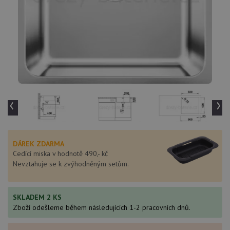
‹
›
DÁREK ZDARMA
Cedící miska v hodnotě 490,- kč
Nevztahuje se k zvýhodněným setům.
SKLADEM 2 KS
Zboží odešleme během následujících 1-2 pracovních dnů.