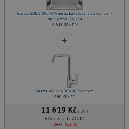
správu
relace.
Blanco SOLIS 500-IF/A nerez kartáčovaný s excentrem
CookieScriptConsent
5 měsíců
Tento 
CookieScript
4 týdny
cookie
www.drezy-
PushControl 526124
služba
baterie.cz
10 341
Kč
s DPH
Script
zapam
předvo
+
souhla
soubor
návště
nutné,
banner
Cookie
Script
fungov
správn
AUTORIZACE
www.drezy-
Zavřením
baterie.cz
prohlížeče
Deante ALPINIA BGA 063M chrom
1 890
Kč
s DPH
11 619 Kč
s DPH
Běžná cena:
12 231
Kč
Poskytovatel
Název
Vyprší
Popis
/
Doména
Sleva:
612
Kč
Poskytovatel
/