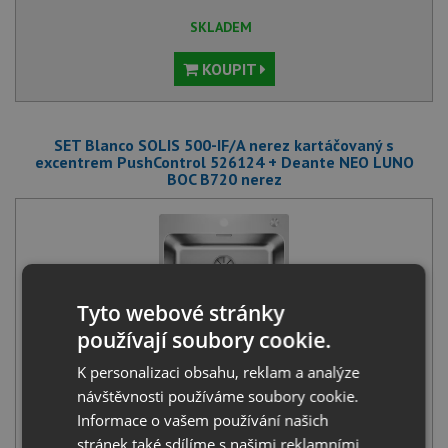
SKLADEM
KOUPIT
SET Blanco SOLIS 500-IF/A nerez kartáčovaný s
excentrem PushControl 526124 + Deante NEO LUNO
BOC B720 nerez
Tyto webové stránky
používají soubory cookie.
Blanco SOLIS 500-IF/A nerez kartáčovaný s excentrem
PushControl 526124
K personalizaci obsahu, reklam a analýze
10 341
Kč
s DPH
návštěvnosti používáme soubory cookie.
Informace o vašem používání našich
+
stránek také sdílíme s našimi reklamními