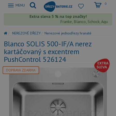
0
Zobrazit
MENU
nabidku
Extra sleva 5 % na top značky!
Franke, Blanco, Schock, Aquastone,
NEREZOVÉ DŘEZY
Nerezové jednodřezy hranaté
Blanco SOLIS 500-IF/A nerez
kartáčovaný s excentrem
PushControl 526124
DOPRAVA ZDARMA