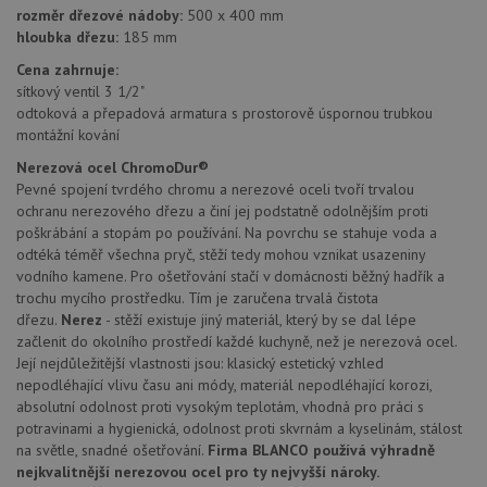
co
.doubleclick.net
kampaních pro
rozměr dřezové nádoby:
500 x 400 mm
na
analytické
sp
hloubka dřezu:
185 mm
přehledy webů.
Dou
pr
Cena zahrnuje:
_ga_9T91YFLEPX
.drezy-
1 rok
Tento soubor
in
baterie.cz
1
cookie používá
sítkový ventil 3 1/2"
tom
měsíc
Google Analytics
ko
odtoková a přepadová armatura s prostorově úspornou trubkou
k zachování
uži
stavu relace.
montážní kování
we
a j
Nerezová ocel ChromoDur®
rek
ko
Pevné spojení tvrdého chromu a nerezové oceli tvoří trvalou
uži
ochranu nerezového dřezu a činí jej podstatně odolnějším proti
vid
ná
poškrábání a stopám po používání. Na povrchu se stahuje voda a
uv
odtéká téměř všechna pryč, stěží tedy mohou vznikat usazeniny
we
vodního kamene. Pro ošetřování stačí v domácnosti běžný hadřík a
sid
.seznam.cz
4 týdny 2
Tot
trochu mycího prostředku. Tím je zaručena trvalá čistota
dny
bě
dřezu.
Nerez
- stěží existuje jiný materiál, který by se dal lépe
so
ale
začlenit do okolního prostředí každé kuchyně, než je nerezová ocel.
nal
Její nejdůležitější vlastnosti jsou: klasický estetický vzhled
so
rel
nepodléhající vlivu času ani módy, materiál nepodléhající korozi,
pr
absolutní odolnost proti vysokým teplotám, vhodná pro práci s
pou
potravinami a hygienická, odolnost proti skvrnám a kyselinám, stálost
spr
rel
na světle, snadné ošetřování.
Firma BLANCO používá výhradně
nejkvalitnější nerezovou ocel pro ty nejvyšší nároky.
test_cookie
15 minut
Te
Google LLC