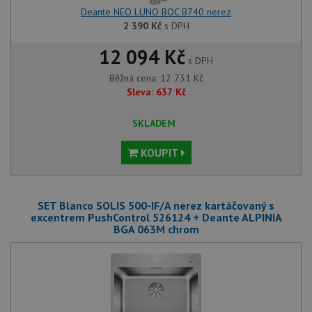
aby sl
Deante NEO LUNO BOC B740 nerez
použív
zlepšil
2 390
Kč
s DPH
uživat
zkušen
12 094 Kč
s DPH
AWSALBCORS
1 týden
Pro po
Amazon.com Inc.
podpo
widget-
Běžná cena:
12 731
Kč
lepivos
mediator.zopim.com
Sleva:
637
Kč
případ
CORS 
aktuali
Chrom
SKLADEM
vytvář
zásadách ochrany soukromí společnosti Google
soubor
lepivos
KOUPIT
každou
funkcí 
založe
trvání
AWSA
SET Blanco SOLIS 500-IF/A nerez kartáčovaný s
(ALB).
excentrem PushControl 526124 + Deante ALPINIA
BGA 063M chrom
sid
.drezy-baterie.cz
4 týdny 2
Toto j
dny
běžný 
soubor
ale po
naleze
soubor
relace
pravd
použit