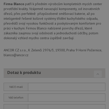
co
.doubleclick.net
Firma Blanco
patří k předním výrobcům kompletních mycích center
na
sp
prvotřídní kvality. Vzájemně navazující komponenty, od inovativních
Do
dřezů, přes perfektně přizpůsobené směšovací baterie, až po
(kt
sp
inteligentně řešené košové systémy třídění kuchyňského odpadu,
Goo
přesvědčí svojí vysokou funkčností a poskytovaným komfortem pro
zji
práci v kuchyni. Firmou Blanco nabízené povrchy dřezů, které
pro
ná
zákazníka zaujmou svojí odolností a jednoduchostí údržby, potom
we
dokonalý vzhled mycího centra úspěšně završují.
po
so
YSC
Zavřením
Te
Google LLC
ANCOR CZ s.r.o., K Zelenči 2976/3, 19300, Praha 9 Horní Počernice,
prohlížeče
co
.youtube.com
blanco@ancor.cz
na
Yo
sl
zo
vlo
Dotaz k produktu
_gcl_au
3 měsíce
Te
Google LLC
co
.drezy-
na
baterie.cz
sp
Váš E-mail
Dou
pr
in
Váš telefon
tom
ko
uži