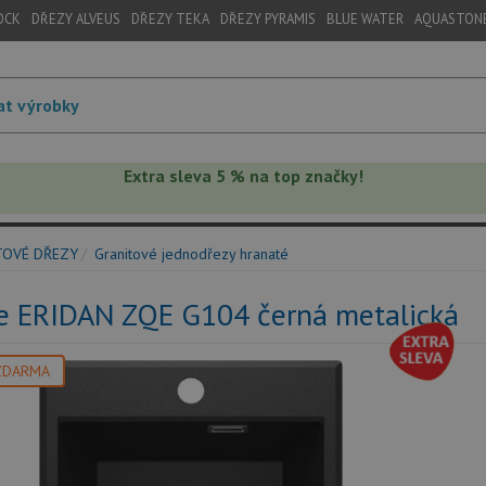
OCK
DŘEZY ALVEUS
DŘEZY TEKA
DŘEZY PYRAMIS
BLUE WATER
AQUASTON
Extra sleva 5 % na top značky!
TOVÉ DŘEZY
Granitové jednodřezy hranaté
e ERIDAN ZQE G104 černá metalická
ZDARMA