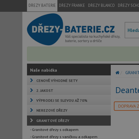
DŘEZY BATERIE
DŘEZY FRANKE
DŘEZY BLANCO
DŘEZY SCH
Naše nabídka
GRANI
CENOVĚ VÝHODNÉ SETY
Deant
2. JAKOST
VÝPRODEJ SE SLEVOU AŽ 70%
DOPRAVA 
NEREZOVÉ DŘEZY
GRANITOVÉ DŘEZY
- Granitové dřezy s odkapem
- Granitové dřezy s vaničkou a odkapem