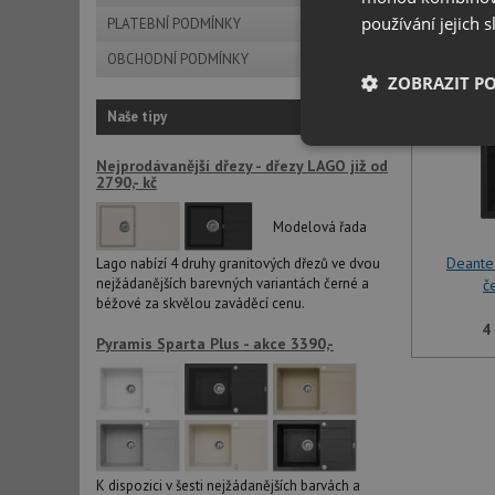
používání jejich 
PLATEBNÍ PODMÍNKY
OBCHODNÍ PODMÍNKY
ZOBRAZIT P
Naše tipy
Nezbytně nutn
Nejprodávanější dřezy - dřezy LAGO již od
soubory
2790,- kč
Modelová řada
Deante
Lago nabízí 4 druhy granitových dřezů ve dvou
nejžádanějších barevných variantách černé a
č
béžové za skvělou zaváděcí cenu.
Nezbytně nutn
4
Pyramis Sparta Plus - akce 3390,-
Nezbytně nutné soubo
stránky nelze bez ne
Název
udid
K dispozici v šesti nejžádanějších barvách a