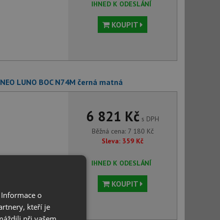
IHNED K ODESLÁNÍ
KOUPIT
e NEO LUNO BOC N74M černá matná
6 821 Kč
s DPH
Běžná cena:
7 180
Kč
Sleva:
359
Kč
IHNED K ODESLÁNÍ
KOUPIT
 Informace o
tnery, kteří je
máždili při vašem