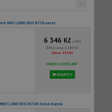
ante NEO LUNO BOC B720 nerez
6 346 Kč
s DPH
Běžná cena:
6 680
Kč
Sleva:
334
Kč
IHNED K ODESLÁNÍ
KOUPIT
e NEO LUNO BOC N72M černá matná