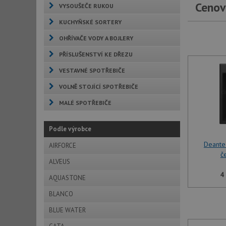
Cenov
VYSOUŠEČE RUKOU
KUCHYŇSKÉ SORTERY
OHŘÍVAČE VODY A BOJLERY
PŘÍSLUŠENSTVÍ KE DŘEZU
VESTAVNÉ SPOTŘEBIČE
VOLNĚ STOJÍCÍ SPOTŘEBIČE
MALÉ SPOTŘEBIČE
Podle výrobce
Deante
AIRFORCE
č
ALVEUS
4
AQUASTONE
BLANCO
BLUE WATER