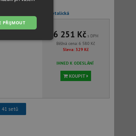
stone AQ 2561 černá metalická
E PŘIJMOUT
6 251 Kč
s DPH
Nezařazené
Běžná cena:
6 580
Kč
soubory
Sleva:
329
Kč
IHNED K ODESLÁNÍ
KOUPIT
řazené soubory
 správa účtu. Webové
h 41 setů
ci zařízení, která
používání a zlepšila