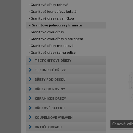
- Granitové dřezy rohové
- Granitové jednodřezy kulaté
- Granitové dřezy s vaničkou
» Granitové jednodřezy hranaté
- Granitové dvoudřezy
- Granitové dvoudřezy s odkapem
- Granitové dřezy modulové
- Granitové dřezy černá edice
TECTONITOVÉ DŘEZY
TECHNICKÉ DŘEZY
DŘEZY POD DESKU
DŘEZY DO ROVINY
KERAMICKÉ DŘEZY
DŘEZOVÉ BATERIE
KOUPELNOVÉ VYBAVENÍ
Cenově vý
DRTIČE ODPADU