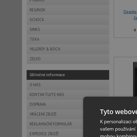
PYRAMIS
REGINOX
Deante
č
SCHOCK
SINKS
4
TEKA
VILLEROY & BOCH
ZELVO
Užitečné informace
O NÁS
KONTAKTUJTE NÁS
DOPRAVA
Tyto webové
Deante
VRÁCENÍ ZBOŽÍ
č
K personalizaci 
REKLAMAČNÍ FORMULÁŘ
vašem používání n
4
EXPEDICE ZBOŽÍ
mohou kombinovat