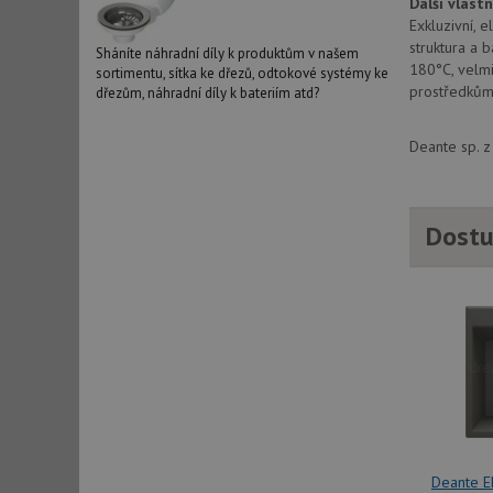
Další vlastn
_ga_9T91YFLEPX
__Secure-YNID
Exkluzivní, 
struktura a 
IDE
Sháníte náhradní díly k produktům v našem
180°C, velmi
sortimentu, sítka ke dřezů, odtokové systémy ke
prostředkům,
dřezům, náhradní díly k bateriím atd?
sid
Deante sp. z
test_cookie
Dostu
YSC
_gcl_au
__Secure-ROLLOU
VISITOR_INFO1_LIV
Deante 