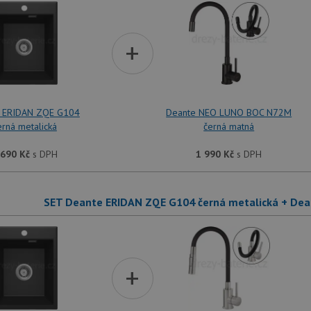
+
 ERIDAN ZQE G104
Deante NEO LUNO BOC N72M
erná metalická
černá matná
 690
Kč
s DPH
1 990
Kč
s DPH
SET Deante ERIDAN ZQE G104 černá metalická + De
+