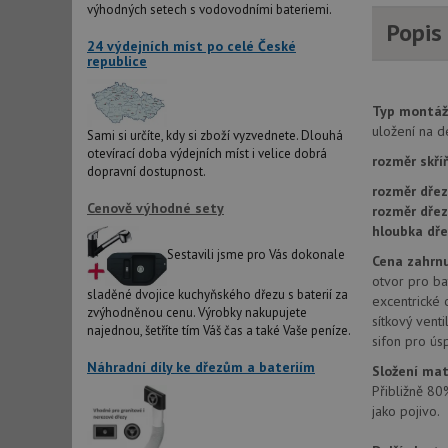
výhodných setech s vodovodními bateriemi.
Popis
AWSALBCORS
24 výdejních míst po celé České
republice
sid
Typ montáž
uložení na d
Sami si určíte, kdy si zboží vyzvednete. Dlouhá
otevírací doba výdejních míst i velice dobrá
CookieScriptConse
rozměr skří
dopravní dostupnost.
rozměr dřez
Cenově výhodné sety
rozměr dře
AUTORIZACE
hloubka dře
Sestavili jsme pro Vás dokonale
Cena zahrnu
otvor pro bat
sladěné dvojice kuchyňského dřezu s baterií za
excentrické 
zvýhodněnou cenu. Výrobky nakupujete
sítkový vent
Název
najednou, šetříte tím Váš čas a také Vaše peníze.
sifon pro ús
Název
_ga
Náhradní díly ke dřezům a bateriím
Složení mat
VISITOR_PRIVACY_
Přibližně 80
jako pojivo.