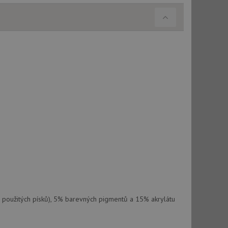
použití CORS po
 cookie lepivosti
ch na trvání s
le pokud je nalezen
bně použit jako pro
cript.com k
y cookie
okie-Script.com
tics - což je
oogle. Tento soubor
uhlasu uživatele a
rn použitých písků), 5% barevných pigmentů a 15% akrylátu
ím náhodně
ebem. Zaznamenává
í každého požadavku
zásadami ochrany
relacích a
 že jejich
respektovány.