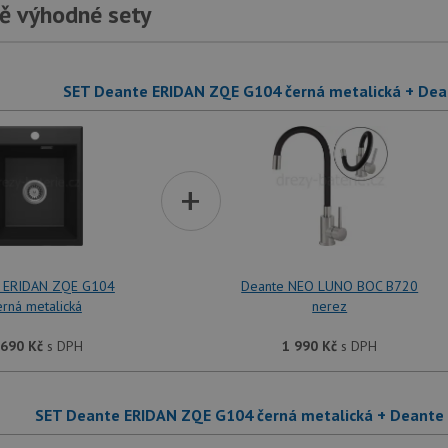
ě výhodné sety
SET Deante ERIDAN ZQE G104 černá metalická + De
+
 ERIDAN ZQE G104
Deante NEO LUNO BOC B720
erná metalická
nerez
 690
Kč
s DPH
1 990
Kč
s DPH
SET Deante ERIDAN ZQE G104 černá metalická + Deant