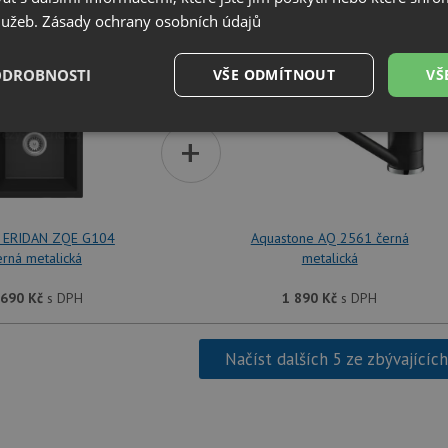
služeb.
Zásady ochrany osobních údajů
SET Deante ERIDAN ZQE G104 černá metalická + Aqua
ODROBNOSTI
VŠE ODMÍTNOUT
VŠ
é
Výkonové
Soubory cílení
+
Funkční soubory
soubory
 ERIDAN ZQE G104
Aquastone AQ 2561 černá
erná metalická
metalická
é soubory
Výkonové soubory
Soubory cílení
Funkční soubory
Neza
 690
Kč
s DPH
1 890
Kč
s DPH
ry cookie umožňují základní funkce webových stránek, jako je přihlášení uživatele a
zbytně nutných souborů cookie správně používat.
Načíst dalších 5 ze zbývajícíc
Poskytovatel
/
Vyprší
Popis
Doména
.drezy-baterie.cz
4 týdny 2
Tento cookie se používá k jedinečné identifika
dny
mají přístup k webové stránce, aby sledovala 
uživatelskou zkušenost.