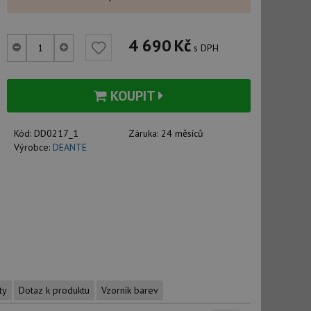
4 690
Kč
s DPH
KOUPIT
Kód:
DD0217_1
Záruka:
24 měsíců
Výrobce:
DEANTE
ty
Dotaz k produktu
Vzorník barev