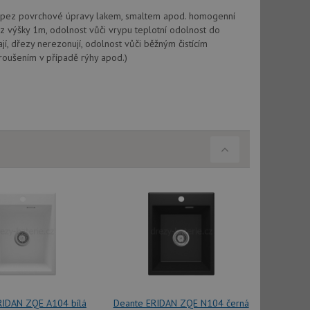
vu relace.
ky pez povrchové úpravy lakem, smaltem apod. homogenní
 z výšky 1m, odolnost vůči vrypu teplotní odolnost do
t Doubleclick a
vatel používá
jí, dřezy nerezonují, odolnost vůči běžným čistícím
ou koncový uživatel
roušením v případě rýhy apod.)
ebu.
, ale pokud je
e pravděpodobně
t DoubleClick
stila, zda prohlížeč
okie.
ke sledování
t Doubleclick a
vatel používá
ou koncový uživatel
ebu.
e sledování
be vložená do
webu používá novou
RIDAN ZQE A104 bílá
Deante ERIDAN ZQE N104 černá