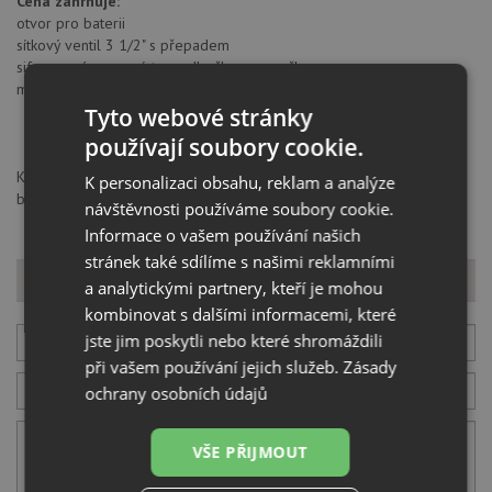
Cena zahrnuje:
otvor pro baterii
sítkový ventil 3 1/2" s přepadem
sifon pro úsporu místa s odbočkou na myčku
montážní kování
Tyto webové stránky
používají soubory cookie.
Kuchinox Sp. z o.o., al. T. Kościuszki 3, 90418, Łódź, Polska,
K personalizaci obsahu, reklam a analýze
bok@laveo.pl
návštěvnosti používáme soubory cookie.
Informace o vašem používání našich
stránek také sdílíme s našimi reklamními
Dotaz k produktu
a analytickými partnery, kteří je mohou
kombinovat s dalšími informacemi, které
jste jim poskytli nebo které shromáždili
Váš E-mail
při vašem používání jejich služeb.
Zásady
ochrany osobních údajů
Váš telefon
VŠE PŘIJMOUT
Váš dotaz