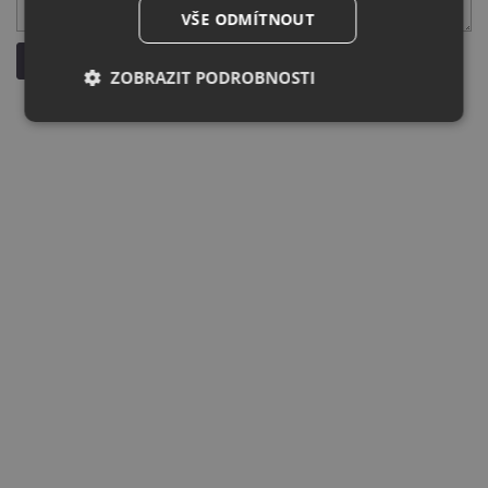
VŠE ODMÍTNOUT
Odeslat dotaz
ZOBRAZIT PODROBNOSTI
Nezbytně
Výkonové
Soubory
nutné
soubory
cílení
soubory
Funkční soubory
Nezařazené
soubory
Nezbytně nutné soubory
Výkonové soubory
Soubory cílení
Funkční soubory
Nezařazené soubory