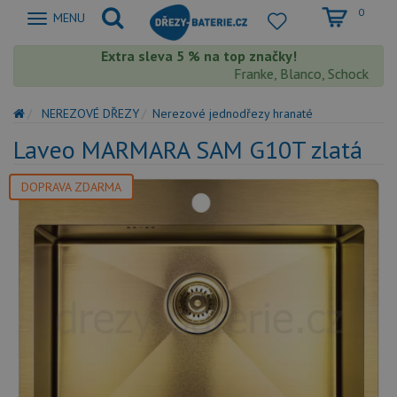
0
Zobrazit
MENU
nabidku
Extra sleva 5 % na top značky!
Franke, Blanco, Schock, Aqua
NEREZOVÉ DŘEZY
Nerezové jednodřezy hranaté
Laveo MARMARA SAM G10T zlatá
DOPRAVA ZDARMA