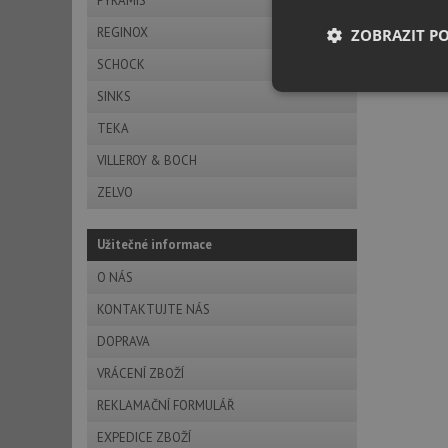
PYRAMIS
REGINOX
ZOBRAZIT P
SCHOCK
Nezbytně nutn
SINKS
soubory
TEKA
VILLEROY & BOCH
ZELVO
Užitečné informace
Nezbytně nutn
O NÁS
Nezbytně nutné soubo
stránky nelze bez ne
KONTAKTUJTE NÁS
DOPRAVA
Název
VRÁCENÍ ZBOŽÍ
udid
REKLAMAČNÍ FORMULÁŘ
AWSALBCORS
EXPEDICE ZBOŽÍ