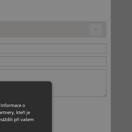
 Informace o
tnery, kteří je
máždili při vašem