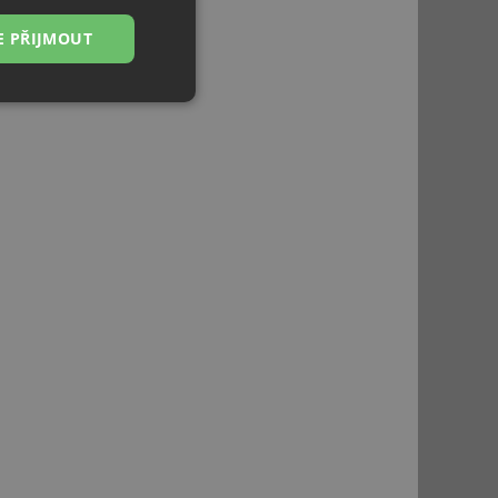
E PŘIJMOUT
Nezařazené
soubory
řazené soubory
 správa účtu. Webové
ci zařízení, která
používání a zlepšila
použití CORS po