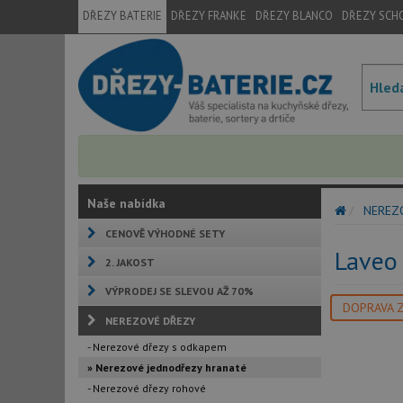
DŘEZY BATERIE
DŘEZY FRANKE
DŘEZY BLANCO
DŘEZY SCH
Naše nabídka
NEREZ
CENOVĚ VÝHODNÉ SETY
Laveo
2. JAKOST
VÝPRODEJ SE SLEVOU AŽ 70%
DOPRAVA 
NEREZOVÉ DŘEZY
- Nerezové dřezy s odkapem
» Nerezové jednodřezy hranaté
- Nerezové dřezy rohové