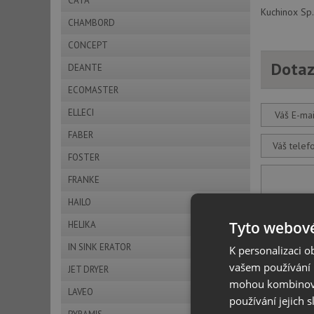
CATA
Kuchinox Sp. 
CHAMBORD
CONCEPT
Dotaz
DEANTE
ECOMASTER
ELLECI
Váš E-mai
FABER
Váš telef
FOSTER
FRANKE
Váš dota
HAILO
Tyto webové
HELIKA
IN SINK ERATOR
K personalizaci 
Odeslat d
vašem používání n
JET DRYER
mohou kombinovat
LAVEO
používání jejich 