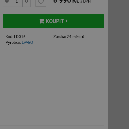
6 990
Kč
s DPH
KOUPIT
Kód:
LD016
Záruka:
24 měsíců
Výrobce:
LAVEO