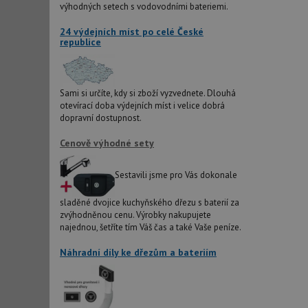
IDE
výhodných setech s vodovodními bateriemi.
24 výdejních míst po celé České
republice
sid
test_cookie
Sami si určíte, kdy si zboží vyzvednete. Dlouhá
otevírací doba výdejních míst i velice dobrá
dopravní dostupnost.
YSC
Cenově výhodné sety
_gcl_au
Sestavili jsme pro Vás dokonale
sladěné dvojice kuchyňského dřezu s baterií za
__Secure-ROLLOU
zvýhodněnou cenu. Výrobky nakupujete
najednou, šetříte tím Váš čas a také Vaše peníze.
VISITOR_INFO1_LIV
Náhradní díly ke dřezům a bateriím