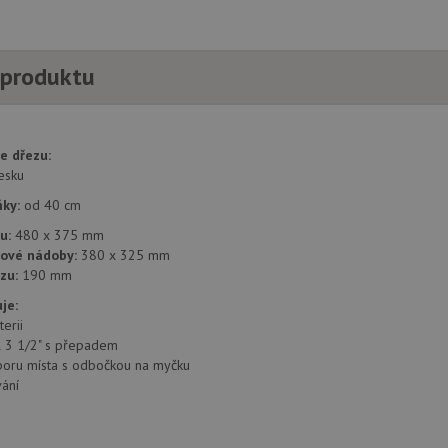
 produktu
e dřezu:
esku
ňky:
od 40 cm
u:
480 x 375 mm
zové nádoby:
380 x 325 mm
zu:
190 mm
je:
erii
il 3 1/2" s přepadem
poru místa s odbočkou na myčku
ání