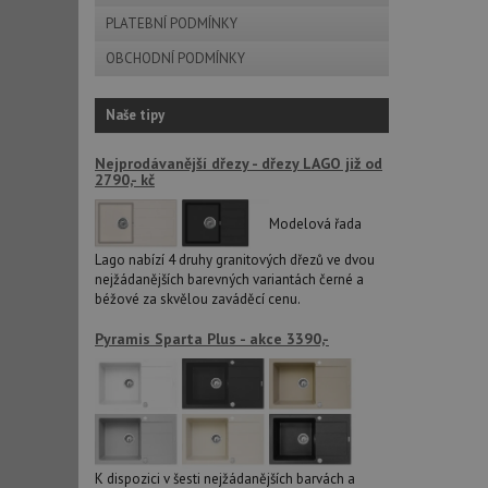
PLATEBNÍ PODMÍNKY
OBCHODNÍ PODMÍNKY
sid
Naše tipy
CookieScriptConse
Nejprodávanější dřezy - dřezy LAGO již od
2790,- kč
AUTORIZACE
Modelová řada
Lago nabízí 4 druhy granitových dřezů ve dvou
nejžádanějších barevných variantách černé a
béžové za skvělou zaváděcí cenu.
Název
Název
Pyramis Sparta Plus - akce 3390,-
_ga
VISITOR_PRIVACY_
_ga_9T91YFLEPX
__Secure-YNID
K dispozici v šesti nejžádanějších barvách a