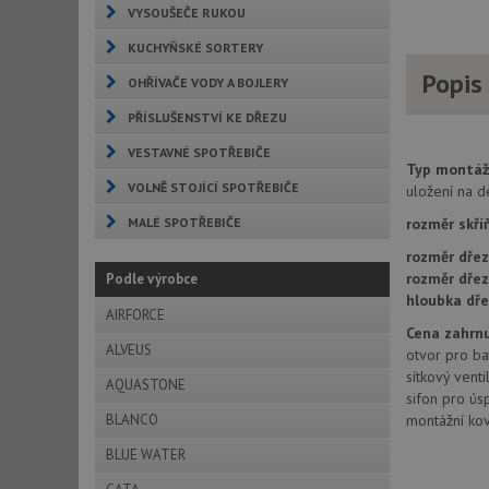
VYSOUŠEČE RUKOU
KUCHYŇSKÉ SORTERY
Popis
OHŘÍVAČE VODY A BOJLERY
PŘÍSLUŠENSTVÍ KE DŘEZU
VESTAVNÉ SPOTŘEBIČE
Typ montáž
VOLNĚ STOJÍCÍ SPOTŘEBIČE
uložení na d
MALÉ SPOTŘEBIČE
rozměr skří
rozměr dřez
rozměr dře
Podle výrobce
hloubka dře
AIRFORCE
Cena zahrnu
ALVEUS
otvor pro bat
sítkový vent
AQUASTONE
sifon pro ús
BLANCO
montážní kov
BLUE WATER