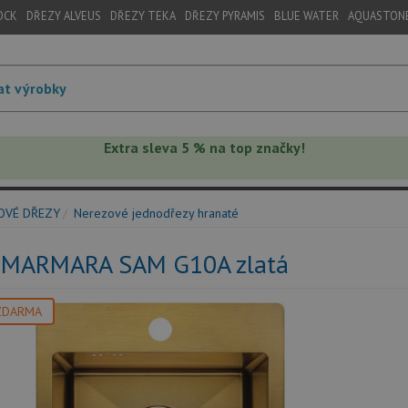
OCK
DŘEZY ALVEUS
DŘEZY TEKA
DŘEZY PYRAMIS
BLUE WATER
AQUASTON
Extra sleva 5 % na top značky!
OVÉ DŘEZY
Nerezové jednodřezy hranaté
 MARMARA SAM G10A zlatá
ZDARMA