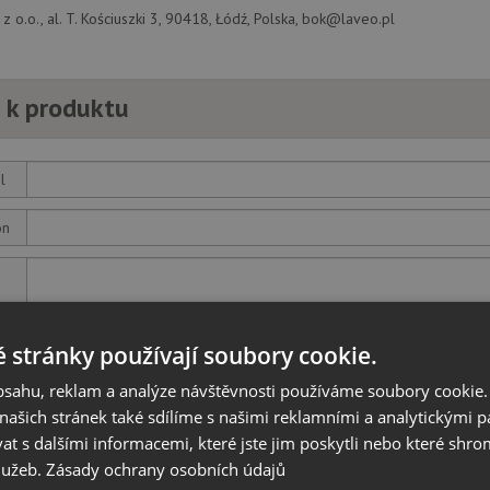
z o.o., al. T. Kościuszki 3, 90418, Łódź, Polska, bok@laveo.pl
 k produktu
l
on
z
 stránky používají soubory cookie.
obsahu, reklam a analýze návštěvnosti používáme soubory cookie.
otaz
ašich stránek také sdílíme s našimi reklamními a analytickými par
 s dalšími informacemi, které jste jim poskytli nebo které shro
služeb.
Zásady ochrany osobních údajů