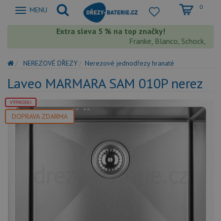
0
Zobrazit
MENU
nabidku
Extra sleva 5 % na top značky!
Franke, Blanco, Schock, Aqua
NEREZOVÉ DŘEZY
Nerezové jednodřezy hranaté
Laveo MARMARA SAM 010P nerez
VÝPRODEJ
DOPRAVA ZDARMA