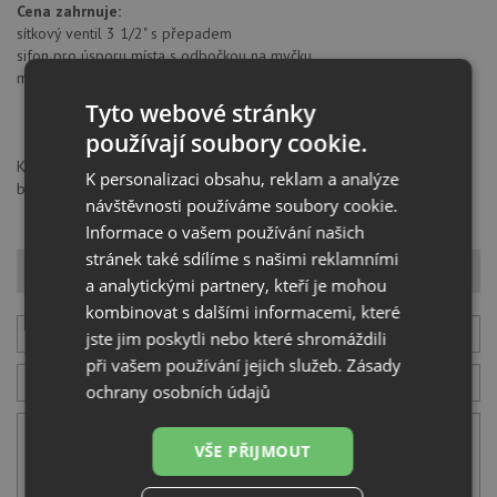
Cena zahrnuje:
sítkový ventil 3 1/2" s přepadem
sifon pro úsporu místa s odbočkou na myčku
montážní kování
Tyto webové stránky
používají soubory cookie.
Kuchinox Sp. z o.o., al. T. Kościuszki 3, 90418, Łódź, Polska,
K personalizaci obsahu, reklam a analýze
bok@laveo.pl
návštěvnosti používáme soubory cookie.
Informace o vašem používání našich
stránek také sdílíme s našimi reklamními
Dotaz k produktu
a analytickými partnery, kteří je mohou
kombinovat s dalšími informacemi, které
Váš E-mail
jste jim poskytli nebo které shromáždili
při vašem používání jejich služeb.
Zásady
Váš telefon
ochrany osobních údajů
VŠE PŘIJMOUT
Váš dotaz