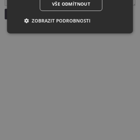
VŠE ODMÍTNOUT
Odeslat dotaz
ZOBRAZIT PODROBNOSTI
Nezbytně
Výkonové
Soubory
nutné
soubory
cílení
soubory
Funkční soubory
Nezařazené
soubory
Nezbytně nutné soubory
Výkonové soubory
Soubory cílení
Funkční soubory
Nezařazené soubory