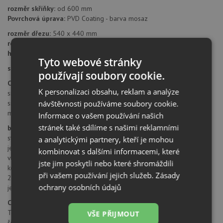
rozměr skříňky:
od 600 mm
Povrchová úprava:
PVD Coating - barva mosaz
rozměr dřezu:
540 x 440 mm
rozměr dřezové nádoby:
500 x 400 mm
hloubka dřezu:
200 mm
Tyto webové stránky
síla plechu:
1,0 mm
používají soubory cookie.
Cena zahrnuje:
K personalizaci obsahu, reklam a analýze
sítkový ventil 3 1/2"
návštěvnosti používáme soubory cookie.
sifon pro úsporu místa s odbočkou na myčku
montážní kování
Informace o vašem používání našich
stránek také sdílíme s našimi reklamními
baterie ICC 915
stojánková dřezová baterie otočná
a analytickými partnery, kteří je mohou
jednopáková baterie klasická
kombinovat s dalšími informacemi, které
výška baterie 292 mm
jste jim poskytli nebo které shromáždili
keramické kartuše
při vašem používání jejich služeb.
Zásady
2 pružné propojovací hadice o délce 350 mm
ochrany osobních údajů
je zapotřebí otvor o průměru 35 mm
Chromniklová ocel (nerez)
Teka je předním světovým výrobcem nerezových dřezů a nabízí
VŠE PŘIJMOUT
široký výběr tohoto sortimentu.