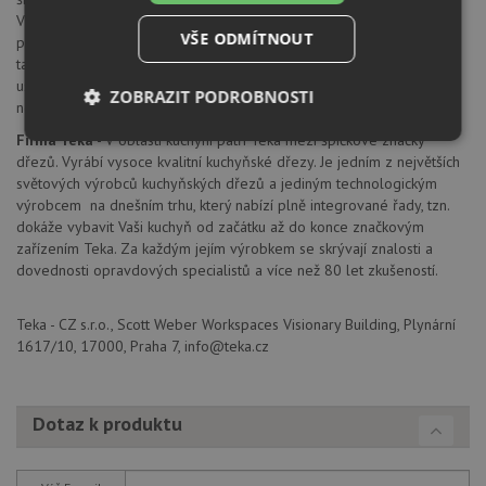
Vysoce kvalitní chromniklová ocel je odolná vůči korozi i po
VŠE ODMÍTNOUT
porušení povrchu dřezu a vůči vysokým teplotám. Je také pružná,
takže na rozdíl od keramiky nepraskne. Hladký povrch zabraňuje
usazování bakterií, lehce se čistí a je plně recyklovatelná. Životnost
ZOBRAZIT PODROBNOSTI
nerezi nepřekonal zatím žádný jiný materiál.
Firma Teka
- V oblasti kuchyní patří Teka mezi špičkové značky
Nezbytně
Výkonové
Soubory
nutné
soubory
cílení
dřezů. Vyrábí vysoce kvalitní kuchyňské dřezy. Je jedním z největších
soubory
světových výrobců kuchyňských dřezů a jediným technologickým
výrobcem na dnešním trhu, který nabízí plně integrované řady, tzn.
dokáže vybavit Vaši kuchyň od začátku až do konce značkovým
zařízením Teka. Za každým jejím výrobkem se skrývají znalosti a
Funkční soubory
Nezařazené
dovednosti opravdových specialistů a více než 80 let zkušeností.
soubory
Teka - CZ s.r.o., Scott Weber Workspaces Visionary Building, Plynární
1617/10, 17000, Praha 7, info@teka.cz
Dotaz k produktu
Nezbytně nutné soubory
Výkonové soubory
Soubory cílení
Funkční soubory