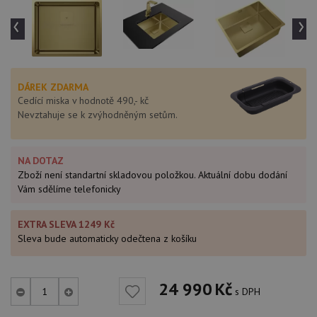
‹
›
DÁREK ZDARMA
Cedící miska v hodnotě 490,- kč
Nevztahuje se k zvýhodněným setům.
NA DOTAZ
Zboží není standartní skladovou položkou. Aktuální dobu dodání
Vám sdělíme telefonicky
EXTRA SLEVA 1249 Kč
Sleva bude automaticky odečtena z košíku
24 990
Kč
s DPH