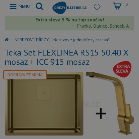
0
Zobrazit
MENU
nabidku
Extra sleva 5 % na top značky!
Franke, Blanco, Schock, Aquast
NEREZOVÉ DŘEZY
Nerezové jednodřezy hranaté
Teka Set FLEXLINEA RS15 50.40 X
mosaz + ICC 915 mosaz
DOPRAVA ZDARMA