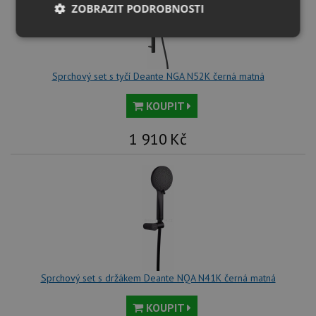
ZOBRAZIT PODROBNOSTI
Nezbytně
Výkonové
Soubory
nutné
soubory
cílení
soubory
Sprchový set s tyčí Deante NGA N52K černá matná
KOUPIT
Funkční soubory
Nezařazené
soubory
1 910
Kč
Nezbytně nutné soubory
Výkonové soubory
Soubory cílení
Funkční soubory
Nezařazené soubory
Sprchový set s držákem Deante NQA N41K černá matná
Nezbytně nutné soubory cookie umožňují základní
funkce webových stránek, jako je přihlášení
KOUPIT
uživatele a správa účtu. Webové stránky nelze bez