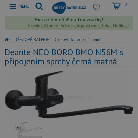
0
Zobrazit
MENU
nabidku
Extra sleva 5 % na top značky!
Franke, Blanco, Schock, Aquastone, Teka, Helika, Deant
DŘEZOVÉ BATERIE
Dřezové baterie nástěnné
Deante NEO BORO BMO N56M s
připojením sprchy černá matná