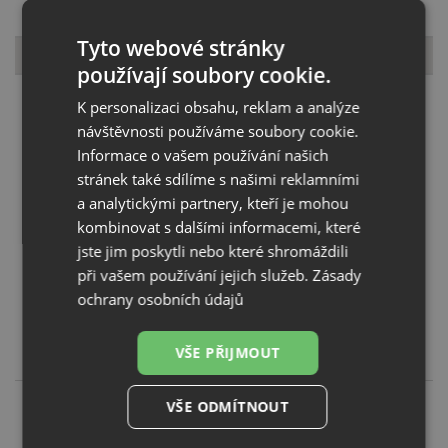
Tyto webové stránky
K tomuto produktu můžete dokoupit
používají soubory cookie.
K personalizaci obsahu, reklam a analýze
návštěvnosti používáme soubory cookie.
Informace o vašem používání našich
stránek také sdílíme s našimi reklamními
a analytickými partnery, kteří je mohou
kombinovat s dalšími informacemi, které
jste jim poskytli nebo které shromáždili
Sprchový set s držákem Deante NGA N41K černá matná
při vašem používání jejich služeb.
Zásady
ochrany osobních údajů
KOUPIT
VŠE PŘIJMOUT
1 000
Kč
VŠE ODMÍTNOUT