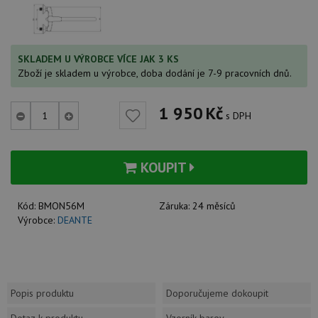
SKLADEM U VÝROBCE VÍCE JAK 3 KS
Zboží je skladem u výrobce, doba dodání je 7-9 pracovních dnů.
1 950
Kč
s DPH
KOUPIT
Kód:
BMON56M
Záruka:
24 měsíců
Výrobce:
DEANTE
Popis produktu
Doporučujeme dokoupit
Dotaz k produktu
Vzorník barev