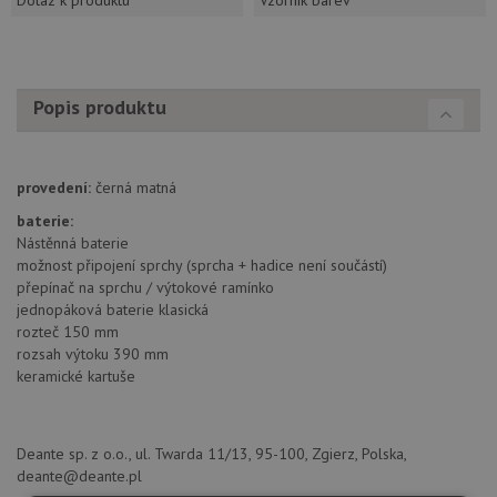
Popis produktu
provedení:
černá matná
baterie:
Nástěnná baterie
možnost připojení sprchy (sprcha + hadice není součástí)
přepínač na sprchu / výtokové ramínko
jednopáková baterie klasická
rozteč 150 mm
rozsah výtoku 390 mm
keramické kartuše
Deante sp. z o.o., ul. Twarda 11/13, 95-100, Zgierz, Polska,
deante@deante.pl