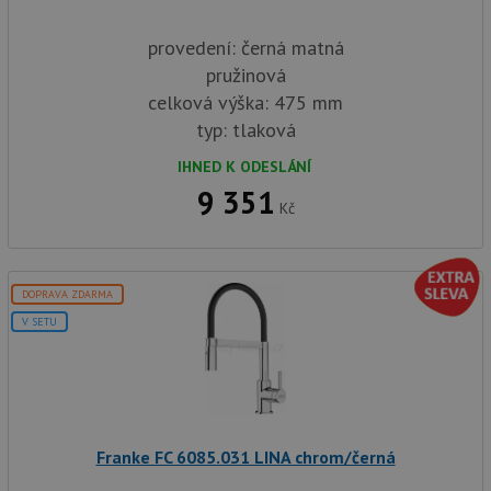
provedení: černá matná
pružinová
celková výška: 475 mm
typ: tlaková
IHNED K ODESLÁNÍ
9 351
Kč
DOPRAVA ZDARMA
V SETU
Franke FC 6085.031 LINA chrom/černá