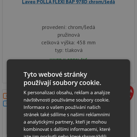
Laveo POLLA FLEXI BAP 978D chrom/šedá
provedení: chrom/šedá
pružinová
celková výška: 458 mm
typ: tlaková
IHNED K ODESLÁNÍ
3 490
Kč
Tyto webové stránky
používají soubory cookie.
K personalizaci obsahu, reklam a analýze
DOPRAVA ZDARMA
návštěvnosti používáme soubory cookie.
V SETU
Informace o vašem používání našich
stránek také sdílíme s našimi reklamními
a analytickými partnery, kteří je mohou
kombinovat s dalšími informacemi, které
jste jim poskytli nebo které shromáždili