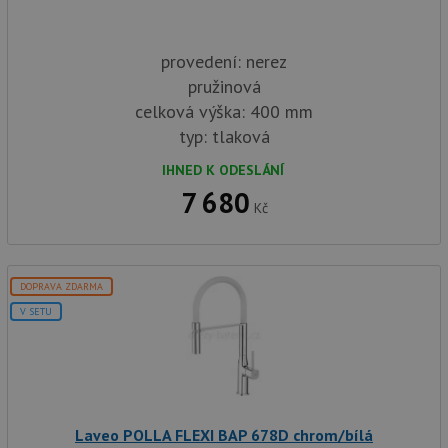
provedení: nerez
pružinová
celková výška: 400 mm
typ: tlaková
IHNED K ODESLÁNÍ
7 680
Kč
DOPRAVA ZDARMA
V SETU
Laveo POLLA FLEXI BAP 678D chrom/bílá