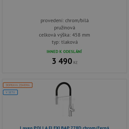
provedení: chrom/bílá
pružinová
celková výška: 458 mm
typ: tlaková
IHNED K ODESLÁNÍ
3 490
Kč
DOPRAVA ZDARMA
V SETU
Laveo POLLA FLEXI BAP 778D chrom/černá