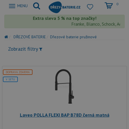
0
Zobrazit
MENU
nabidku
Extra sleva 5 % na top značky!
Franke, Blanco, Schock, Aquaston
DŘEZOVÉ BATERIE
Dřezové baterie pružinové
Zobrazit filtry
DOPRAVA ZDARMA
V SETU
Laveo POLLA FLEXI BAP B78D černá matná