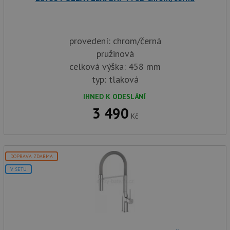
provedení: chrom/černá
pružinová
celková výška: 458 mm
typ: tlaková
IHNED K ODESLÁNÍ
3 490
Kč
DOPRAVA ZDARMA
V SETU