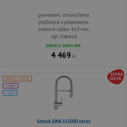
provedení: chrom/černá
pružinová s přepínáním
celková výška: 410 mm
typ: tlaková
IHNED K ODESLÁNÍ
4 469
Kč
DOPRAVA ZDARMA
+DÁREK
V SETU
Schock SINA 515000 nerez