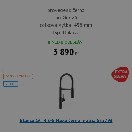
provedení: černá
pružinová
celková výška: 458 mm
typ: tlaková
IHNED K ODESLÁNÍ
3 890
Kč
DOPRAVA ZDARMA
V SETU
Blanco CATRIS-S Flexo černá matná 525793