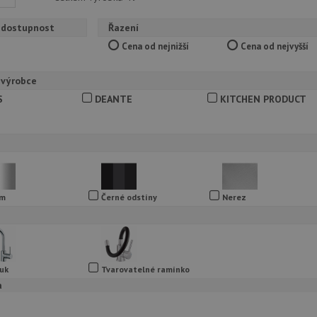
 dostupnost
Řazení
Cena od nejnižší
Cena od nejvyšší
 výrobce
S
DEANTE
KITCHEN PRODUCT
om
Černé odstíny
Nerez
uk
Tvarovatelné ramínko
a