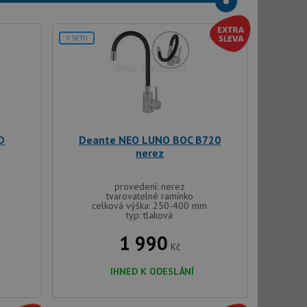
V SETU
D
Deante NEO LUNO BOC B720
nerez
provedení: nerez
tvarovatelné ramínko
celková výška: 250-400 mm
typ: tlaková
1 990
Kč
IHNED K ODESLÁNÍ