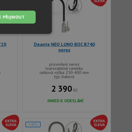
V SETU
E PŘIJMOUT
Nezařazené
soubory
720
Deante NEO LUNO BOC B740
nerez
provedení: nerez
tvarovatelné ramínko
m
celková výška: 250-400 mm
typ: tlaková
řazené soubory
2 390
Kč
 správa účtu. Webové
IHNED K ODESLÁNÍ
ci zařízení, která
používání a zlepšila
V SETU