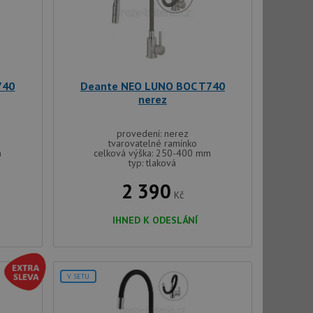
použití CORS po
 cookie lepivosti
ch na trvání s
le pokud je nalezen
bně použit jako pro
740
Deante NEO LUNO BOC T740
cript.com k
nerez
y cookie
okie-Script.com
provedení: nerez
tvarovatelné ramínko
m
celková výška: 250-400 mm
typ: tlaková
2 390
Kč
IHNED K ODESLÁNÍ
tics - což je
oogle. Tento soubor
uhlasu uživatele a
ím náhodně
ebem. Zaznamenává
í každého požadavku
zásadami ochrany
V SETU
relacích a
 že jejich
respektovány.
vu relace.