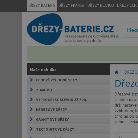
DŘEZY BATERIE
DŘEZY FRANKE
DŘEZY BLANCO
DŘEZY SCH
Naše nabídka
DŘEZO
Dřezo
CENOVĚ VÝHODNÉ SETY
2. JAKOST
Dřezové bate
snadno nasmě
VÝPRODEJ SE SLEVOU AŽ 70%
drží nastave
NEREZOVÉ DŘEZY
vzhledem, kt
chromu po ba
GRANITOVÉ DŘEZY
kameni i sna
TECTONITOVÉ DŘEZY