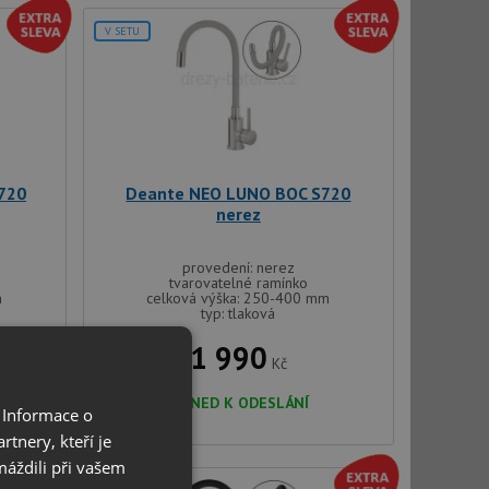
V SETU
720
Deante NEO LUNO BOC S720
nerez
provedení: nerez
tvarovatelné ramínko
m
celková výška: 250-400 mm
typ: tlaková
1 990
Kč
IHNED K ODESLÁNÍ
 Informace o
tnery, kteří je
máždili při vašem