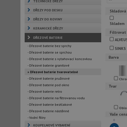
TECHNICKÉ DŘEZY
DŘEZY POD DESKU
Skladová
DŘEZY DO ROVINY
Skladem
KERAMICKÉ DŘEZY
Filtrovat
DŘEZOVÉ BATERIE
ALVEU
- Dřezové baterie bez sprchy
SINKS
- Dřezové baterie se sprchou
Barva
- Dřezové baterie s vytahovací koncovkou
- Dřezové baterie granitové
» Dřezové baterie tvarovatelné
- Dřezové baterie pružinové
Chr
- Dřezové baterie pod okno
Tvar
- Dřezové baterie retro
- Dřezové baterie na filtrovanou vodu
- Dřezové baterie beztlakové
Oblo
- Dřezové baterie nástěnné
Vaše cen
- Vodní filtry
0
KOUPELNOVÉ VYBAVENÍ