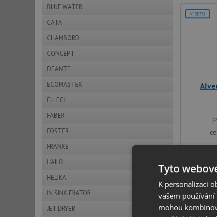
BLUE WATER
V SETU
CATA
CHAMBORD
CONCEPT
DEANTE
ECOMASTER
Alve
ELLECI
FABER
p
FOSTER
ce
FRANKE
HAILO
Tyto webové
HELIKA
K personalizaci 
IN SINK ERATOR
vašem používání n
mohou kombinovat
JET DRYER