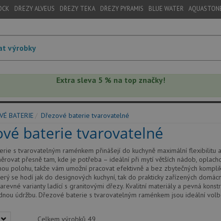
OCK
DŘEZY ALVEUS
DŘEZY TEKA
DŘEZY PYRAMIS
BLUE WATER
AQUASTON
Extra sleva 5 % na top značky!
VÉ BATERIE
Dřezové baterie tvarovatelné
vé baterie tvarovatelné
rie s tvarovatelným raménkem přinášejí do kuchyně maximální flexibilitu 
rovat přesně tam, kde je potřeba – ideální při mytí větších nádob, oplach
nou polohu, takže vám umožní pracovat efektivně a bez zbytečných komplika
erý se hodí jak do designových kuchyní, tak do prakticky zařízených domác
revné varianty ladící s granitovými dřezy. Kvalitní materiály a pevná konstr
dnou údržbu. Dřezové baterie s tvarovatelným raménkem jsou ideální volbou 
Celkem výrobků
49