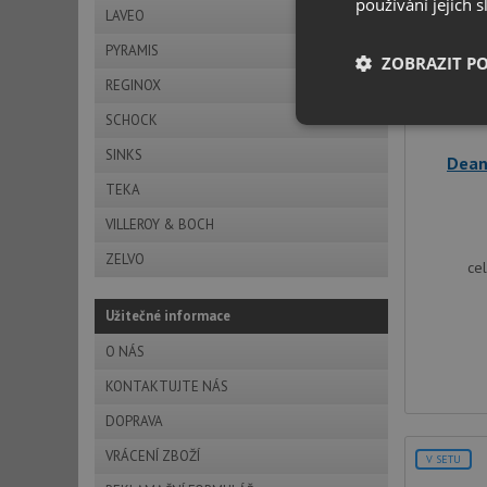
používání jejich 
V SETU
LAVEO
PYRAMIS
ZOBRAZIT P
REGINOX
SCHOCK
Nezbytně nutn
soubory
SINKS
Dean
TEKA
VILLEROY & BOCH
ZELVO
ce
Nezbytně nutn
Užitečné informace
Nezbytně nutné soubo
O NÁS
stránky nelze bez ne
KONTAKTUJTE NÁS
Název
DOPRAVA
udid
VRÁCENÍ ZBOŽÍ
V SETU