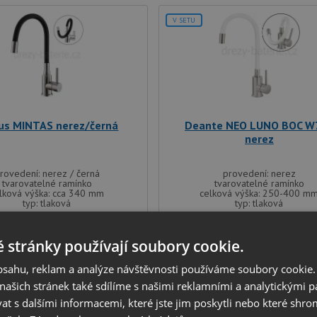
V SETU
us MINTAS nerez/černá
Deante NEO LUNO BOC W
nerez
rovedení: nerez / černá
provedení: nerez
tvarovatelné ramínko
tvarovatelné ramínko
lková výška: cca 340 mm
celková výška: 250-400 m
typ: tlaková
typ: tlaková
1 690
1 990
Kč
Kč
 stránky používají soubory cookie.
IHNED K ODESLÁNÍ
IHNED K ODESLÁNÍ
obsahu, reklam a analýze návštěvnosti používáme soubory cookie.
ašich stránek také sdílíme s našimi reklamními a analytickými par
 s dalšími informacemi, které jste jim poskytli nebo které shro