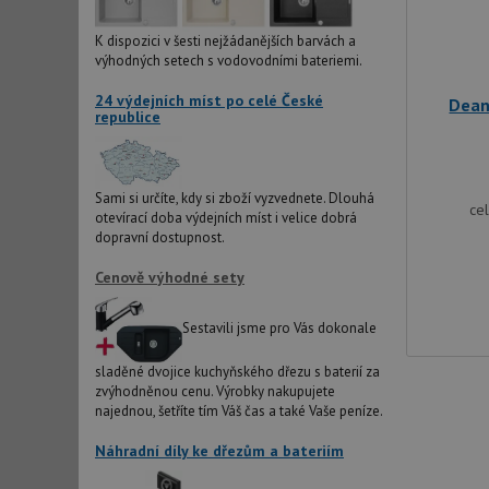
IDE
K dispozici v šesti nejžádanějších barvách a
výhodných setech s vodovodními bateriemi.
24 výdejních míst po celé České
Dean
sid
republice
test_cookie
Sami si určíte, kdy si zboží vyzvednete. Dlouhá
ce
otevírací doba výdejních míst i velice dobrá
YSC
dopravní dostupnost.
Cenově výhodné sety
_gcl_au
Sestavili jsme pro Vás dokonale
__Secure-ROLLOU
sladěné dvojice kuchyňského dřezu s baterií za
VISITOR_INFO1_LIV
zvýhodněnou cenu. Výrobky nakupujete
najednou, šetříte tím Váš čas a také Vaše peníze.
Náhradní díly ke dřezům a bateriím