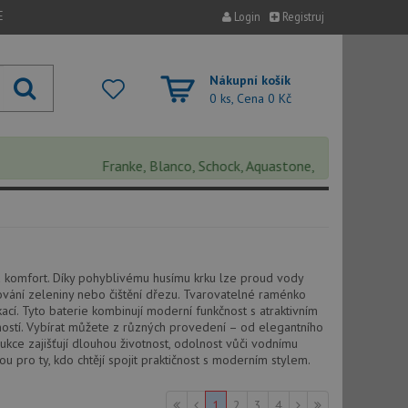
E
Login
Registruj
Nákupní košík
0 ks, Cena
0 Kč
Franke, Blanco, Schock, Aquastone, Teka, Helika, Deant
a komfort. Díky pohyblivému husímu krku lze proud vody
ování zeleniny nebo čištění dřezu. Tvarovatelné raménko
cí. Tyto baterie kombinují moderní funkčnost s atraktivním
ností. Vybírat můžete z různých provedení – od elegantního
ukce zajišťují dlouhou životnost, odolnost vůči vodnímu
pro ty, kdo chtějí spojit praktičnost s moderním stylem.
1
2
3
4