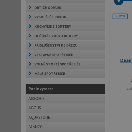
DRTIČE ODPADU
V SETU
VYSOUŠEČE RUKOU
KUCHYŇSKÉ SORTERY
OHŘÍVAČE VODY A BOJLERY
PŘÍSLUŠENSTVÍ KE DŘEZU
VESTAVNÉ SPOTŘEBIČE
Dean
VOLNĚ STOJÍCÍ SPOTŘEBIČE
MALÉ SPOTŘEBIČE
ce
Podle výrobce
AIRFORCE
ALVEUS
AQUASTONE
BLANCO