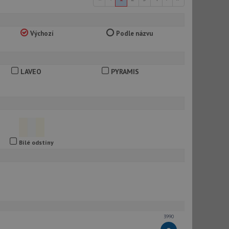
Výchozí
Podle názvu
LAVEO
PYRAMIS
Bílé odstíny
3990