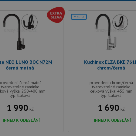
V SETU
te NEO LUNO BOC N72M
Kuchinox ELZA BKE 761
černá matná
chrom/černá
provedení: černá matná
provedení: chrom/černá
tvarovatelné ramínko
tvarovatelné ramínko
lková výška: 250-400 mm
celková výška: 455 mm
typ: tlaková
typ: tlaková
1 990
1 690
Kč
Kč
IHNED K ODESLÁNÍ
IHNED K ODESLÁNÍ