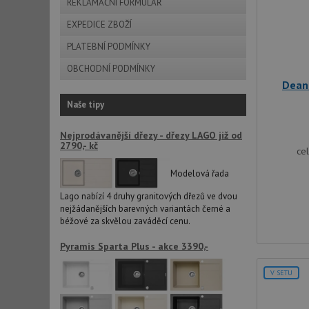
REKLAMAČNÍ FORMULÁŘ
AWSALBCORS
EXPEDICE ZBOŽÍ
PLATEBNÍ PODMÍNKY
sid
OBCHODNÍ PODMÍNKY
Dean
CookieScriptConse
Naše tipy
Nejprodávanější dřezy - dřezy LAGO již od
2790,- kč
AUTORIZACE
ce
Modelová řada
Lago nabízí 4 druhy granitových dřezů ve dvou
nejžádanějších barevných variantách černé a
Název
béžové za skvělou zaváděcí cenu.
Název
_ga
Pyramis Sparta Plus - akce 3390,-
VISITOR_PRIVACY_
V SETU
_ga_9T91YFLEPX
__Secure-YNID