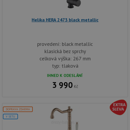
sp
Goo
zji
pro
ná
Helika HERA 2473 black metallic
we
po
so
YSC
Zavřením
Te
Google LLC
prohlížeče
co
.youtube.com
provedení: black metallic
na
Yo
klasická bez sprchy
sl
celková výška: 267 mm
zo
vlo
typ: tlaková
_gcl_au
3 měsíce
Te
Google LLC
co
.drezy-
IHNED K ODESLÁNÍ
na
baterie.cz
3 990
sp
Kč
Dou
pr
in
tom
ko
uži
DOPRAVA ZDARMA
we
a j
V SETU
rek
ko
uži