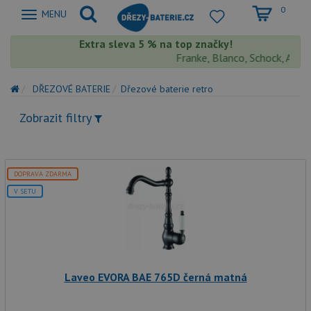
0
Zobrazit
MENU
nabidku
Extra sleva 5 % na top značky!
Franke, Blanco, Schock, Aquasto
DŘEZOVÉ BATERIE
Dřezové baterie retro
Zobrazit filtry
DOPRAVA ZDARMA
V SETU
Laveo EVORA BAE 765D černá matná