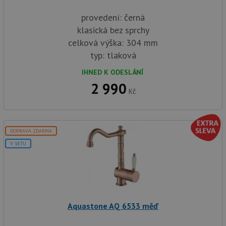
provedení: černá
klasická bez sprchy
celková výška: 304 mm
typ: tlaková
IHNED K ODESLÁNÍ
2 990
Kč
DOPRAVA ZDARMA
V SETU
Aquastone AQ 6533 měď