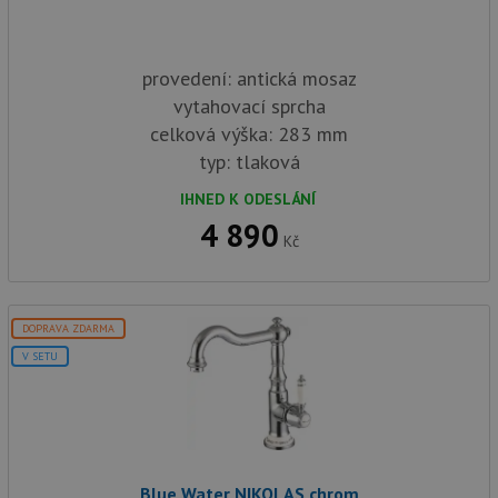
provedení: antická mosaz
vytahovací sprcha
celková výška: 283 mm
typ: tlaková
IHNED K ODESLÁNÍ
4 890
Kč
DOPRAVA ZDARMA
V SETU
Blue Water NIKOLAS chrom