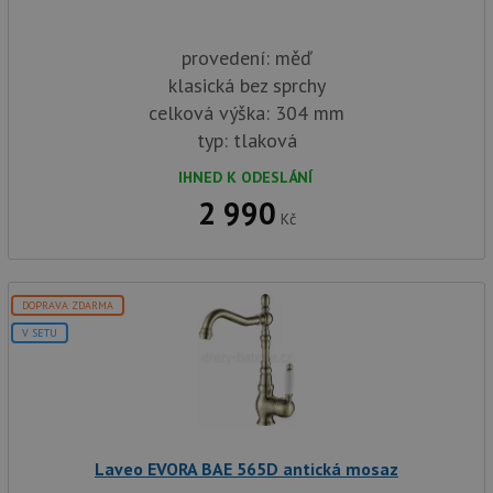
provedení: měď
klasická bez sprchy
celková výška: 304 mm
typ: tlaková
IHNED K ODESLÁNÍ
2 990
Kč
DOPRAVA ZDARMA
V SETU
Laveo EVORA BAE 565D antická mosaz