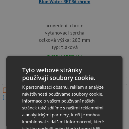
Blue Water RETRA chrom
provedení: chrom
vytahovací sprcha
celková výška: 283 mm
typ: tlaková
IHNED K ODESLÁNÍ
3 890
Kč
Tyto webové stránky
používají soubory cookie.
K personalizaci obsahu, reklam a analýze
DOPRAVA ZDARMA
návštěvnosti používáme soubory cookie.
V SETU
Informace o vašem používání našich
stránek také sdílíme s našimi reklamními
a analytickými partnery, kteří je mohou
kombinovat s dalšími informacemi, které
jste jim poskytli nebo které shromáždili