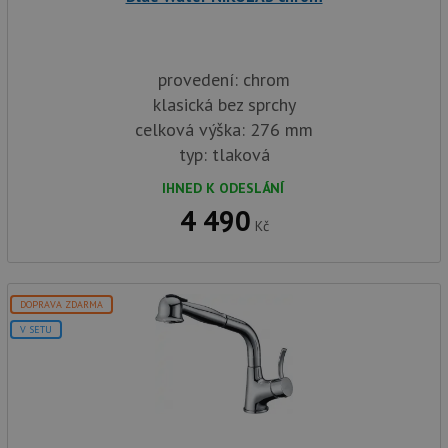
provedení: chrom
klasická bez sprchy
celková výška: 276 mm
typ: tlaková
IHNED K ODESLÁNÍ
4 490
Kč
DOPRAVA ZDARMA
V SETU