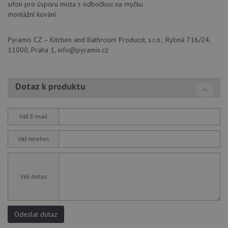
sifon pro úsporu místa s odbočkou na myčku
sp
Goo
montážní kování
zji
pro
ná
Pyramis CZ – Kitchen and Bathroom Producst, s.r.o., Rybná 716/24,
we
po
11000, Praha 1, info@pyramis.cz
so
YSC
Zavřením
Te
Google LLC
prohlížeče
co
.youtube.com
na
Dotaz k produktu
Yo
sl
zo
vlo
Váš E-mail
_gcl_au
3 měsíce
Te
Google LLC
co
.drezy-
Váš telefon
na
baterie.cz
sp
Dou
pr
in
Váš dotaz
tom
ko
uži
we
a j
rek
Odeslat dotaz
ko
uži