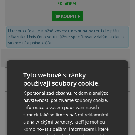
SKLADEM
KOUPIT
U tohoto dřezu je možné
vyvrtat otvor na baterii
dle přání
zákazníka. Umístění otvoru můžete specifikovat v dalším kroku na
stránce nákupního košíku.
Tyto webové stránky
SET Pyramis TITAN (86x50) 1B nerez + Deante LIMA
používají soubory cookie.
BBM F62M nerez
K personalizaci obsahu, reklam a analýze
návštěvnosti používáme soubory cookie.
Informace o vašem používání našich
stránek také sdílíme s našimi reklamními
a analytickými partnery, kteří je mohou
kombinovat s dalšími informacemi, které