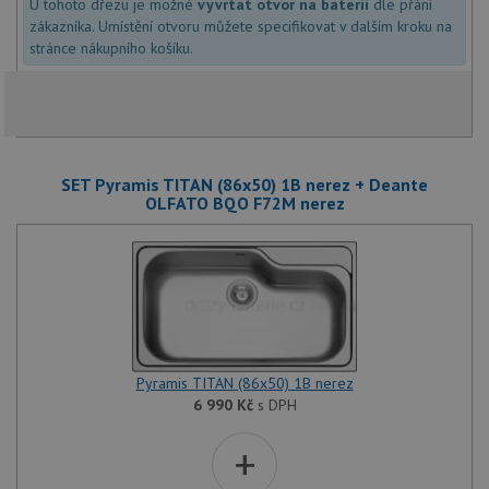
www.drezy-
U tohoto dřezu je možné
vyvrtat otvor na baterii
dle přání
služba
baterie.cz
zákazníka. Umístění otvoru můžete specifikovat v dalším kroku na
Script
zapam
stránce nákupního košíku.
předvo
souhla
soubor
návště
nutné,
banner
Cookie
Script
SET Pyramis TITAN (86x50) 1B nerez + Deante
fungov
správn
OLFATO BQO F72M nerez
AUTORIZACE
www.drezy-
Zavřením
baterie.cz
prohlížeče
Poskytovatel
Pyramis TITAN (86x50) 1B nerez
Název
Vyprší
Popis
/
Doména
6 990
Kč
s DPH
Poskytovatel
/
Název
Vyprší
Po
_ga
1 rok
Tento název
Google LLC
Doména
+
1
souboru cookie
.drezy-
měsíc
je spojen s
baterie.cz
VISITOR_PRIVACY_METADATA
6 měsíců
Te
YouTube
Google
coo
.youtube.com