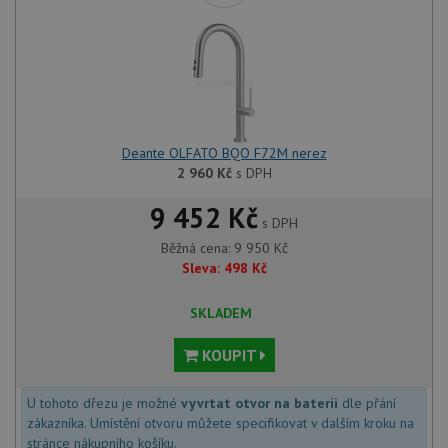
Universal
uk
Analytics - což je
so
významná
uži
aktualizace
vo
běžněji
pro
používané
int
analytické
we
služby Google.
Za
Tento soubor
úd
cookie se
so
používá k
náv
Deante OLFATO BQO F72M nerez
rozlišení
rů
jedinečných
2 960
Kč
s DPH
zá
uživatelů
oc
přiřazením
os
9 452 Kč
náhodně
a 
s DPH
vygenerovaného
kte
čísla jako
jej
Běžná cena:
9 950
Kč
identifikátoru
pre
Sleva:
498
Kč
klienta. Je
bu
součástí
bu
každého
sez
požadavku na
SKLADEM
re
stránku na webu
a slouží k
__Secure-YNID
.youtube.com
6 měsíců
výpočtu údajů o
KOUPIT
návštěvnících,
IDE
1 rok
Te
Google LLC
relacích a
co
.doubleclick.net
kampaních pro
na
U tohoto dřezu je možné
vyvrtat otvor na baterii
dle přání
analytické
sp
přehledy webů.
zákazníka. Umístění otvoru můžete specifikovat v dalším kroku na
Dou
pr
stránce nákupního košíku.