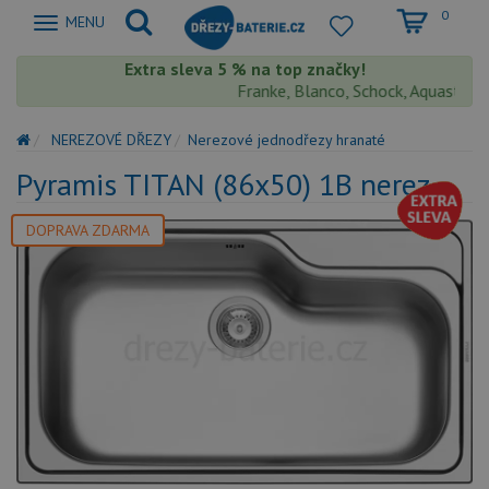
0
Zobrazit
MENU
nabidku
Extra sleva 5 % na top značky!
Franke, Blanco, Schock, Aquastone, T
NEREZOVÉ DŘEZY
Nerezové jednodřezy hranaté
Pyramis TITAN (86x50) 1B nerez
DOPRAVA ZDARMA