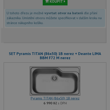
KOUPIT
U tohoto dřezu je možné
vyvrtat otvor na baterii
dle přání
zákazníka. Umístění otvoru můžete specifikovat v dalším kroku na
Nezbytně nutné soubory
Výkonové soubory
stránce nákupního košíku.
Soubory cílení
Funkční soubory
Nezařazené soubory
Nezbytně nutné soubory cookie umožňují základní
funkce webových stránek, jako je přihlášení
uživatele a správa účtu. Webové stránky nelze bez
nezbytně nutných souborů cookie správně používat.
SET Pyramis TITAN (86x50) 1B nerez + Deante LIMA
BBM F72 M nerez
Poskytovatel
/
Název
Vyprší
Popis
Doména
udid
.drezy-baterie.cz
4 týdny 2
Tento 
dny
použív
jedine
identif
zařízen
mají př
webové
aby sl
Pyramis TITAN (86x50) 1B nerez
použív
zlepšil
6 990
Kč
s DPH
uživat
zkušen