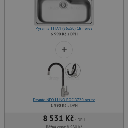
Pyramis TITAN (86x50) 1B nerez
6 990
Kč
s DPH
+
Deante NEO LUNO BOC B720 nerez
1 990
Kč
s DPH
8 531 Kč
s DPH
Běžná cena:
8 980
Kč