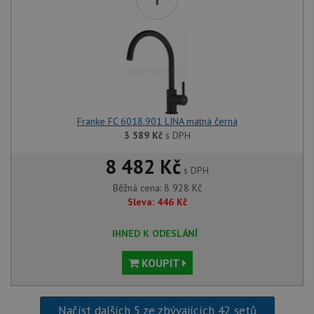
Franke FC 6018.901 LINA matná černá
3 589
Kč
s DPH
8 482 Kč
s DPH
Běžná cena:
8 928
Kč
Sleva:
446
Kč
IHNED K ODESLÁNÍ
KOUPIT
Načíst dalších 5 ze zbývajících 42 setů