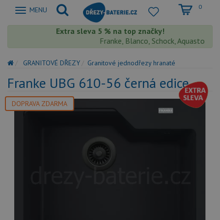
0
Zobrazit
MENU
nabidku
Extra sleva 5 % na top značky!
Franke, Blanco, Schock, Aquastone, Teka,
GRANITOVÉ DŘEZY
Granitové jednodřezy hranaté
Franke UBG 610-56 černá edice
DOPRAVA ZDARMA