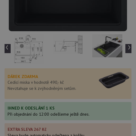
‹
›
DÁREK ZDARMA
Cedící miska v hodnotě 490,- kč
Nevztahuje se k zvýhodněným setům.
IHNED K ODESLÁNÍ 1 KS
Při objednání do 12:00 odešleme ještě dnes.
EXTRA SLEVA 267 Kč
Sleva bude automaticky odečtena z košíku