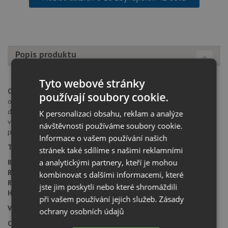
Popis produktu
Tyto webové stránky
Otvor pro baterii:
na spodní straně má dřez 2 částečně předvrtané
používají soubory cookie.
otvory průměru 35 mm pro umístění baterie, excentru nebo
dávkovače saponátu. Tyto otvory je možné dovrtat diamantovým
K personalizaci obsahu, reklam a analýze
vrtákem 35 mm, který naleznete za zvýhodněnou cenu, jako
návštěvnosti používáme soubory cookie.
příslušenství k dokoupení u produktu.
Informace o vašem používání našich
Typ montáže dřezu:
standartní uložení na desku.
stránek také sdílíme s našimi reklamními
a analytickými partnery, kteří je mohou
Rozměr skříňky:
od 600 mm
Rozměr dřezu:
560 x 500 mm
kombinovat s dalšími informacemi, které
Rozměr dřezové nádoby:
503 x 425 mm
jste jim poskytli nebo které shromáždili
Hloubka dřezu:
230 mm
při vašem používání jejich služeb.
Zásady
Výřez pro montáž:
524 x 464 mm (rádius 15 mm)
ochrany osobních údajů
Cena zahrnuje: