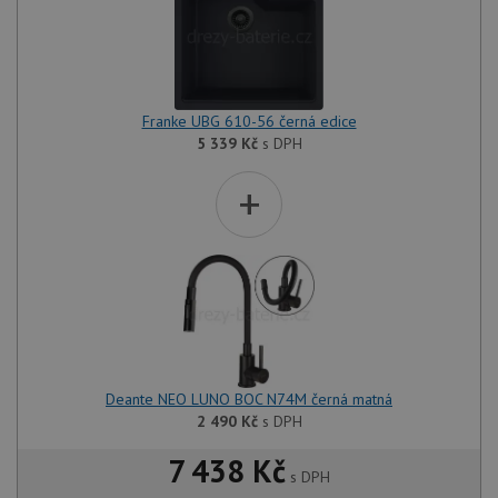
Franke UBG 610-56 černá edice
5 339
Kč
s DPH
+
Deante NEO LUNO BOC N74M černá matná
2 490
Kč
s DPH
7 438 Kč
s DPH