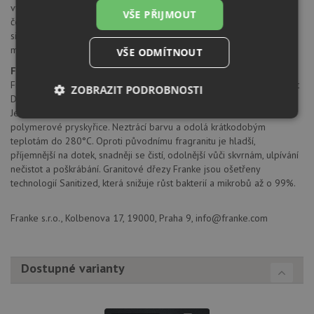
vymezovací podložka pro montáž baterie
VŠE PŘIJMOUT
černý sítkový ventil 3 1/2“ s černým přepadem
sifon pro úsporu místa 6/4“ s odbočkou na myčku
montážní kování
VŠE ODMÍTNOUT
Fragranit DuraKleen® Plus
Franke je největším světovým výrobcem granitových dřezů. Fragranit
ZOBRAZIT PODROBNOSTI
DuraKleen® Plus je nejnovější inovací původního materiálu fragranit.
Jedná se o kombinaci 80% přírodního křemičitého písku (žuly) a 20%
Nezbytně
Výkonové
Soubory
polymerové pryskyřice. Neztrácí barvu a odolá krátkodobým
nutné
soubory
cílení
teplotám do 280°C. Oproti původnímu fragranitu je hladší,
soubory
příjemnější na dotek, snadněji se čistí, odolnější vůči skvrnám, ulpívání
nečistot a poškrábání. Granitové dřezy Franke jsou ošetřeny
technologií Sanitized, která snižuje růst bakterií a mikrobů až o 99%.
Funkční soubory
Nezařazené
soubory
Franke s.r.o., Kolbenova 17, 19000, Praha 9, info@franke.com
Dostupné varianty
Nezbytně nutné soubory
Výkonové soubory