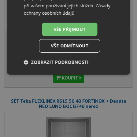
při vašem používání jejich služeb.
Zásady
ochrany osobních údajů
Deante NEO LUNO BOC B720 nerez
1 990
Kč
s DPH
VŠE PŘIJMOUT
12 331 Kč
s DPH
Běžná cena:
12 980
Kč
VŠE ODMÍTNOUT
Sleva:
649
Kč
ZOBRAZIT PODROBNOSTI
NA DOTAZ
Nezbytně
Výkonové
Soubory
KOUPIT
nutné
soubory
cílení
soubory
SET Teka FLEXLINEA RS15 50.40 FORTINOX + Deante
NEO LUNO BOC B740 nerez
Funkční soubory
Nezařazené
soubory