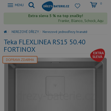
0
Zobrazit
MENU
nabidku
Extra sleva 5 % na top značky!
Franke, Blanco, Schock, Aquastone
NEREZOVÉ DŘEZY
Nerezové jednodřezy hranaté
Teka FLEXLINEA RS15 50.40
FORTINOX
DOPRAVA ZDARMA