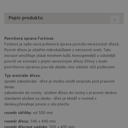
Analytics - což je
so
významná
uži
aktualizace
vo
běžněji
pro
Popis produktu
používané
int
analytické
we
služby Google.
Za
Tento soubor
úd
cookie se
so
používá k
Povrchová úprava Fortinox
náv
rozlišení
rů
Fortinox je naše nová prémiová úprava povrchu nerezových dřezů.
jedinečných
zá
Povrch dřezu je ošetřen mikrokuličkami z nerezové oceli. Tato
uživatelů
oc
přiřazením
os
inovace umožňuje získat mnohem tužší, homogennější a odolnější
náhodně
a 
povrch ve srovnání s jinými nerezovými dřezy. Dřezy s touto
vygenerovaného
kte
čísla jako
povrchovou úpravou jsou tak daleko více odolné vůči poškození.
jej
identifikátoru
pre
klienta. Je
bu
Typ montáže dřezu:
součástí
bu
spodní zabudování - dřez je možno uložit zespodu pod pracovní
každého
sez
požadavku na
desku
re
stránku na webu
zabudování do roviny - uložení dřezu do roviny s pracovní deskou
a slouží k
__Secure-YNID
.youtube.com
6 měsíců
výpočtu údajů o
standartní uložení na desku - dřez je téměř v rovinně s
návštěvnících,
IDE
1 rok
Te
Google LLC
deskou,přesahuje pouze o sílu plechu
relacích a
co
.doubleclick.net
kampaních pro
na
rozměr skříňky:
od 500 mm
analytické
sp
přehledy webů.
Dou
rozměr dřezu:
540 x 440 mm
pr
_ga_9T91YFLEPX
.drezy-
1 rok
Tento soubor
rozměr dřezové nádoby:
500 x 400 mm
in