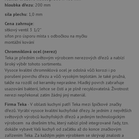
baterie.cz
1
cookie používá
tom
hloubka dřezu:
200 mm
měsíc
Google Analytics
ko
k zachování
uži
síla plechu:
1,0 mm
stavu relace.
we
a j
Cena zahrnuje:
rek
sítkový ventil 3 1/2"
ko
uži
sifon pro úsporu místa s odbočkou na myčku
vid
montážní kování
ná
uv
Chromniklová ocel (nerez)
we
Teka je předním světovým výrobcem nerezových dřezů a nabízí
sid
.seznam.cz
4 týdny 2
Tot
široký výběr tohoto sortimentu.
dny
bě
so
Vysoce kvalitní chromniklová ocel je odolná vůči korozi i po
ale
porušení povrchu dřezu a vůči vysokým teplotám. Je také pružná,
nal
so
takže na rozdíl od keramiky nepraskne. Hladký povrch zabraňuje
rel
usazování bakterií, lehce se čistí a je plně recyklovatelná. Životnost
pr
nerezi nepřekonal zatím žádný jiný materiál.
pou
spr
rel
Firma Teka
- V oblasti kuchyní patří Teka mezi špičkové značky
dřezů. Vyrábí vysoce kvalitní kuchyňské dřezy. Je jedním z největších
test_cookie
15 minut
Te
Google LLC
světových výrobců kuchyňských dřezů a jediným technologickým
co
.doubleclick.net
na
výrobcem na dnešním trhu, který nabízí plně integrované řady, tzn.
sp
dokáže vybavit Vaši kuchyň od začátku až do konce značkovým
Do
(kt
zařízením Teka. Za každým jejím výrobkem se skrývají znalosti a
sp