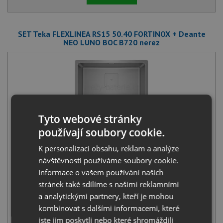
SET Teka FLEXLINEA RS15 50.40 FORTINOX + Deante
NEO LUNO BOC B720 nerez
Tyto webové stránky
Teka FLEXLINEA RS15 50.40 FORTINOX
používají soubory cookie.
10 990
Kč
s DPH
K personalizaci obsahu, reklam a analýze
+
návštěvnosti používáme soubory cookie.
Informace o vašem používání našich
stránek také sdílíme s našimi reklamními
a analytickými partnery, kteří je mohou
kombinovat s dalšími informacemi, které
jste jim poskytli nebo které shromáždili