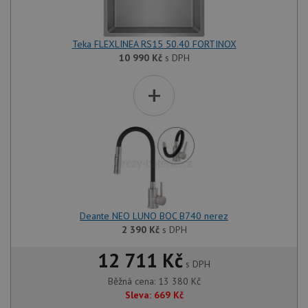
Teka FLEXLINEA RS15 50.40 FORTINOX
Nezbytně nutné soubory
Výkonové soubory
10 990
Kč
s DPH
Soubory cílení
Funkční soubory
+
Nezařazené soubory
Nezbytně nutné soubory cookie umožňují základní
funkce webových stránek, jako je přihlášení
uživatele a správa účtu. Webové stránky nelze bez
nezbytně nutných souborů cookie správně používat.
Poskytovatel
/
Název
Vyprší
Popis
Doména
udid
.drezy-baterie.cz
4 týdny 2
Tento 
dny
použív
jedine
Deante NEO LUNO BOC B740 nerez
identif
2 390
Kč
s DPH
zařízen
mají př
webové
12 711 Kč
aby sl
s DPH
použív
zlepšil
Běžná cena:
13 380
Kč
uživat
Sleva:
669
Kč
zkušen