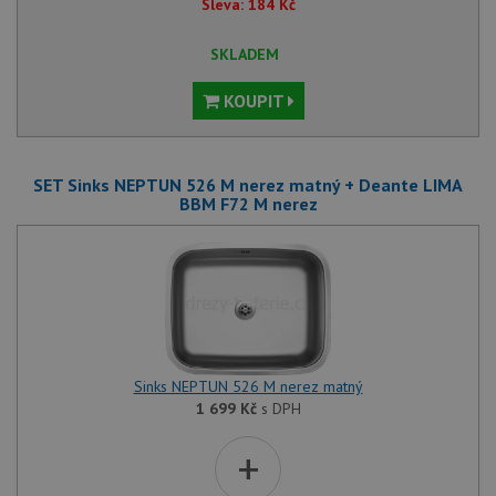
Sleva:
184
Kč
nutné
soubory
cílení
soubory
SKLADEM
KOUPIT
Funkční soubory
Nezařazené
soubory
SET Sinks NEPTUN 526 M nerez matný + Deante LIMA
BBM F72 M nerez
Nezbytně nutné soubory
Výkonové soubory
Soubory cílení
Funkční soubory
Nezařazené soubory
Sinks NEPTUN 526 M nerez matný
Nezbytně nutné soubory cookie umožňují základní
funkce webových stránek, jako je přihlášení
1 699
Kč
s DPH
uživatele a správa účtu. Webové stránky nelze bez
nezbytně nutných souborů cookie správně používat.
+
Poskytovatel
/
Název
Vyprší
Popis
Doména