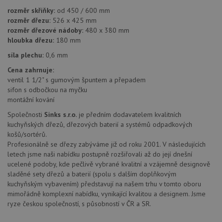
klienta. Je
bu
součástí
bu
rozměr skříňky:
od 450 / 600 mm
každého
sez
rozměr dřezu:
526 x 425 mm
požadavku na
re
stránku na webu
rozměr dřezové nádoby:
480 x 380 mm
a slouží k
__Secure-YNID
.youtube.com
6 měsíců
hloubka dřezu:
180 mm
výpočtu údajů o
návštěvnících,
IDE
1 rok
Te
Google LLC
síla plechu:
0,6 mm
relacích a
co
.doubleclick.net
kampaních pro
na
Cena zahrnuje:
analytické
sp
přehledy webů.
ventil 1 1/2" s gumovým špuntem a přepadem
Dou
pr
sifon s odbočkou na myčku
_ga_9T91YFLEPX
.drezy-
1 rok
Tento soubor
in
baterie.cz
1
cookie používá
montážní kování
tom
měsíc
Google Analytics
ko
k zachování
Společnosti
Sinks s.r.o.
je předním dodavatelem kvalitních
uži
stavu relace.
we
kuchyňských dřezů, dřezových baterií a systémů odpadkových
a j
košů/sortérů.
rek
ko
Profesionálně se dřezy zabýváme již od roku 2001. V následujících
uži
letech jsme naši nabídku postupně rozšiřovali až do její dnešní
vid
ná
ucelené podoby, kde pečlivě vybrané kvalitní a vzájemně designově
uv
sladěné sety dřezů a baterií (spolu s dalším doplňkovým
we
kuchyňským vybavením) představují na našem trhu v tomto oboru
sid
.seznam.cz
4 týdny 2
Tot
mimořádně komplexní nabídku, vynikající kvalitou a designem. Jsme
dny
bě
ryze českou společností, s působností v ČR a SR.
so
ale
nal