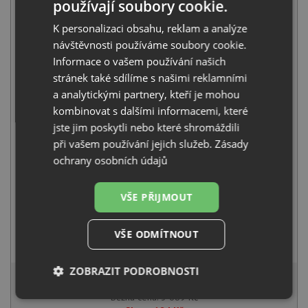
používají soubory cookie.
K personalizaci obsahu, reklam a analýze
návštěvnosti používáme soubory cookie.
Sinks NEPTUN 526 M nerez matný
Informace o vašem používání našich
1 699
Kč
s DPH
stránek také sdílíme s našimi reklamními
a analytickými partnery, kteří je mohou
+
kombinovat s dalšími informacemi, které
jste jim poskytli nebo které shromáždili
při vašem používání jejich služeb.
Zásady
ochrany osobních údajů
VŠE PŘIJMOUT
Deante LIMA BBM F62M nerez
VŠE ODMÍTNOUT
1 990
Kč
s DPH
3 505 Kč
ZOBRAZIT PODROBNOSTI
s DPH
Běžná cena:
3 689
Kč
Nezbytně
Výkonové
Soubory