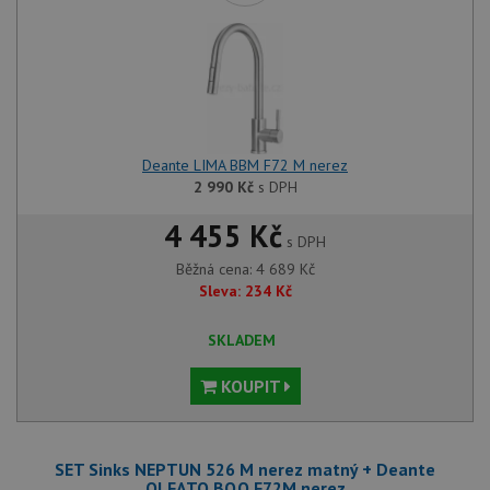
udid
.drezy-baterie.cz
4 týdny 2
Tento 
dny
použív
jedine
identif
zařízen
mají př
webové
aby sl
použív
zlepšil
Deante LIMA BBM F72 M nerez
uživat
2 990
Kč
s DPH
zkušen
4 455 Kč
AWSALBCORS
1 týden
Pro po
Amazon.com Inc.
s DPH
podpo
widget-
lepivos
mediator.zopim.com
Běžná cena:
4 689
Kč
případ
CORS 
Sleva:
234
Kč
aktuali
Chrom
vytvář
SKLADEM
zásadách ochrany soukromí společnosti Google
soubor
lepivos
každou
KOUPIT
funkcí 
založe
trvání
AWSA
(ALB).
SET Sinks NEPTUN 526 M nerez matný + Deante
OLFATO BQO F72M nerez
sid
.drezy-baterie.cz
4 týdny 2
Toto j