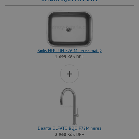
dny
běžný 
soubor
ale po
naleze
soubor
relace
pravd
použit
správu
relace.
Sinks NEPTUN 526 M nerez matný
CookieScriptConsent
5 měsíců
Tento 
CookieScript
4 týdny
cookie
www.drezy-
1 699
Kč
s DPH
služba
baterie.cz
Script
+
zapam
předvo
souhla
soubor
návště
nutné,
banner
Cookie
Script
fungov
správn
AUTORIZACE
www.drezy-
Zavřením
baterie.cz
prohlížeče
Deante OLFATO BQO F72M nerez
2 960
Kč
s DPH