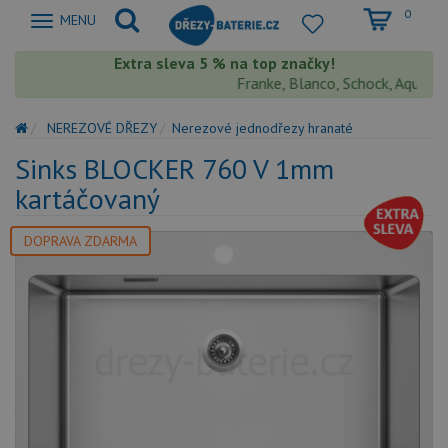
0
Zobrazit
MENU
nabidku
Extra sleva 5 % na top značky!
Franke, Blanco, Schock, Aquastone
NEREZOVÉ DŘEZY
Nerezové jednodřezy hranaté
Sinks BLOCKER 760 V 1mm
kartáčovaný
DOPRAVA ZDARMA