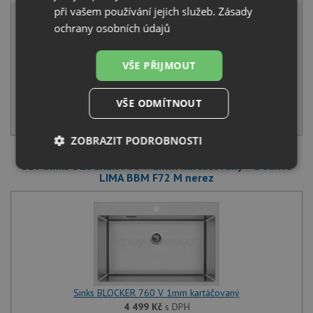
6 165 Kč
při vašem používání jejich služeb.
Zásady
s DPH
ochrany osobních údajů
Běžná cena:
6 489
Kč
Sleva:
324
Kč
VŠE PŘIJMOUT
SKLADEM
VŠE ODMÍTNOUT
KOUPIT
ZOBRAZIT PODROBNOSTI
SET Sinks BLOCKER 760 V 1mm kartáčovaný + Deante
Nezbytně
Výkonové
Soubory
LIMA BBM F72 M nerez
nutné
soubory
cílení
soubory
Funkční soubory
Nezařazené
soubory
Sinks BLOCKER 760 V 1mm kartáčovaný
4 499
Kč
s DPH