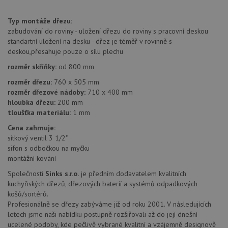
Analytics - což je
so
významná
uži
aktualizace
vo
Typ montáže dřezu:
běžněji
pro
používané
zabudování do roviny - uložení dřezu do roviny s pracovní deskou
int
analytické
we
standartní uložení na desku - dřez je téměř v rovinně s
služby Google.
Za
deskou,přesahuje pouze o sílu plechu
Tento soubor
úd
cookie se
so
používá k
rozměr skříňky:
od 800 mm
náv
rozlišení
rů
jedinečných
rozměr dřezu:
760 x 505 mm
zá
uživatelů
oc
rozměr dřezové nádoby:
710 x 400 mm
přiřazením
os
náhodně
hloubka dřezu:
200 mm
a 
vygenerovaného
kte
tloušťka materiálu:
1 mm
čísla jako
jej
identifikátoru
pre
Cena zahrnuje:
klienta. Je
bu
součástí
sítkový ventil 3 1/2"
bu
každého
sez
sifon s odbočkou na myčku
požadavku na
re
montážní kování
stránku na webu
a slouží k
__Secure-YNID
.youtube.com
6 měsíců
výpočtu údajů o
Společnosti
Sinks s.r.o.
je předním dodavatelem kvalitních
návštěvnících,
IDE
1 rok
Te
kuchyňských dřezů, dřezových baterií a systémů odpadkových
Google LLC
relacích a
co
.doubleclick.net
košů/sortérů.
kampaních pro
na
analytické
Profesionálně se dřezy zabýváme již od roku 2001. V následujících
sp
přehledy webů.
Dou
letech jsme naši nabídku postupně rozšiřovali až do její dnešní
pr
_ga_9T91YFLEPX
.drezy-
1 rok
Tento soubor
ucelené podoby, kde pečlivě vybrané kvalitní a vzájemně designově
in