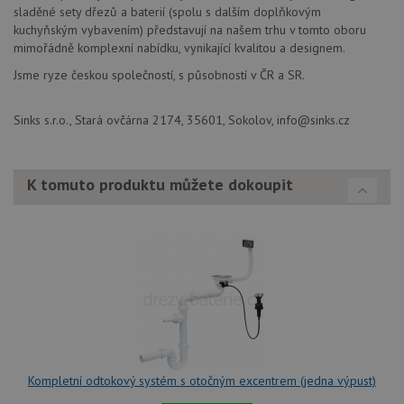
baterie.cz
1
cookie používá
tom
sladěné sety dřezů a baterií (spolu s dalším doplňkovým
měsíc
Google Analytics
ko
kuchyňským vybavením) představují na našem trhu v tomto oboru
k zachování
uži
stavu relace.
we
mimořádně komplexní nabídku, vynikající kvalitou a designem.
a j
rek
Jsme ryze českou společností, s působností v ČR a SR.
ko
uži
vid
Sinks s.r.o., Stará ovčárna 2174, 35601, Sokolov, info@sinks.cz
ná
uv
we
sid
.seznam.cz
4 týdny 2
Tot
K tomuto produktu můžete dokoupit
dny
bě
so
ale
nal
so
rel
pr
pou
spr
rel
test_cookie
15 minut
Te
Google LLC
co
.doubleclick.net
na
sp
Do
Kompletní odtokový systém s otočným excentrem (jedna výpust)
(kt
sp