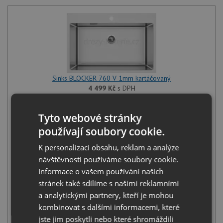
Sinks BLOCKER 760 V 1mm kartáčovaný
4 499
Kč
s DPH
+
Tyto webové stránky
používají soubory cookie.
K personalizaci obsahu, reklam a analýze
návštěvnosti používáme soubory cookie.
Informace o vašem používání našich
stránek také sdílíme s našimi reklamními
a analytickými partnery, kteří je mohou
Deante LIMA BBM F62M nerez
kombinovat s dalšími informacemi, které
1 990
Kč
s DPH
jste jim poskytli nebo které shromáždili