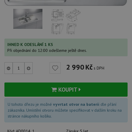
IHNED K ODESLÁNÍ 1 KS
Při objednání do 12:00 odešleme ještě dnes.
2 990
Kč
s DPH
KOUPIT
U tohoto dřezu je možné
vyvrtat otvor na baterii
dle přání
zákazníka. Umístění otvoru můžete specifikovat v dalším kroku na
stránce nákupního košíku.
Kód:
AD0014_1
Záruka:
5 let