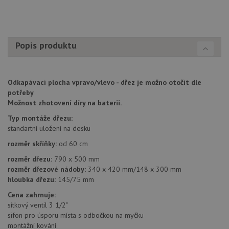
Script
fungov
správn
AUTORIZACE
www.drezy-
Zavřením
baterie.cz
prohlížeče
Popis produktu
Odkapávací plocha vpravo/vlevo - dřez je možno otočit dle
potřeby
Poskytovatel
Možnost zhotovení díry na baterii.
Název
Vyprší
Popis
/
Doména
Poskytovatel
/
Typ montáže dřezu:
Název
Vyprší
Po
_ga
1 rok
Tento název
Google LLC
Doména
standartní uložení na desku
1
souboru cookie
.drezy-
měsíc
je spojen s
baterie.cz
VISITOR_PRIVACY_METADATA
6 měsíců
Te
YouTube
rozměr skříňky:
od 60 cm
Google
coo
.youtube.com
Universal
uk
rozměr dřezu:
790 x 500 mm
Analytics - což je
so
významná
rozměr dřezové nádoby:
340 x 420 mm/148 x 300 mm
uži
aktualizace
vo
hloubka dřezu:
145/75 mm
běžněji
pro
používané
int
Cena zahrnuje:
analytické
we
služby Google.
sítkový ventil 3 1/2"
Za
Tento soubor
úd
sifon pro úsporu místa s odbočkou na myčku
cookie se
so
používá k
montážní kování
náv