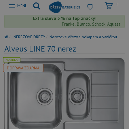
0
Zobrazit
MENU
nabidku
Extra sleva 5 % na top značky!
Franke, Blanco, Schock, Aquastone, Te
NEREZOVÉ DŘEZY
Nerezové dřezy s odkapem a vaničkou
Alveus LINE 70 nerez
NOVINKA
DOPRAVA ZDARMA