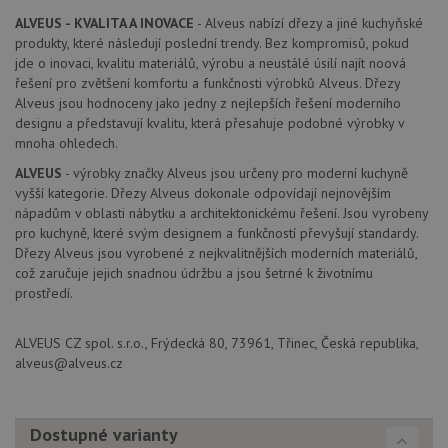
rozlišení
rů
jedinečných
ALVEUS - KVALITA A INOVACE
- Alveus nabízí dřezy a jiné kuchyňské
zá
uživatelů
oc
produkty, které následují poslední trendy. Bez kompromisů, pokud
přiřazením
os
náhodně
jde o inovaci, kvalitu materiálů, výrobu a neustálé úsilí najít noová
a 
vygenerovaného
kte
řešení pro zvětšení komfortu a funkčnosti výrobků Alveus. Dřezy
čísla jako
jej
Alveus jsou hodnoceny jako jedny z nejlepších řešení moderního
identifikátoru
pre
klienta. Je
bu
designu a představují kvalitu, která přesahuje podobné výrobky v
součástí
bu
mnoha ohledech.
každého
sez
požadavku na
re
ALVEUS
- výrobky značky Alveus jsou určeny pro moderní kuchyně
stránku na webu
a slouží k
__Secure-YNID
.youtube.com
6 měsíců
vyšší kategorie. Dřezy Alveus dokonale odpovídají nejnovějším
výpočtu údajů o
nápadům v oblasti nábytku a architektonickému řešení. Jsou vyrobeny
návštěvnících,
IDE
1 rok
Te
Google LLC
relacích a
pro kuchyně, které svým designem a funkčností převyšují standardy.
co
.doubleclick.net
kampaních pro
na
Dřezy Alveus jsou vyrobené z nejkvalitnějších moderních materiálů,
analytické
sp
přehledy webů.
což zaručuje jejich snadnou údržbu a jsou šetrné k životnímu
Dou
pr
prostředí.
_ga_9T91YFLEPX
.drezy-
1 rok
Tento soubor
in
baterie.cz
1
cookie používá
tom
měsíc
Google Analytics
ko
k zachování
ALVEUS CZ spol. s.r.o., Frýdecká 80, 73961, Třinec, Česká republika,
uži
stavu relace.
we
alveus@alveus.cz
a j
rek
ko
uži
vid
Dostupné varianty
ná