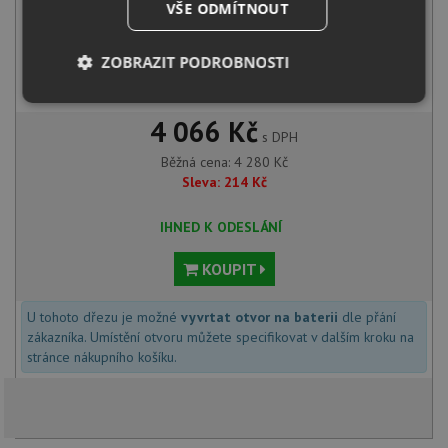
VŠE ODMÍTNOUT
ZOBRAZIT PODROBNOSTI
Deante TUBO BUT 060M chrom
1 290
Kč
s DPH
Nezbytně
Výkonové
Soubory
nutné
soubory
cílení
4 066 Kč
soubory
s DPH
Běžná cena:
4 280
Kč
Sleva:
214
Kč
Funkční soubory
Nezařazené
IHNED K ODESLÁNÍ
soubory
KOUPIT
U tohoto dřezu je možné
vyvrtat otvor na baterii
dle přání
zákazníka. Umístění otvoru můžete specifikovat v dalším kroku na
stránce nákupního košíku.
Nezbytně nutné soubory
Výkonové soubory
Soubory cílení
Funkční soubory
Nezařazené soubory