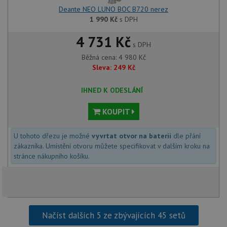
lepivos
každou
Deante NEO LUNO BOC B720 nerez
funkcí 
1 990
Kč
s DPH
založe
trvání
AWSA
4 731 Kč
(ALB).
s DPH
Běžná cena:
4 980
Kč
sid
.drezy-baterie.cz
4 týdny 2
Toto j
dny
běžný 
Sleva:
249
Kč
soubor
ale po
naleze
IHNED K ODESLÁNÍ
soubor
relace
pravd
KOUPIT
použit
správu
relace.
U tohoto dřezu je možné
vyvrtat otvor na baterii
dle přání
CookieScriptConsent
5 měsíců
Tento 
CookieScript
zákazníka. Umístění otvoru můžete specifikovat v dalším kroku na
4 týdny
cookie
www.drezy-
stránce nákupního košíku.
služba
baterie.cz
Script
zapam
předvo
souhla
soubor
návště
nutné,
Načíst dalších 5 ze zbývajících 45 setů
banner
Cookie