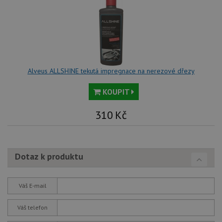
Yo
sl
uži
př
vi
vl
we
tak
ná
we
Alveus ALLSHINE tekutá impregnace na nerezové dřezy
no
sta
roz
KOUPIT
Yo
310
Kč
Dotaz k produktu
Váš E-mail
Váš telefon