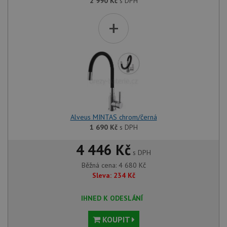
2 990
Kč
s DPH
+
Alveus MINTAS chrom/černá
1 690
Kč
s DPH
4 446 Kč
s DPH
Běžná cena:
4 680
Kč
Sleva:
234
Kč
IHNED K ODESLÁNÍ
KOUPIT