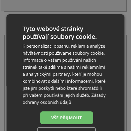
SET Alveus LINE 70 nerez + Deante TUBO BUT 060M
Tyto webové stránky
chrom
používají soubory cookie.
K personalizaci obsahu, reklam a analýze
návštěvnosti používáme soubory cookie.
Informace o vašem používání našich
stránek také sdílíme s našimi reklamními
a analytickými partnery, kteří je mohou
Alveus LINE 70 nerez
kombinovat s dalšími informacemi, které
2 990
Kč
s DPH
jste jim poskytli nebo které shromáždili
+
při vašem používání jejich služeb.
Zásady
ochrany osobních údajů
VŠE PŘIJMOUT