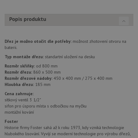
pr
_ga_9T91YFLEPX
.drezy-
1 rok
Tento soubor
in
baterie.cz
1
cookie používá
tom
měsíc
Google Analytics
ko
Popis produktu
k zachování
uži
stavu relace.
we
a j
rek
ko
Dřez je možno otočit dle potřeby:
možnost zhotovení otvoru na
uži
vid
baterii.
ná
uv
Typ montáže dřezu:
standartní uložení na desku
we
Rozměr skříňky:
od 800 mm
sid
.seznam.cz
4 týdny 2
Tot
Rozměr dřezu:
860 x 500 mm
dny
bě
so
Rozměr dřezové nádoby:
450 x 400 mm / 275 x 400 mm
ale
Hloubka dřezu:
185 mm
nal
so
Cena zahrnuje:
rel
pr
sítkový ventil 3 1/2"
pou
sifon pro úsporu místa s odbočkou na myčku
spr
montážní kování
rel
test_cookie
15 minut
Te
Foster
Google LLC
co
.doubleclick.net
Historie firmy Foster sahá až k roku 1973, kdy vzniká technologie
na
hlubokého lisování. Vyvíjí se moderní technologie pro výrobu dřezů,
sp