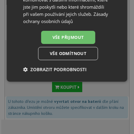
jste jim poskytli nebo které shromáždili
při vašem používání jejich služeb.
Zásady
ochrany osobních údajů
Deante ASTER BCA 062M chrom
1 580
Kč
s DPH
VŠE PŘIJMOUT
4 823 Kč
s DPH
VŠE ODMÍTNOUT
Běžná cena:
5 077
Kč
Sleva:
254
Kč
ZOBRAZIT PODROBNOSTI
IHNED K ODESLÁNÍ
Nezbytně
Výkonové
Soubory
KOUPIT
nutné
soubory
cílení
soubory
U tohoto dřezu je možné
vyvrtat otvor na baterii
dle přání
zákazníka. Umístění otvoru můžete specifikovat v dalším kroku na
stránce nákupního košíku.
Funkční soubory
Nezařazené
soubory