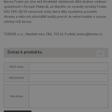
Do
kterou Foster po více než třicetileté zkušenosti dělá dodnes vedoucí
(kt
společností v Evropě. Materiál, ze kterého se vyrávějí výrobky Foster,
sp
Goo
AISI 304-18/10 nerezové oceli, která díky vysokému procentu
zji
chromu a niklu má obzvláště lesklý povrch. Je velmi kvalitní a vysoce
pro
ná
odolný vůči korozi.
we
po
so
TESKOR s.r.o., Náměstí míru 386, 76316, Fryšták, teskor@teskor.cz
YSC
Zavřením
Te
Google LLC
prohlížeče
co
.youtube.com
na
Yo
Dotaz k produktu
sl
zo
vlo
Váš E-mail
_gcl_au
3 měsíce
Te
Google LLC
co
.drezy-
na
baterie.cz
sp
Váš telefon
Dou
pr
in
tom
ko
Váš dotaz
uži
we
a j
rek