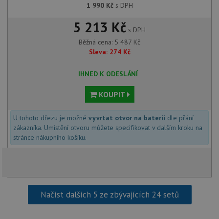
Google
1 990
Kč
s DPH
coo
.youtube.com
Universal
uk
Analytics - což je
so
5 213 Kč
významná
uži
s DPH
aktualizace
vo
běžněji
pro
Běžná cena:
5 487
Kč
používané
int
analytické
Sleva:
274
Kč
we
služby Google.
Za
Tento soubor
úd
cookie se
IHNED K ODESLÁNÍ
so
používá k
náv
rozlišení
rů
jedinečných
KOUPIT
zá
uživatelů
oc
přiřazením
os
náhodně
a 
U tohoto dřezu je možné
vyvrtat otvor na baterii
dle přání
vygenerovaného
kte
čísla jako
zákazníka. Umístění otvoru můžete specifikovat v dalším kroku na
jej
identifikátoru
pre
stránce nákupního košíku.
klienta. Je
bu
součástí
bu
každého
sez
požadavku na
re
stránku na webu
a slouží k
__Secure-YNID
.youtube.com
6 měsíců
výpočtu údajů o
návštěvnících,
IDE
1 rok
Te
Google LLC
Načíst dalších 5 ze zbývajících 24 setů
relacích a
co
.doubleclick.net
kampaních pro
na
analytické
sp
přehledy webů.
Dou