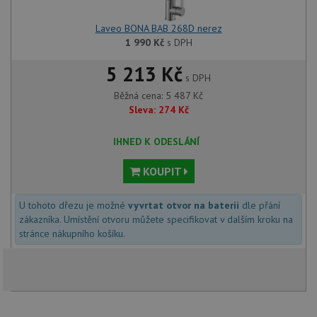
uživat
zkušen
Laveo BONA BAB 268D nerez
AWSALBCORS
1 týden
Pro po
Amazon.com Inc.
podpo
1 990
Kč
s DPH
widget-
lepivos
mediator.zopim.com
případ
5 213 Kč
CORS 
s DPH
aktuali
Chrom
Běžná cena:
5 487
Kč
vytvář
Sleva:
274
Kč
zásadách ochrany soukromí společnosti Google
soubor
lepivos
každou
funkcí 
IHNED K ODESLÁNÍ
založe
trvání
KOUPIT
AWSA
(ALB).
sid
.drezy-baterie.cz
4 týdny 2
Toto j
U tohoto dřezu je možné
vyvrtat otvor na baterii
dle přání
dny
běžný 
zákazníka. Umístění otvoru můžete specifikovat v dalším kroku na
soubor
ale po
stránce nákupního košíku.
naleze
soubor
relace
pravd
použit
správu
relace.