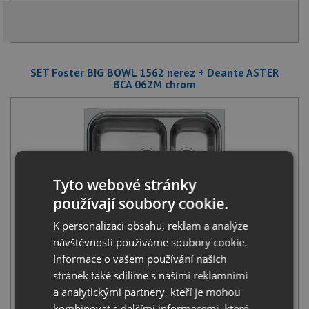
SET Foster BIG BOWL 1562 nerez + Deante ASTER
BCA 062M chrom
Tyto webové stránky
Foster BIG BOWL 1562 nerez
používají soubory cookie.
3 497
Kč
s DPH
K personalizaci obsahu, reklam a analýze
+
návštěvnosti používáme soubory cookie.
Informace o vašem používání našich
stránek také sdílíme s našimi reklamními
a analytickými partnery, kteří je mohou
kombinovat s dalšími informacemi, které