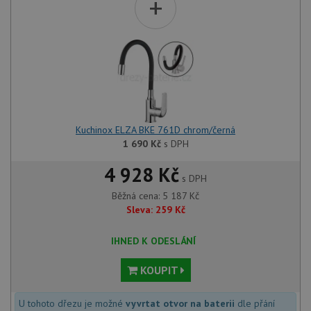
+
Kuchinox ELZA BKE 761D chrom/černá
1 690
Kč
s DPH
4 928 Kč
s DPH
Běžná cena:
5 187
Kč
Sleva:
259
Kč
IHNED K ODESLÁNÍ
KOUPIT
U tohoto dřezu je možné
vyvrtat otvor na baterii
dle přání