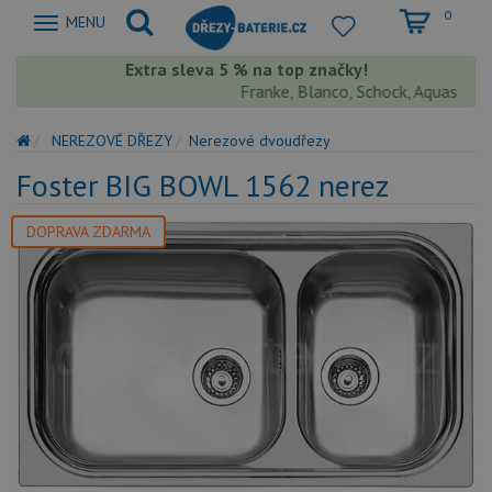
0
Zobrazit
MENU
nabidku
Extra sleva 5 % na top značky!
Franke, Blanco, Schock, Aquastone, T
NEREZOVÉ DŘEZY
Nerezové dvoudřezy
Foster BIG BOWL 1562 nerez
DOPRAVA ZDARMA