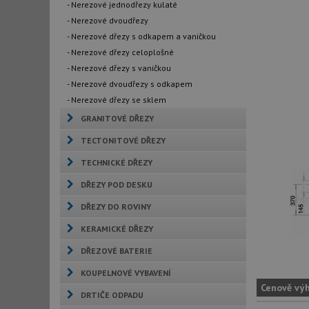
- Nerezové jednodřezy kulaté
- Nerezové dvoudřezy
- Nerezové dřezy s odkapem a vaničkou
- Nerezové dřezy celoplošné
- Nerezové dřezy s vaničkou
- Nerezové dvoudřezy s odkapem
- Nerezové dřezy se sklem
GRANITOVÉ DŘEZY
TECTONITOVÉ DŘEZY
TECHNICKÉ DŘEZY
DŘEZY POD DESKU
DŘEZY DO ROVINY
KERAMICKÉ DŘEZY
DŘEZOVÉ BATERIE
KOUPELNOVÉ VYBAVENÍ
Cenově vý
DRTIČE ODPADU