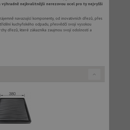
výhradně nejkvalitnější nerezovou ocel pro ty nejvyšší
vu relace.
t Doubleclick a
vatel používá
Vzájemně navazující komponenty, od inovativních dřezů, přes
ou koncový uživatel
třídění kuchyňského odpadu, přesvědčí svojí vysokou
ebu.
chy dřezů, které zákazníka zaujmou svojí odolností a
, ale pokud je
e pravděpodobně
t DoubleClick
stila, zda prohlížeč
okie.
ke sledování
t Doubleclick a
vatel používá
ou koncový uživatel
ebu.
e sledování
be vložená do
webu používá novou