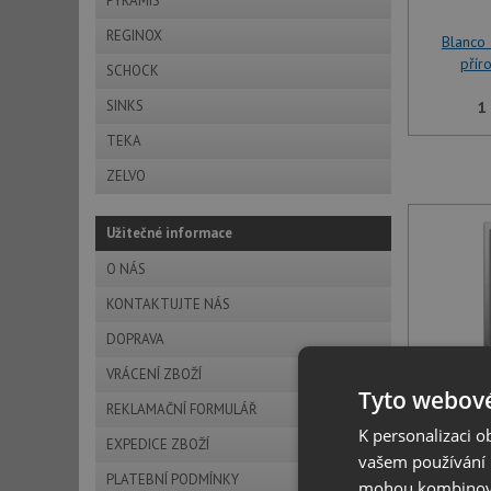
PYRAMIS
REGINOX
Blanco 
přír
SCHOCK
SINKS
1
TEKA
ZELVO
Užitečné informace
O NÁS
KONTAKTUJTE NÁS
DOPRAVA
VRÁCENÍ ZBOŽÍ
Tyto webové
Blanco 
REKLAMAČNÍ FORMULÁŘ
přír
K personalizaci 
EXPEDICE ZBOŽÍ
vašem používání n
1
PLATEBNÍ PODMÍNKY
mohou kombinovat