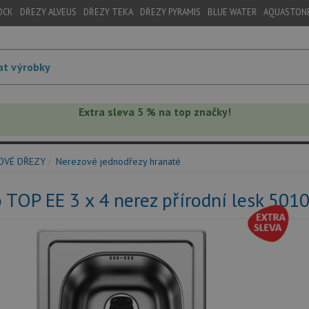
OCK
DŘEZY ALVEUS
DŘEZY TEKA
DŘEZY PYRAMIS
BLUE WATER
AQUASTON
Extra sleva 5 % na top značky!
OVÉ DŘEZY
Nerezové jednodřezy hranaté
 TOP EE 3 x 4 nerez přírodní lesk 501