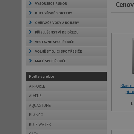
Cenov
VYSOUŠEČE RUKOU
KUCHYŇSKÉ SORTERY
OHŘÍVAČE VODY A BOJLERY
PŘÍSLUŠENSTVÍ KE DŘEZU
VESTAVNÉ SPOTŘEBIČE
VOLNĚ STOJÍCÍ SPOTŘEBIČE
MALÉ SPOTŘEBIČE
Podle výrobce
Blanco 
AIRFORCE
přír
ALVEUS
1
AQUASTONE
BLANCO
BLUE WATER