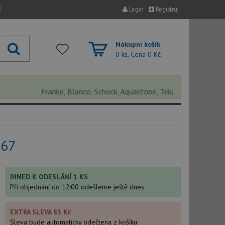
E
Login
Registruj
Nákupní košík
0 ks, Cena
0 Kč
Franke, Blanco, Schock, Aquastone, Teka, Helika, Deante, Sin
067
IHNED K ODESLÁNÍ 1 KS
Při objednání do 12:00 odešleme ještě dnes.
EXTRA SLEVA 83 Kč
Sleva bude automaticky odečtena z košíku