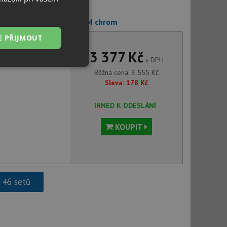
+ Deante ALPINIA BGA 063M chrom
E PŘIJMOUT
3 377 Kč
s DPH
Nezařazené
Běžná cena:
3 555
Kč
soubory
Sleva:
178
Kč
IHNED K ODESLÁNÍ
KOUPIT
řazené soubory
 správa účtu. Webové
h 46 setů
ci zařízení, která
používání a zlepšila