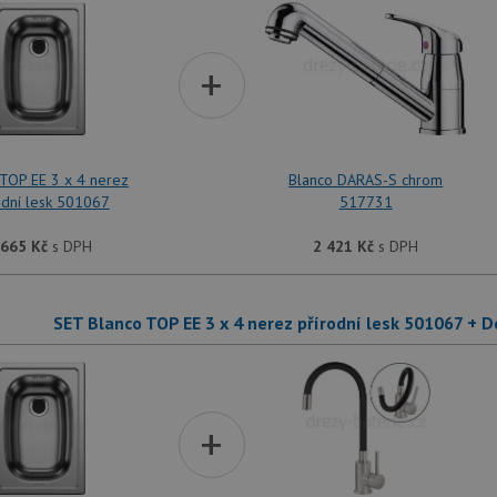
+
TOP EE 3 x 4 nerez
Blanco DARAS-S chrom
odní lesk 501067
517731
 665
Kč
s DPH
2 421
Kč
s DPH
SET Blanco TOP EE 3 x 4 nerez přírodní lesk 501067 +
+