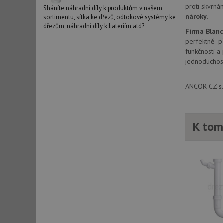
proti skvrná
_ga_9T91YFLEPX
__Secure-YNID
Sháníte náhradní díly k produktům v našem
nároky.
sortimentu, sítka ke dřezů, odtokové systémy ke
IDE
dřezům, náhradní díly k bateriím atd?
Firma Blan
perfektně př
funkčností a
sid
jednoduchost
ANCOR CZ s.r
test_cookie
YSC
K tom
_gcl_au
__Secure-ROLLOU
VISITOR_INFO1_LIV