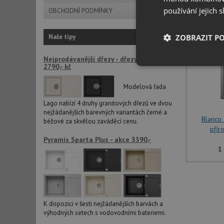
používání jejich 
OBCHODNÍ PODMÍNKY
Naše tipy
ZOBRAZIT P
Nejprodávanější dřezy - dřezy LAGO již od
2790,- kč
Nezbytně nutn
soubory
Modelová řada
Lago nabízí 4 druhy granitových dřezů ve dvou
nejžádanějších barevných variantách černé a
Blanco 
béžové za skvělou zaváděcí cenu.
přír
Pyramis Sparta Plus - akce 3390,-
Nezbytně nutn
1
Nezbytně nutné soubo
stránky nelze bez ne
Název
K dispozici v šesti nejžádanějších barvách a
udid
výhodných setech s vodovodními bateriemi.