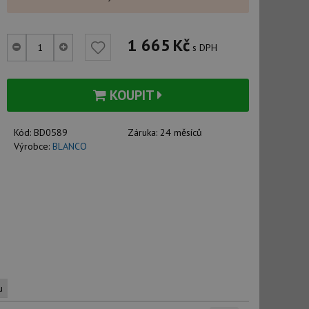
1 665
Kč
s DPH
KOUPIT
Kód:
BD0589
Záruka:
24 měsíců
Výrobce:
BLANCO
u