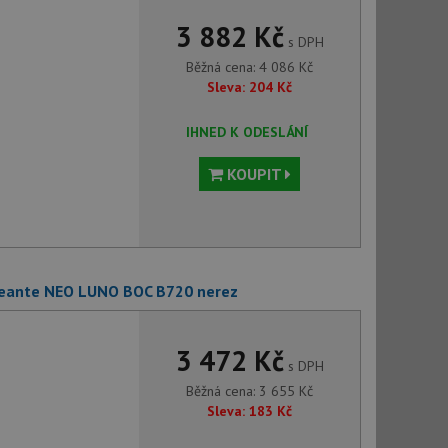
3 882 Kč
s DPH
Běžná cena:
4 086
Kč
Sleva:
204
Kč
IHNED K ODESLÁNÍ
KOUPIT
 Deante NEO LUNO BOC B720 nerez
3 472 Kč
s DPH
Běžná cena:
3 655
Kč
Sleva:
183
Kč