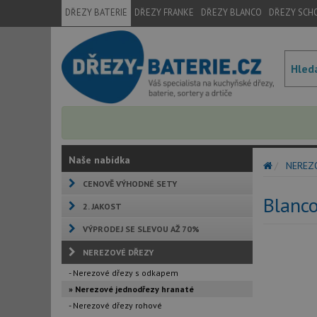
DŘEZY BATERIE
DŘEZY FRANKE
DŘEZY BLANCO
DŘEZY SCH
Naše nabídka
NEREZ
CENOVĚ VÝHODNÉ SETY
Blanco
2. JAKOST
VÝPRODEJ SE SLEVOU AŽ 70%
NEREZOVÉ DŘEZY
- Nerezové dřezy s odkapem
» Nerezové jednodřezy hranaté
- Nerezové dřezy rohové