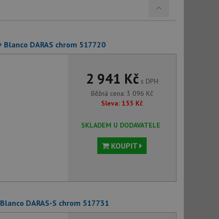
7 + Blanco DARAS chrom 517720
2 941 Kč
s DPH
Běžná cena:
3 096
Kč
Sleva:
155
Kč
SKLADEM U DODAVATELE
KOUPIT
 + Blanco DARAS-S chrom 517731