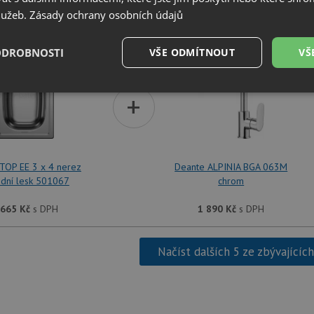
služeb.
Zásady ochrany osobních údajů
SET Blanco TOP EE 3 x 4 nerez přírodní lesk 501067 
ODROBNOSTI
VŠE ODMÍTNOUT
VŠ
é
Výkonové
Soubory cílení
+
Funkční soubory
soubory
TOP EE 3 x 4 nerez
Deante ALPINIA BGA 063M
odní lesk 501067
chrom
é soubory
Výkonové soubory
Soubory cílení
Funkční soubory
Neza
 665
Kč
s DPH
1 890
Kč
s DPH
ry cookie umožňují základní funkce webových stránek, jako je přihlášení uživatele a
zbytně nutných souborů cookie správně používat.
Načíst dalších 5 ze zbývajícíc
Poskytovatel
/
Vyprší
Popis
Doména
.drezy-baterie.cz
4 týdny 2
Tento cookie se používá k jedinečné identifika
dny
mají přístup k webové stránce, aby sledovala 
uživatelskou zkušenost.