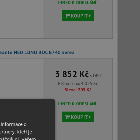
IHNED K ODESLÁNÍ
KOUPIT
 Deante NEO LUNO BOC B740 nerez
3 852 Kč
s DPH
Běžná cena:
4 055
Kč
Sleva:
203
Kč
IHNED K ODESLÁNÍ
KOUPIT
 Informace o
tnery, kteří je
máždili při vašem