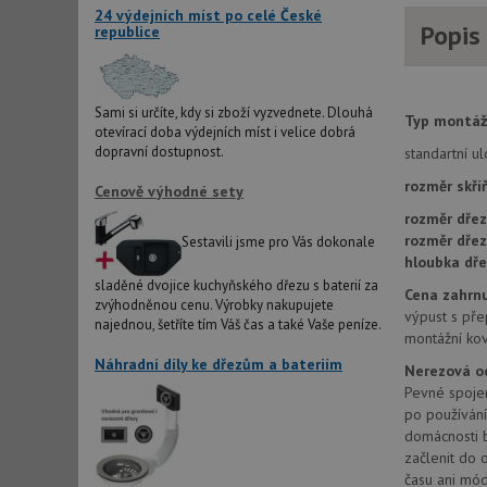
24 výdejních míst po celé České
Popis
republice
AWSALBCORS
sid
Sami si určíte, kdy si zboží vyzvednete. Dlouhá
Typ montáž
otevírací doba výdejních míst i velice dobrá
dopravní dostupnost.
standartní u
CookieScriptConse
rozměr skří
Cenově výhodné sety
rozměr dřez
rozměr dře
Sestavili jsme pro Vás dokonale
AUTORIZACE
hloubka dře
sladěné dvojice kuchyňského dřezu s baterií za
Cena zahrnu
zvýhodněnou cenu. Výrobky nakupujete
výpust s př
najednou, šetříte tím Váš čas a také Vaše peníze.
montážní kov
Název
Náhradní díly ke dřezům a bateriím
Nerezová o
Název
Pevné spojen
_ga
VISITOR_PRIVACY_
po používání
domácnosti b
začlenit do o
času ani mód