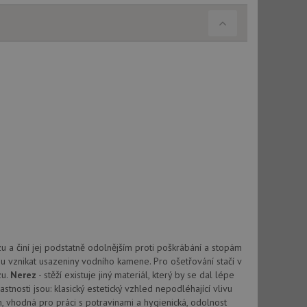
použití CORS po
 cookie lepivosti
ch na trvání s
le pokud je nalezen
bně použit jako pro
cript.com k
y cookie
okie-Script.com
 a činí jej podstatně odolnějším proti poškrábání a stopám
tics - což je
oogle. Tento soubor
uhlasu uživatele a
u vznikat usazeniny vodního kamene. Pro ošetřování stačí v
ím náhodně
ebem. Zaznamenává
zu.
Nerez
- stěží existuje jiný materiál, který by se dal lépe
í každého požadavku
zásadami ochrany
relacích a
stnosti jsou: klasický estetický vzhled nepodléhající vlivu
 že jejich
respektovány.
, vhodná pro práci s potravinami a hygienická, odolnost