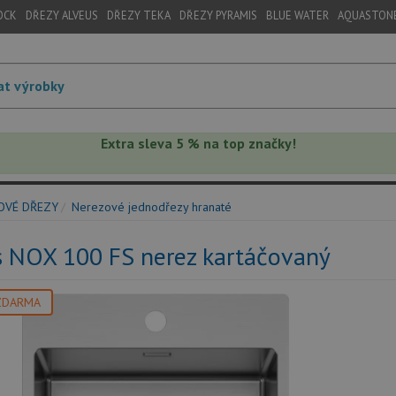
OCK
DŘEZY ALVEUS
DŘEZY TEKA
DŘEZY PYRAMIS
BLUE WATER
AQUASTON
Extra sleva 5 % na top značky!
OVÉ DŘEZY
Nerezové jednodřezy hranaté
s NOX 100 FS nerez kartáčovaný
ZDARMA