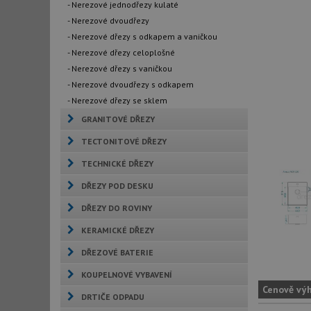
- Nerezové jednodřezy kulaté
- Nerezové dvoudřezy
- Nerezové dřezy s odkapem a vaničkou
- Nerezové dřezy celoplošné
- Nerezové dřezy s vaničkou
- Nerezové dvoudřezy s odkapem
- Nerezové dřezy se sklem
GRANITOVÉ DŘEZY
TECTONITOVÉ DŘEZY
TECHNICKÉ DŘEZY
DŘEZY POD DESKU
DŘEZY DO ROVINY
KERAMICKÉ DŘEZY
DŘEZOVÉ BATERIE
KOUPELNOVÉ VYBAVENÍ
Cenově vý
DRTIČE ODPADU