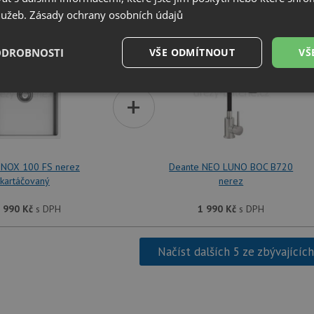
služeb.
Zásady ochrany osobních údajů
SET Alveus NOX 100 FS nerez kartáčovaný + Dean
ODROBNOSTI
VŠE ODMÍTNOUT
VŠ
é
Výkonové
Soubory cílení
+
Funkční soubory
soubory
 NOX 100 FS nerez
Deante NEO LUNO BOC B720
kartáčovaný
nerez
é soubory
Výkonové soubory
Soubory cílení
Funkční soubory
Neza
 990
Kč
s DPH
1 990
Kč
s DPH
ry cookie umožňují základní funkce webových stránek, jako je přihlášení uživatele a
zbytně nutných souborů cookie správně používat.
Načíst dalších 5 ze zbývajícíc
Poskytovatel
/
Vyprší
Popis
Doména
.drezy-baterie.cz
4 týdny 2
Tento cookie se používá k jedinečné identifika
dny
mají přístup k webové stránce, aby sledovala 
uživatelskou zkušenost.