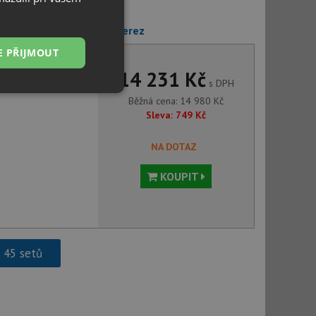
te NEO LUNO BOC B720 nerez
E PŘIJMOUT
14 231 Kč
s DPH
Nezařazené
Běžná cena:
14 980
Kč
soubory
Sleva:
749
Kč
NA DOTAZ
KOUPIT
řazené soubory
 správa účtu. Webové
h 45 setů
ci zařízení, která
používání a zlepšila