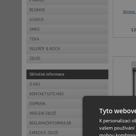
PYRAMIS
REGINOX
Alveus
SCHOCK
SINKS
12
TEKA
VILLEROY & BOCH
ZELVO
Užitečné informace
O NÁS
KONTAKTUJTE NÁS
DOPRAVA
Tyto webové
Alveus
VRÁCENÍ ZBOŽÍ
K personalizaci 
REKLAMAČNÍ FORMULÁŘ
vašem používání n
12
EXPEDICE ZBOŽÍ
mohou kombinovat