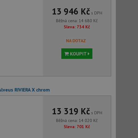
13 946 Kč
s DPH
Běžná cena:
14 680
Kč
Sleva:
734
Kč
NA DOTAZ
KOUPIT
Alveus RIVIERA X chrom
13 319 Kč
s DPH
Běžná cena:
14 020
Kč
Sleva:
701
Kč