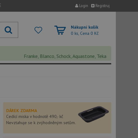
E
Login
Registruj
Nákupní košík
0 ks, Cena
0 Kč
Franke, Blanco, Schock, Aquastone, Teka, Helika, Deante, Sink
DÁREK ZDARMA
Cedící miska v hodnotě 490,- kč
Nevztahuje se k zvýhodněným setům.