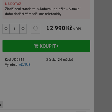
NA DOTAZ
Zboží není standartní skladovou položkou. Aktuální
dobu dodání Vám sdělíme telefonicky
12 990
Kč
s DPH
KOUPIT
Kód:
AD0532
Záruka:
24 měsíců
Výrobce:
ALVEUS
u