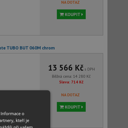
NA DOTAZ
KOUPIT
ante TUBO BUT 060M chrom
13 566 Kč
s DPH
Běžná cena:
14 280
Kč
Sleva:
714
Kč
NA DOTAZ
KOUPIT
 Informace o
tnery, kteří je
máždili při vašem