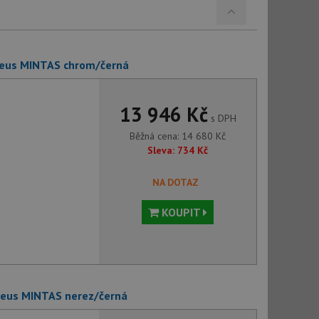
lveus MINTAS chrom/černá
13 946 Kč
s DPH
Běžná cena:
14 680
Kč
Sleva:
734
Kč
NA DOTAZ
KOUPIT
lveus MINTAS nerez/černá