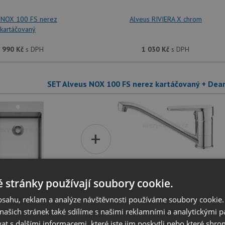
 NOX 100 FS nerez
Alveus RIVIERA X chrom
kartáčovaný
 990
Kč
s DPH
1 030
Kč
s DPH
SET Alveus NOX 100 FS nerez kartáčovaný + De
+
 stránky používají soubory cookie.
 NOX 100 FS nerez
Deante TUBO BUT 060M
kartáčovaný
chrom
obsahu, reklam a analýze návštěvnosti používáme soubory cookie.
ašich stránek také sdílíme s našimi reklamními a analytickými par
 990
Kč
s DPH
1 290
Kč
s DPH
 s dalšími informacemi, které jste jim poskytli nebo které shro