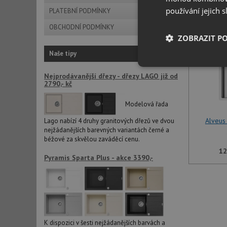
používání jejich 
PLATEBNÍ PODMÍNKY
OBCHODNÍ PODMÍNKY
ZOBRAZIT P
Naše tipy
Nezbytně nutn
Nejprodávanější dřezy - dřezy LAGO již od
soubory
2790,- kč
Modelová řada
Alveus
Lago nabízí 4 druhy granitových dřezů ve dvou
nejžádanějších barevných variantách černé a
béžové za skvělou zaváděcí cenu.
Nezbytně nutn
12
Pyramis Sparta Plus - akce 3390,-
Nezbytně nutné soubo
stránky nelze bez ne
Název
udid
K dispozici v šesti nejžádanějších barvách a