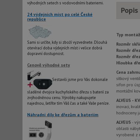
výhodných setech s vodovodními bateriemi.
Popis
AWSALBCORS
24 výdejních míst po celé České
republice
sid
Typ montáž
Sami si určíte, kdy si zboží vyzvednete. Dlouhá
Rozměr skří
otevírací doba výdejních míst i velice dobrá
CookieScriptConse
Rozměr dřez
dopravní dostupnost.
Rozměr dře
Hloubka dře
Cenově výhodné sety
AUTORIZACE
Cena zahrnu
sítkový venti
Sestavili jsme pro Vás dokonale
sifon pro ús
montážní kov
sladěné dvojice kuchyňského dřezu s baterií za
zvýhodněnou cenu. Výrobky nakupujete
ALVEUS - KV
Název
najednou, šetříte tím Váš čas a také Vaše peníze.
inovaci, kva
Název
hodnoceny ja
_ga
Náhradní díly ke dřezům a bateriím
VISITOR_PRIVACY_
ALVEUS
- vý
oblasti náby
vyrobené z n