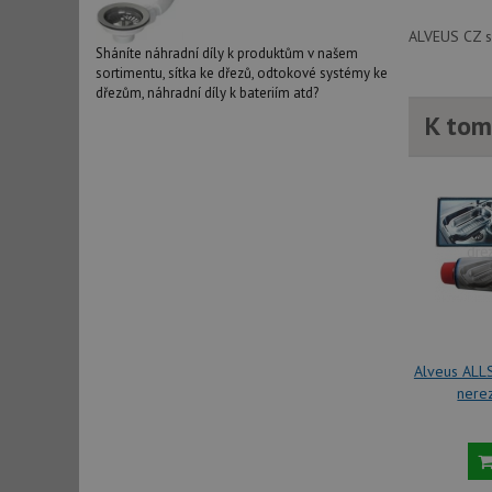
_ga_9T91YFLEPX
__Secure-YNID
ALVEUS CZ sp
IDE
Sháníte náhradní díly k produktům v našem
sortimentu, sítka ke dřezů, odtokové systémy ke
dřezům, náhradní díly k bateriím atd?
K tom
sid
test_cookie
YSC
_gcl_au
Alveus ALLS
__Secure-ROLLOU
nere
VISITOR_INFO1_LIV