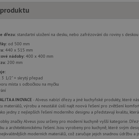
 produktu
1 týden
Pro pokračující podporu lepivosti s případy 
Amazon.com Inc.
aktualizaci Chromium vytváříme další soubory
widget-
pro každou z těchto funkcí lepivosti založený
mediator.zopim.com
názvem AWSALBCORS (ALB).
.drezy-baterie.cz
4 týdny 2
Toto je velmi běžný název souboru cookie, a
e dřezu:
standartní uložení na desku, nebo zafrézování do roviny s deskou
dny
jako soubor cookie relace, bude pravděpodo
správu stavu relace.
zásadách ochrany soukromí společnosti Google
ňky:
od 500 mm
nt
5 měsíců
Tento soubor cookie používá služba Cookie-S
CookieScript
u:
440 x 515 mm
4 týdny
zapamatování předvoleb souhlasu se soubor
www.drezy-
zové nádoby:
400 x 400 mm
návštěvníků. Je nutné, aby banner cookie Co
baterie.cz
fungoval správně.
zu:
200 mm
www.drezy-
Zavřením
je:
baterie.cz
prohlížeče
l 3 1/2" + skrytý přepad
poru místa s odbočkou na myčku
ání
Poskytovatel
ALITA A INOVACE
- Alveus nabízí dřezy a jiné kuchyňské produkty, které n
Vyprší
Popis
/
Doména
Poskytovatel
/
litu materiálů, výrobu a neustálé úsilí najít noová řešení pro zvětšení komfo
Vyprší
Popis
Doména
ko jedny z nejlepších řešení moderního designu a představují kvalitu, kt
1 rok
Tento název souboru cookie je spojen s Google Universal Analy
Google LLC
1
významná aktualizace běžněji používané analytické služby G
.drezy-
METADATA
6 měsíců
Tento soubor cookie slouží k ukládání so
YouTube
robky značky Alveus jsou určeny pro moderní kuchyně vyšší kategorie. Dře
měsíc
cookie se používá k rozlišení jedinečných uživatelů přiřazen
baterie.cz
volby soukromí pro jejich interakci s w
.youtube.com
vygenerovaného čísla jako identifikátoru klienta. Je součást
údaje o souhlasu návštěvníka s různými 
tku a architektonickému řešení. Jsou vyrobeny pro kuchyně, které svým desi
na stránku na webu a slouží k výpočtu údajů o návštěvnících, 
osobních údajů a nastavením, které zajistí,
ejkvalitnějších moderních materiálů, což zaručuje jejich snadnou údržbu a j
kampaních pro analytické přehledy webů.
preference budou v budoucích sezeních 