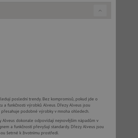
použití CORS po
 cookie lepivosti
ch na trvání s
le pokud je nalezen
bně použit jako pro
cript.com k
y cookie
okie-Script.com
ásledují poslední trendy. Bez kompromisů, pokud jde o
rtu a funkčnosti výrobků Alveus. Dřezy Alveus jsou
erá přesahuje podobné výrobky v mnoha ohledech.
tics - což je
oogle. Tento soubor
uhlasu uživatele a
zy Alveus dokonale odpovídají nejnovějším nápadům v
ím náhodně
ebem. Zaznamenává
í každého požadavku
zásadami ochrany
gnem a funkčností převyšují standardy. Dřezy Alveus jsou
relacích a
 že jejich
sou šetrné k životnímu prostředí.
respektovány.