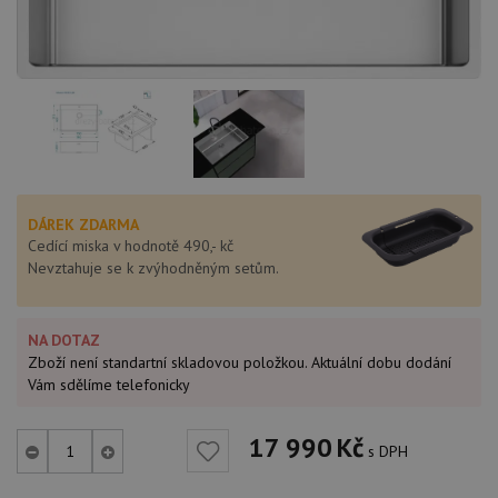
DÁREK ZDARMA
Cedící miska v hodnotě 490,- kč
Nevztahuje se k zvýhodněným setům.
NA DOTAZ
Zboží není standartní skladovou položkou. Aktuální dobu dodání
Vám sdělíme telefonicky
17 990
Kč
s DPH