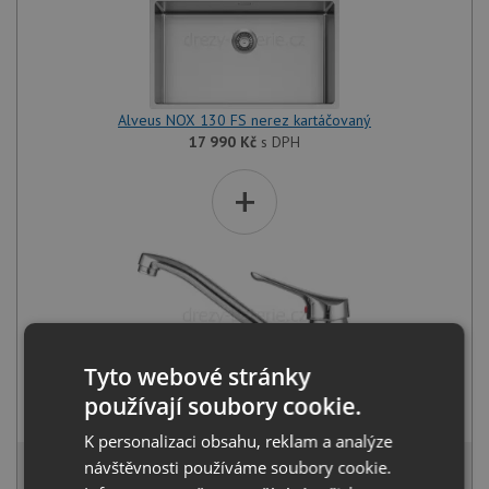
Alveus NOX 130 FS nerez kartáčovaný
17 990
Kč
s DPH
+
Tyto webové stránky
Alveus RIVIERA X chrom
používají soubory cookie.
1 030
Kč
s DPH
K personalizaci obsahu, reklam a analýze
18 069 Kč
návštěvnosti používáme soubory cookie.
s DPH