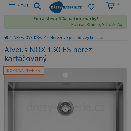
0
Zobrazit
MENU
nabidku
Extra sleva 5 % na top značky!
Franke, Blanco, Schock, Aquaston
NEREZOVÉ DŘEZY
Nerezové jednodřezy hranaté
Alveus NOX 130 FS nerez
kartáčovaný
DOPRAVA ZDARMA