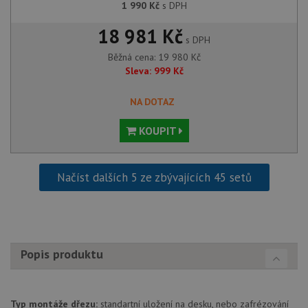
1 990
Kč
s DPH
pravd
použit
správu
18 981 Kč
relace.
s DPH
Běžná cena:
19 980
Kč
CookieScriptConsent
5 měsíců
Tento 
CookieScript
4 týdny
cookie
www.drezy-
Sleva:
999
Kč
služba
baterie.cz
Script
zapam
NA DOTAZ
předvo
souhla
soubor
KOUPIT
návště
nutné,
banner
Cookie
Script
Načíst dalších 5 ze zbývajících 45 setů
fungov
správn
AUTORIZACE
www.drezy-
Zavřením
baterie.cz
prohlížeče
Popis produktu
Typ montáže dřezu:
standartní uložení na desku, nebo zafrézování
Poskytovatel