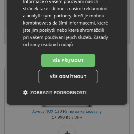
Informace o vašem používání našich
Běžná cena:
19 020
Kč
Sleva:
951
Kč
stránek také sdílíme s našimi reklamními
a analytickými partnery, kteří je mohou
NA DOTAZ
kombinovat s dalšími informacemi, které
jste jim poskytli nebo které shromáždili
KOUPIT
při vašem používání jejich služeb.
Zásady
ochrany osobních údajů
SET Alveus NOX 130 FS nerez kartáčovaný + Deante
VŠE PŘIJMOUT
TUBO BUT 060M chrom
VŠE ODMÍTNOUT
ZOBRAZIT PODROBNOSTI
Nezbytně
Výkonové
Soubory
nutné
soubory
cílení
Alveus NOX 130 FS nerez kartáčovaný
soubory
17 990
Kč
s DPH
+