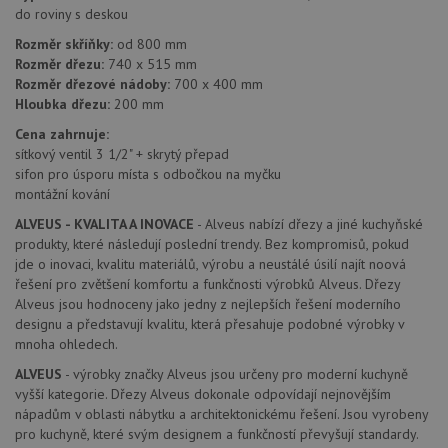
Název
Vyprší
Popis
do roviny s deskou
/
Doména
Poskytovatel
/
Název
Vyprší
Po
_ga
1 rok
Tento název
Rozměr skříňky:
od 800 mm
Google LLC
Doména
1
souboru cookie
.drezy-
Rozměr dřezu:
740 x 515 mm
měsíc
je spojen s
baterie.cz
VISITOR_PRIVACY_METADATA
6 měsíců
Te
YouTube
Rozměr dřezové nádoby:
700 x 400 mm
Google
coo
.youtube.com
Universal
uk
Hloubka dřezu:
200 mm
Analytics - což je
so
významná
uži
Cena zahrnuje:
aktualizace
vo
sítkový ventil 3 1/2" + skrytý přepad
běžněji
pro
používané
int
sifon pro úsporu místa s odbočkou na myčku
analytické
we
montážní kování
služby Google.
Za
Tento soubor
úd
ALVEUS - KVALITA A INOVACE
- Alveus nabízí dřezy a jiné kuchyňské
cookie se
so
používá k
náv
produkty, které následují poslední trendy. Bez kompromisů, pokud
rozlišení
rů
jde o inovaci, kvalitu materiálů, výrobu a neustálé úsilí najít noová
jedinečných
zá
uživatelů
řešení pro zvětšení komfortu a funkčnosti výrobků Alveus. Dřezy
oc
přiřazením
os
Alveus jsou hodnoceny jako jedny z nejlepších řešení moderního
náhodně
a 
vygenerovaného
designu a představují kvalitu, která přesahuje podobné výrobky v
kte
čísla jako
jej
mnoha ohledech.
identifikátoru
pre
klienta. Je
bu
ALVEUS
- výrobky značky Alveus jsou určeny pro moderní kuchyně
součástí
bu
každého
vyšší kategorie. Dřezy Alveus dokonale odpovídají nejnovějším
sez
požadavku na
re
nápadům v oblasti nábytku a architektonickému řešení. Jsou vyrobeny
stránku na webu
pro kuchyně, které svým designem a funkčností převyšují standardy.
a slouží k
__Secure-YNID
.youtube.com
6 měsíců
výpočtu údajů o