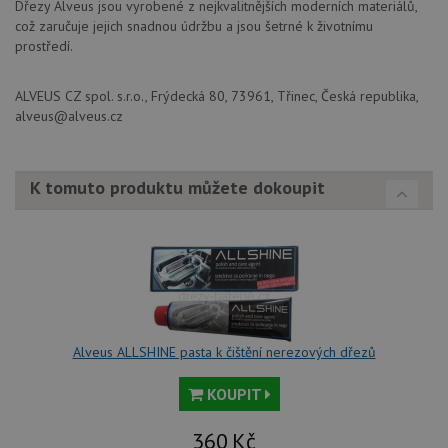
Dřezy Alveus jsou vyrobené z nejkvalitnějších moderních materiálů,
návštěvnících,
IDE
1 rok
Te
Google LLC
což zaručuje jejich snadnou údržbu a jsou šetrné k životnímu
relacích a
co
.doubleclick.net
kampaních pro
prostředí.
na
analytické
sp
přehledy webů.
Dou
pr
ALVEUS CZ spol. s.r.o., Frýdecká 80, 73961, Třinec, Česká republika,
_ga_9T91YFLEPX
.drezy-
1 rok
Tento soubor
in
baterie.cz
1
cookie používá
alveus@alveus.cz
tom
měsíc
Google Analytics
ko
k zachování
uži
stavu relace.
we
a j
K tomuto produktu můžete dokoupit
rek
ko
uži
vid
ná
uv
we
sid
.seznam.cz
4 týdny 2
Tot
dny
bě
so
ale
Alveus ALLSHINE pasta k čištění nerezových dřezů
nal
so
rel
KOUPIT
pr
pou
spr
360
Kč
rel