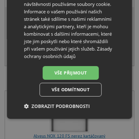
návštěvnosti používáme soubory cookie.
15 219 Kč
Informace o vašem používání našich
s DPH
stránek také sdílíme s našimi reklamními
Běžná cena:
16 020
Kč
a analytickými partnery, kteří je mohou
Sleva:
801
Kč
kombinovat s dalšími informacemi, které
jste jim poskytli nebo které shromáždili
NA DOTAZ
při vašem používání jejich služeb.
Zásady
KOUPIT
ochrany osobních údajů
VŠE PŘIJMOUT
SET Alveus NOX 120 FS nerez kartáčovaný + Deante
TUBO BUT 060M chrom
VŠE ODMÍTNOUT
ZOBRAZIT PODROBNOSTI
Nezbytně
Výkonové
Soubory
nutné
soubory
cílení
soubory
Alveus NOX 120 FS nerez kartáčovaný