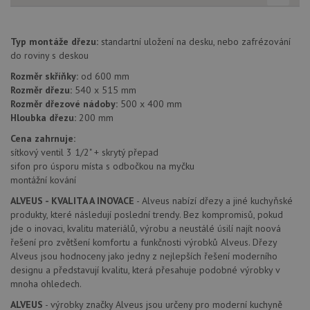
Poskytovatel
Název
Vyprší
Popis
/
Doména
Typ montáže dřezu:
standartní uložení na desku, nebo zafrézování
Poskytovatel
/
Název
Vyprší
Po
_ga
1 rok
Tento název
Google LLC
Doména
do roviny s deskou
1
souboru cookie
.drezy-
měsíc
je spojen s
baterie.cz
VISITOR_PRIVACY_METADATA
6 měsíců
Te
YouTube
Rozměr skříňky:
od 600 mm
Google
coo
.youtube.com
Rozměr dřezu:
540 x 515 mm
Universal
uk
Analytics - což je
Rozměr dřezové nádoby:
500 x 400 mm
so
významná
uži
Hloubka dřezu:
200 mm
aktualizace
vo
běžněji
pro
Cena zahrnuje:
používané
int
analytické
sítkový ventil 3 1/2" + skrytý přepad
we
služby Google.
Za
sifon pro úsporu místa s odbočkou na myčku
Tento soubor
úd
cookie se
montážní kování
so
používá k
náv
rozlišení
ALVEUS - KVALITA A INOVACE
- Alveus nabízí dřezy a jiné kuchyňské
rů
jedinečných
zá
produkty, které následují poslední trendy. Bez kompromisů, pokud
uživatelů
oc
přiřazením
jde o inovaci, kvalitu materiálů, výrobu a neustálé úsilí najít noová
os
náhodně
a 
řešení pro zvětšení komfortu a funkčnosti výrobků Alveus. Dřezy
vygenerovaného
kte
Alveus jsou hodnoceny jako jedny z nejlepších řešení moderního
čísla jako
jej
identifikátoru
pre
designu a představují kvalitu, která přesahuje podobné výrobky v
klienta. Je
bu
mnoha ohledech.
součástí
bu
každého
sez
ALVEUS
- výrobky značky Alveus jsou určeny pro moderní kuchyně
požadavku na
re