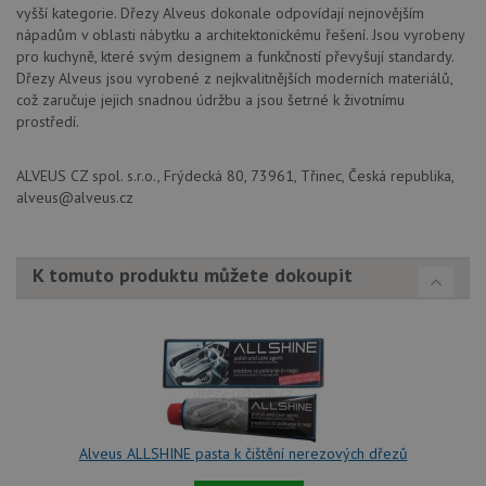
stránku na webu
vyšší kategorie. Dřezy Alveus dokonale odpovídají nejnovějším
a slouží k
__Secure-YNID
.youtube.com
6 měsíců
nápadům v oblasti nábytku a architektonickému řešení. Jsou vyrobeny
výpočtu údajů o
návštěvnících,
pro kuchyně, které svým designem a funkčností převyšují standardy.
IDE
1 rok
Te
Google LLC
relacích a
co
.doubleclick.net
Dřezy Alveus jsou vyrobené z nejkvalitnějších moderních materiálů,
kampaních pro
na
analytické
což zaručuje jejich snadnou údržbu a jsou šetrné k životnímu
sp
přehledy webů.
Dou
prostředí.
pr
_ga_9T91YFLEPX
.drezy-
1 rok
Tento soubor
in
baterie.cz
1
cookie používá
tom
měsíc
Google Analytics
ALVEUS CZ spol. s.r.o., Frýdecká 80, 73961, Třinec, Česká republika,
ko
k zachování
uži
alveus@alveus.cz
stavu relace.
we
a j
rek
ko
uži
K tomuto produktu můžete dokoupit
vid
ná
uv
we
sid
.seznam.cz
4 týdny 2
Tot
dny
bě
so
ale
nal
so
Alveus ALLSHINE pasta k čištění nerezových dřezů
rel
pr
pou