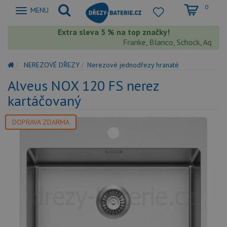
0
Zobrazit
MENU
nabidku
Extra sleva 5 % na top značky!
Franke, Blanco, Schock, Aquaston
NEREZOVÉ DŘEZY
Nerezové jednodřezy hranaté
Alveus NOX 120 FS nerez
kartáčovaný
DOPRAVA ZDARMA