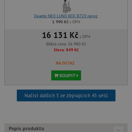
naleze
soubor
relace
pravd
Deante NEO LUNO BOC B720 nerez
použit
správu
1 990
Kč
s DPH
relace.
16 131 Kč
CookieScriptConsent
5 měsíců
Tento 
CookieScript
s DPH
4 týdny
cookie
www.drezy-
služba
baterie.cz
Běžná cena:
16 980
Kč
Script
Sleva:
849
Kč
zapam
předvo
souhla
NA DOTAZ
soubor
návště
nutné,
KOUPIT
banner
Cookie
Script
fungov
správn
Načíst dalších 5 ze zbývajících 45 setů
AUTORIZACE
www.drezy-
Zavřením
baterie.cz
prohlížeče
Popis produktu