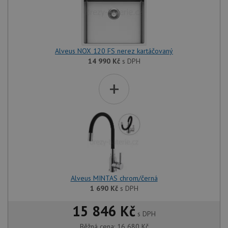
Alveus NOX 120 FS nerez kartáčovaný
14 990
Kč
s DPH
+
Alveus MINTAS chrom/černá
1 690
Kč
s DPH
15 846 Kč
s DPH
Běžná cena:
16 680
Kč