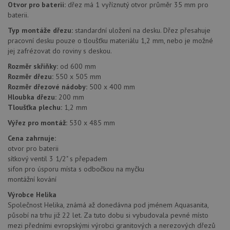
Otvor pro baterii:
dřez má 1 vyříznutý otvor průměr 35 mm pro
používá k
náv
rozlišení
rů
baterii.
jedinečných
zá
uživatelů
oc
Typ montáže dřezu:
standardní uložení na desku. Dřez přesahuje
přiřazením
os
pracovní desku pouze o tloušťku materiálu 1,2 mm, nebo je možné
náhodně
a 
vygenerovaného
kte
jej zafrézovat do roviny s deskou.
čísla jako
jej
identifikátoru
pre
Rozměr skříňky:
od 600 mm
klienta. Je
bu
Rozměr dřezu:
550 x 505 mm
součástí
bu
každého
sez
Rozměr dřezové nádoby:
500 x 400 mm
požadavku na
re
Hloubka dřezu:
200 mm
stránku na webu
a slouží k
Tloušťka plechu:
1,2 mm
__Secure-YNID
.youtube.com
6 měsíců
výpočtu údajů o
návštěvnících,
Výřez pro montáž:
530 x 485 mm
IDE
1 rok
Te
Google LLC
relacích a
co
.doubleclick.net
kampaních pro
na
Cena zahrnuje:
analytické
sp
otvor pro baterii
přehledy webů.
Dou
sítkový ventil 3 1/2" s přepadem
pr
_ga_9T91YFLEPX
.drezy-
1 rok
Tento soubor
in
sifon pro úsporu místa s odbočkou na myčku
baterie.cz
1
cookie používá
tom
měsíc
Google Analytics
montážní kování
ko
k zachování
uži
stavu relace.
Výrobce Helika
we
a j
Společnost Helika, známá až donedávna pod jménem Aquasanita,
rek
působí na trhu již 22 let. Za tuto dobu si vybudovala pevné místo
ko
uži
mezi předními evropskými výrobci granitových a nerezových dřezů