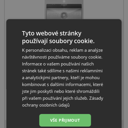
Tyto webové stránky
Helika LUNA LUN100N nerez kartáčovaný
používají soubory cookie.
5 490
Kč
s DPH
K personalizaci obsahu, reklam a analýze
+
návštěvnosti používáme soubory cookie.
Informace o vašem používání našich
stránek také sdílíme s našimi reklamními
a analytickými partnery, kteří je mohou
kombinovat s dalšími informacemi, které
jste jim poskytli nebo které shromáždili
při vašem používání jejich služeb.
Zásady
ochrany osobních údajů
Deante LIMA BBM F62M nerez
1 990
Kč
s DPH
VŠE PŘIJMOUT
7 106 Kč
s DPH