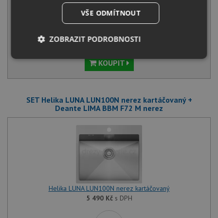
Běžná cena:
7 480
Kč
VŠE ODMÍTNOUT
Sleva:
374
Kč
ZOBRAZIT PODROBNOSTI
IHNED K ODESLÁNÍ
Nezbytně
Výkonové
Soubory
KOUPIT
nutné
soubory
cílení
soubory
SET Helika LUNA LUN100N nerez kartáčovaný +
Deante LIMA BBM F72 M nerez
Funkční soubory
Nezařazené
soubory
Helika LUNA LUN100N nerez kartáčovaný
Nezbytně nutné soubory
Výkonové soubory
5 490
Kč
s DPH
Soubory cílení
Funkční soubory
Nezařazené soubory