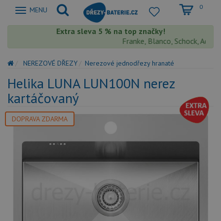
0
Zobrazit
MENU
nabidku
Extra sleva 5 % na top značky!
Franke, Blanco, Schock, Aquasto
NEREZOVÉ DŘEZY
Nerezové jednodřezy hranaté
Helika LUNA LUN100N nerez
kartáčovaný
DOPRAVA ZDARMA