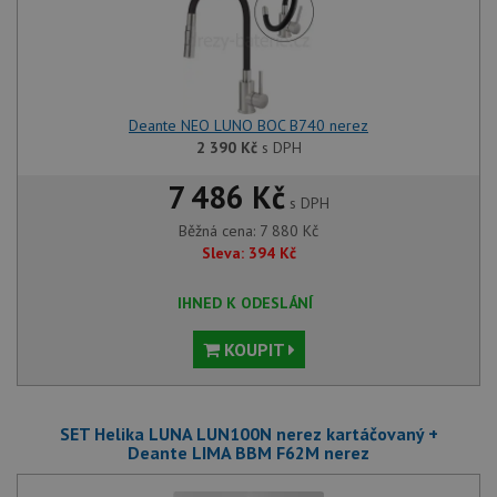
Deante NEO LUNO BOC B740 nerez
2 390
Kč
s DPH
7 486 Kč
s DPH
Běžná cena:
7 880
Kč
Sleva:
394
Kč
IHNED K ODESLÁNÍ
KOUPIT
SET Helika LUNA LUN100N nerez kartáčovaný +
Deante LIMA BBM F62M nerez