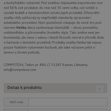
vid
a kuchyňského vybavení. Pod značkou Aquasanita exportovala více
ná
uv
než 80 % své produkce do více než 30 zemí světa, což svědčí o
we
vysoké kvalitě a mezinárodním uznání jejich produktů. Dřezy této
značky vždy splňovaly ty nejpřísnější standardy zpracování i
sid
.seznam.cz
4 týdny 2
Tot
dny
bě
estetického provedení. Nyní společnost vstupuje do nové éry pod
so
názvem
Helika
, který symbolizuje hlemýždě – obraz pomalého,
ale
nal
uvědomělého a přirozeného životního stylu. Tato změna není jen
so
kosmetická, ale nese s sebou i hlubší filozofii: návrat k přírodě, klidu
rel
pr
a harmonii v domácím prostředí. Produkty značky Helika tak nejsou
pou
pouze funkčním vybavením kuchyně, ale také výrazem péče o
spr
domov a životní pohodu.
rel
test_cookie
15 minut
Te
Google LLC
co
.doubleclick.net
COMPOTEXA, Taikos pr. 88A, LT-51183 Kaunas, Lithuania,
na
info@compotexa.com
sp
Do
(kt
sp
Goo
Dotaz k produktu
zji
pro
ná
we
po
Váš E-mail
so