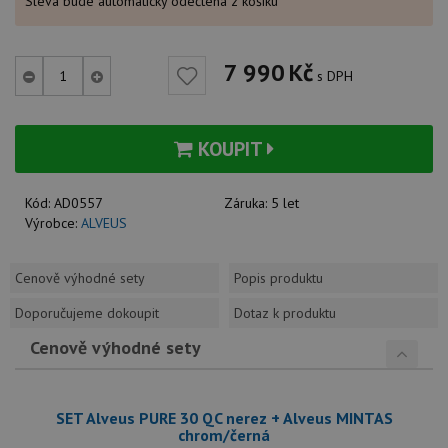
Sleva bude automaticky odečtena z košíku
7 990
Kč
s DPH
KOUPIT
Kód:
AD0557
Záruka:
5 let
Výrobce:
ALVEUS
Cenově výhodné sety
Popis produktu
Doporučujeme dokoupit
Dotaz k produktu
Cenově výhodné sety
SET Alveus PURE 30 QC nerez + Alveus MINTAS
chrom/černá