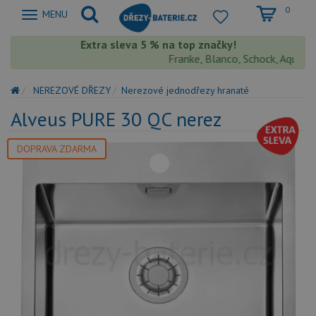
0
Zobrazit
MENU
nabidku
Extra sleva 5 % na top značky!
Franke, Blanco, Schock, Aquastone
NEREZOVÉ DŘEZY
Nerezové jednodřezy hranaté
Alveus PURE 30 QC nerez
DOPRAVA ZDARMA