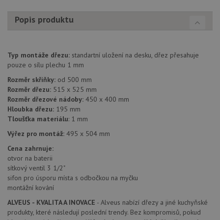
Popis produktu
Poskytovatel
Název
Vyprší
Popis
/
Doména
Typ montáže dřezu:
standartní uložení na desku, dřez přesahuje
Poskytovatel
/
Název
Vyprší
Po
pouze o sílu plechu 1 mm
_ga
1 rok
Tento název
Google LLC
Doména
1
souboru cookie
.drezy-
Rozměr skříňky:
od 500 mm
měsíc
je spojen s
baterie.cz
VISITOR_PRIVACY_METADATA
6 měsíců
Te
YouTube
Google
Rozměr dřezu:
515 x 525 mm
coo
.youtube.com
Universal
uk
Rozměr dřezové nádoby:
450 x 400 mm
Analytics - což je
so
významná
Hloubka dřezu:
195 mm
uži
aktualizace
vo
Tloušťka materiálu
: 1 mm
běžněji
pro
používané
int
Výřez pro montáž:
495 x 504 mm
analytické
we
služby Google.
Za
Cena zahrnuje:
Tento soubor
úd
cookie se
otvor na baterii
so
používá k
náv
sítkový ventil 3 1/2"
rozlišení
rů
jedinečných
sifon pro úsporu místa s odbočkou na myčku
zá
uživatelů
oc
montážní kování
přiřazením
os
náhodně
a 
ALVEUS - KVALITA A INOVACE
- Alveus nabízí dřezy a jiné kuchyňské
vygenerovaného
kte
čísla jako
produkty, které následují poslední trendy. Bez kompromisů, pokud
jej
identifikátoru
pre