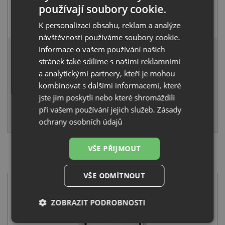
používají soubory cookie.
Alveus RIVIERA X chrom
K personalizaci obsahu, reklam a analýze
1 030
Kč
s DPH
návštěvnosti používáme soubory cookie.
8 569 Kč
Informace o vašem používání našich
s DPH
stránek také sdílíme s našimi reklamními
Běžná cena:
9 020
Kč
a analytickými partnery, kteří je mohou
Sleva:
451
Kč
kombinovat s dalšími informacemi, které
SKLADEM
jste jim poskytli nebo které shromáždili
při vašem používání jejich služeb.
Zásady
KOUPIT
ochrany osobních údajů
VŠE PŘIJMOUT
SET Alveus PURE 30 QC nerez + Deante TUBO BUT
060M chrom
VŠE ODMÍTNOUT
ZOBRAZIT PODROBNOSTI
Nezbytně
Výkonové
Soubory