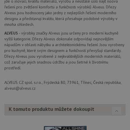
jde o inovaci, kvalitu materiálů, výrobu a neustálé úsilí najít noová
klienta. Je
bu
řešení pro zvětšení komfortu a funkčnosti výrobků Alveus. Dřezy
součástí
bu
každého
sez
Alveus jsou hodnoceny jako jedny z nejlepších řešení moderního
požadavku na
re
designu a představují kvalitu, která přesahuje podobné výrobky v
stránku na webu
a slouží k
mnoha ohledech.
__Secure-YNID
.youtube.com
6 měsíců
výpočtu údajů o
návštěvnících,
ALVEUS
- výrobky značky Alveus jsou určeny pro moderní kuchyně
IDE
1 rok
Te
Google LLC
relacích a
co
.doubleclick.net
vyšší kategorie. Dřezy Alveus dokonale odpovídají nejnovějším
kampaních pro
na
analytické
nápadům v oblasti nábytku a architektonickému řešení. Jsou vyrobeny
sp
přehledy webů.
Dou
pro kuchyně, které svým designem a funkčností převyšují standardy.
pr
_ga_9T91YFLEPX
.drezy-
1 rok
Tento soubor
Dřezy Alveus jsou vyrobené z nejkvalitnějších moderních materiálů,
in
baterie.cz
1
cookie používá
tom
což zaručuje jejich snadnou údržbu a jsou šetrné k životnímu
měsíc
Google Analytics
ko
prostředí.
k zachování
uži
stavu relace.
we
a j
rek
ALVEUS CZ spol. s.r.o., Frýdecká 80, 73961, Třinec, Česká republika,
ko
alveus@alveus.cz
uži
vid
ná
uv
we
K tomuto produktu můžete dokoupit
sid
.seznam.cz
4 týdny 2
Tot
dny
bě
so
ale