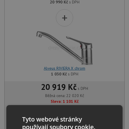
20 990
Kč
s DPH
+
Alveus RIVIERA X chrom
1 030
Kč
s DPH
20 919 Kč
s DPH
Běžná cena:
22 020
Kč
Sleva:
1 101
Kč
NA DOTAZ
Tyto webové stránky
používají soubory cookie.
KOUPIT