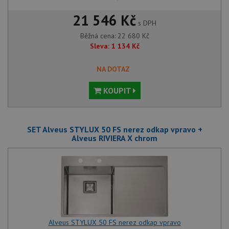
21 546 Kč
s DPH
Běžná cena:
22 680
Kč
Sleva:
1 134
Kč
NA DOTAZ
KOUPIT
SET Alveus STYLUX 50 FS nerez odkap vpravo +
Alveus RIVIERA X chrom
Alveus STYLUX 50 FS nerez odkap vpravo