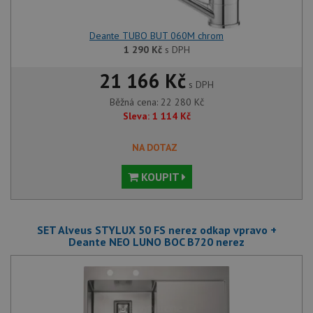
soubory
Deante TUBO BUT 060M chrom
1 290
Kč
s DPH
Funkční soubory
Nezařazené
soubory
21 166 Kč
s DPH
Běžná cena:
22 280
Kč
Sleva:
1 114
Kč
NA DOTAZ
Nezbytně nutné soubory
Výkonové soubory
KOUPIT
Soubory cílení
Funkční soubory
Nezařazené soubory
SET Alveus STYLUX 50 FS nerez odkap vpravo +
Nezbytně nutné soubory cookie umožňují základní
Deante NEO LUNO BOC B720 nerez
funkce webových stránek, jako je přihlášení
uživatele a správa účtu. Webové stránky nelze bez
nezbytně nutných souborů cookie správně používat.
Poskytovatel
/
Název
Vyprší
Popis
Doména