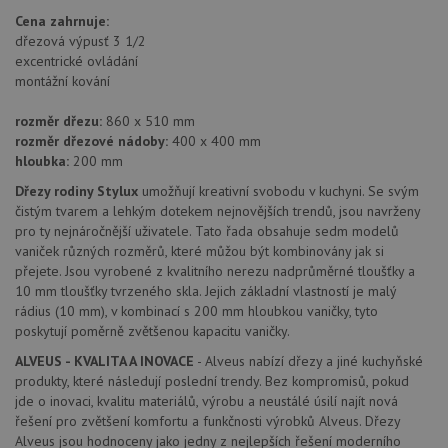
Cena zahrnuje:
dřezová výpusť 3 1/2
excentrické ovládání
Poskytovatel
Název
Vyprší
Popis
montážní kování
/
Doména
Poskytovatel
/
Název
Vyprší
Po
_ga
1 rok
Tento název
Google LLC
Doména
rozměr dřezu:
860 x 510 mm
1
souboru cookie
.drezy-
měsíc
je spojen s
baterie.cz
rozměr dřezové nádoby:
400 x 400 mm
VISITOR_PRIVACY_METADATA
6 měsíců
Te
YouTube
Google
coo
.youtube.com
hloubka:
200 mm
Universal
uk
Analytics - což je
so
Dřezy rodiny Stylux
umožňují kreativní svobodu v kuchyni. Se svým
významná
uži
aktualizace
čistým tvarem a lehkým dotekem nejnovějších trendů, jsou navrženy
vo
běžněji
pro
pro ty nejnáročnější uživatele. Tato řada obsahuje sedm modelů
používané
int
vaniček různých rozměrů, které můžou být kombinovány jak si
analytické
we
služby Google.
Za
přejete. Jsou vyrobené z kvalitního nerezu nadprůměrné tloušťky a
Tento soubor
úd
10 mm tloušťky tvrzeného skla. Jejich základní vlastností je malý
cookie se
so
používá k
rádius (10 mm), v kombinací s 200 mm hloubkou vaničky, tyto
náv
rozlišení
rů
poskytují poměrně zvětšenou kapacitu vaničky.
jedinečných
zá
uživatelů
oc
ALVEUS - KVALITA A INOVACE
- Alveus nabízí dřezy a jiné kuchyňské
přiřazením
os
náhodně
produkty, které následují poslední trendy. Bez kompromisů, pokud
a 
vygenerovaného
kte
jde o inovaci, kvalitu materiálů, výrobu a neustálé úsilí najít nová
čísla jako
jej
identifikátoru
řešení pro zvětšení komfortu a funkčnosti výrobků Alveus. Dřezy
pre
klienta. Je
bu
Alveus jsou hodnoceny jako jedny z nejlepších řešení moderního
součástí