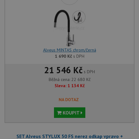
Alveus MINTAS chrom/černá
1 690
Kč
s DPH
21 546 Kč
s DPH
Běžná cena:
22 680
Kč
Sleva:
1 134
Kč
NA DOTAZ
KOUPIT
SET Alveus STYLUX 50 FS nerez odkap vpravo +