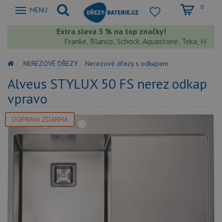
0
Zobrazit
MENU
nabidku
Extra sleva 5 % na top značky!
Franke, Blanco, Schock, Aquastone, Teka, Helika, 
NEREZOVÉ DŘEZY
Nerezové dřezy s odkapem
Alveus STYLUX 50 FS nerez odkap
vpravo
DOPRAVA ZDARMA