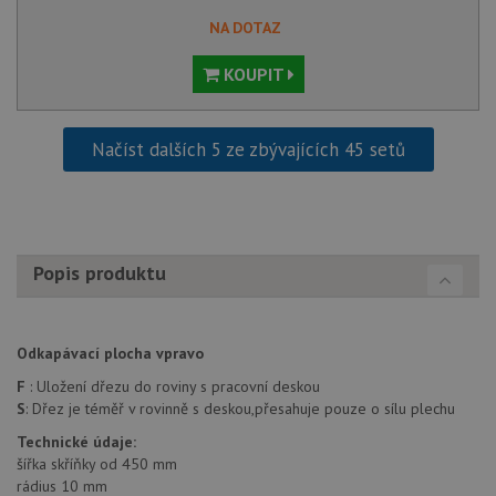
soubor
ale po
NA DOTAZ
naleze
soubor
KOUPIT
relace
pravd
použit
správu
relace.
Načíst dalších 5 ze zbývajících 45 setů
CookieScriptConsent
5 měsíců
Tento 
CookieScript
4 týdny
cookie
www.drezy-
služba
baterie.cz
Script
zapam
předvo
souhla
Popis produktu
soubor
návště
nutné,
banner
Cookie
Odkapávací plocha vpravo
Script
fungov
správn
F
: Uložení dřezu do roviny s pracovní deskou
S
: Dřez je téměř v rovinně s deskou,přesahuje pouze o sílu plechu
AUTORIZACE
www.drezy-
Zavřením
baterie.cz
prohlížeče
Technické údaje:
šířka skříňky od 450 mm
rádius 10 mm