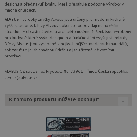
bu
designu a představují kvalitu, která přesahuje podobné výrobky v
každého
sez
požadavku na
re
mnoha ohledech.
stránku na webu
a slouží k
__Secure-YNID
.youtube.com
6 měsíců
ALVEUS
- výrobky značky Alveus jsou určeny pro moderní kuchyně
výpočtu údajů o
vyšší kategorie. Dřezy Alveus dokonale odpovídají nejnovějším
návštěvnících,
IDE
1 rok
Te
Google LLC
relacích a
nápadům v oblasti nábytku a architektonickému řešení. Jsou vyrobeny
co
.doubleclick.net
kampaních pro
na
pro kuchyně, které svým designem a funkčností převyšují standardy.
analytické
sp
přehledy webů.
Dřezy Alveus jsou vyrobené z nejkvalitnějších moderních materiálů,
Dou
pr
což zaručuje jejich snadnou údržbu a jsou šetrné k životnímu
_ga_9T91YFLEPX
.drezy-
1 rok
Tento soubor
in
baterie.cz
1
cookie používá
prostředí.
tom
měsíc
Google Analytics
ko
k zachování
uži
stavu relace.
we
ALVEUS CZ spol. s.r.o., Frýdecká 80, 73961, Třinec, Česká republika,
a j
alveus@alveus.cz
rek
ko
uži
vid
ná
K tomuto produktu můžete dokoupit
uv
we
sid
.seznam.cz
4 týdny 2
Tot
dny
bě
so
ale
nal
so