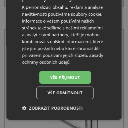
K personalizaci obsahu, reklam a analýze
návštěvnosti používáme soubory cookie.
SET Alveus STYLUX 50 FS nerez odkap vpravo +
Informace o vašem používání našich
Deante TUBO BUT 060M chrom
stránek také sdílíme s našimi reklamními
a analytickými partnery, kteří je mohou
kombinovat s dalšími informacemi, které
jste jim poskytli nebo které shromáždili
při vašem používání jejich služeb.
Zásady
ochrany osobních údajů
Alveus STYLUX 50 FS nerez odkap vpravo
20 990
Kč
s DPH
VŠE PŘIJMOUT
+
VŠE ODMÍTNOUT
ZOBRAZIT PODROBNOSTI
Nezbytně
Výkonové
Soubory
nutné
soubory
cílení