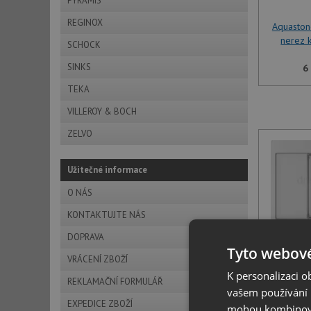
PYRAMIS
REGINOX
Aquasto
nerez 
SCHOCK
SINKS
6
TEKA
VILLEROY & BOCH
ZELVO
Užitečné informace
O NÁS
KONTAKTUJTE NÁS
DOPRAVA
Tyto webové
Aquasto
VRÁCENÍ ZBOŽÍ
nerez 
K personalizaci 
REKLAMAČNÍ FORMULÁŘ
vašem používání n
6
EXPEDICE ZBOŽÍ
mohou kombinovat