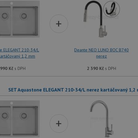
+
ne ELEGANT 210-34/L
Deante NEO LUNO BOC B740
kartáčovaný 1,2 mm
nerez
 990
Kč
s DPH
2 390
Kč
s DPH
SET Aquastone ELEGANT 210-34/L nerez kartáčovaný 1,2
+