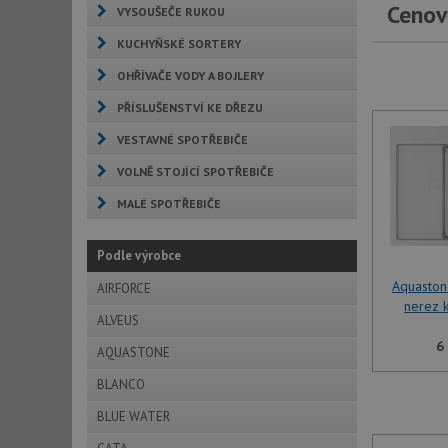
Cenov
VYSOUŠEČE RUKOU
KUCHYŇSKÉ SORTERY
OHŘÍVAČE VODY A BOJLERY
PŘÍSLUŠENSTVÍ KE DŘEZU
VESTAVNÉ SPOTŘEBIČE
VOLNĚ STOJÍCÍ SPOTŘEBIČE
MALÉ SPOTŘEBIČE
Podle výrobce
Aquasto
AIRFORCE
nerez 
ALVEUS
6
AQUASTONE
BLANCO
BLUE WATER