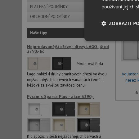
používání jejich 
PLATEBNÍ PODMÍNKY
OBCHODNÍ PODMÍNKY
ZOBRAZIT P
Naše tipy
Nezbytně nutn
Nejprodávanější dřezy - dřezy LAGO již od
soubory
2790,- kč
Modelová řada
Aquasto
Lago nabízí 4 druhy granitových dřezů ve dvou
nejžádanějších barevných variantách černé a
nerez 
béžové za skvělou zaváděcí cenu.
Nezbytně nutn
6
Pyramis Sparta Plus - akce 3390,-
Nezbytně nutné soubo
stránky nelze bez ne
Název
udid
K dispozici v šesti nejžádanějších barvách a