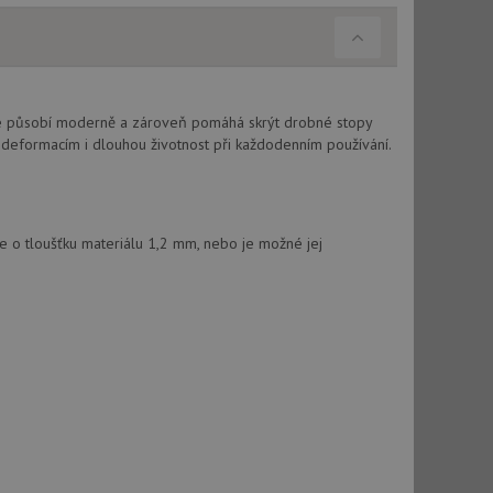
použití CORS po
 cookie lepivosti
ch na trvání s
le pokud je nalezen
eré působí moderně a zároveň pomáhá skrýt drobné stopy
bně použit jako pro
ti deformacím i dlouhou životnost při každodenním používání.
cript.com k
y cookie
okie-Script.com
e o tloušťku materiálu 1,2 mm, nebo je možné jej
tics - což je
oogle. Tento soubor
uhlasu uživatele a
ím náhodně
ebem. Zaznamenává
í každého požadavku
zásadami ochrany
relacích a
 že jejich
respektovány.