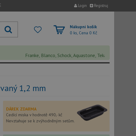
E
Login
Registruj
Nákupní košík
0 ks, Cena
0 Kč
Franke, Blanco, Schock, Aquastone, Teka, Helika, Deante, Sin
ovaný 1,2 mm
DÁREK ZDARMA
Cedící miska v hodnotě 490,- kč
Nevztahuje se k zvýhodněným setům.