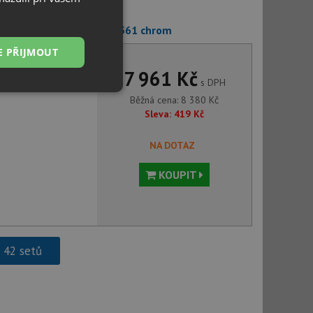
,2 mm + Aquastone AQ 4561 chrom
E PŘIJMOUT
7 961 Kč
s DPH
Nezařazené
Běžná cena:
8 380
Kč
soubory
Sleva:
419
Kč
NA DOTAZ
KOUPIT
řazené soubory
 správa účtu. Webové
h 42 setů
ci zařízení, která
používání a zlepšila