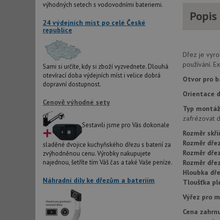
výhodných setech s vodovodními bateriemi.
Popis
AWSALBCORS
24 výdejních míst po celé České
republice
sid
Dřez je vyr
používání. E
Sami si určíte, kdy si zboží vyzvednete. Dlouhá
otevírací doba výdejních míst i velice dobrá
CookieScriptConse
Otvor pro b
dopravní dostupnost.
Orientace d
Cenově výhodné sety
Typ montáž
AUTORIZACE
zafrézovat d
Sestavili jsme pro Vás dokonale
Rozměr skří
Rozměr dřez
sladěné dvojice kuchyňského dřezu s baterií za
Rozměr dře
zvýhodněnou cenu. Výrobky nakupujete
Název
Rozměr dře
najednou, šetříte tím Váš čas a také Vaše peníze.
Název
Hloubka dře
_ga
Náhradní díly ke dřezům a bateriím
Tloušťka pl
VISITOR_PRIVACY_
Výřez pro 
Cena zahrnu