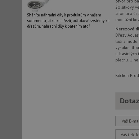
otvor pro bat
_ga_9T91YFLEPX
__Secure-YNID
2x sítkový v
sifon pro ús
IDE
Sháníte náhradní díly k produktům v našem
montážní kov
sortimentu, sítka ke dřezů, odtokové systémy ke
dřezům, náhradní díly k bateriím atd?
Nerezové d
Dřezy Aquast
sid
ladí s moder
vysokou tlou
u klasických
test_cookie
plechu. U ne
YSC
Kitchen Prod
_gcl_au
Dotaz
__Secure-ROLLOU
VISITOR_INFO1_LIV
Váš E-mai
Váš telef