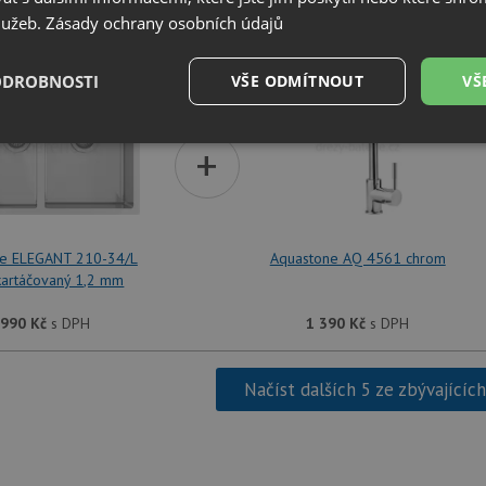
služeb.
Zásady ochrany osobních údajů
SET Aquastone ELEGANT 210-34/L nerez kartáčovaný 1
ODROBNOSTI
VŠE ODMÍTNOUT
VŠ
é
Výkonové
Soubory cílení
+
Funkční soubory
soubory
ne ELEGANT 210-34/L
Aquastone AQ 4561 chrom
kartáčovaný 1,2 mm
é soubory
Výkonové soubory
Soubory cílení
Funkční soubory
Neza
 990
Kč
s DPH
1 390
Kč
s DPH
ry cookie umožňují základní funkce webových stránek, jako je přihlášení uživatele a
zbytně nutných souborů cookie správně používat.
Načíst dalších 5 ze zbývajícíc
Poskytovatel
/
Vyprší
Popis
Doména
.drezy-baterie.cz
4 týdny 2
Tento cookie se používá k jedinečné identifika
dny
mají přístup k webové stránce, aby sledovala 
uživatelskou zkušenost.