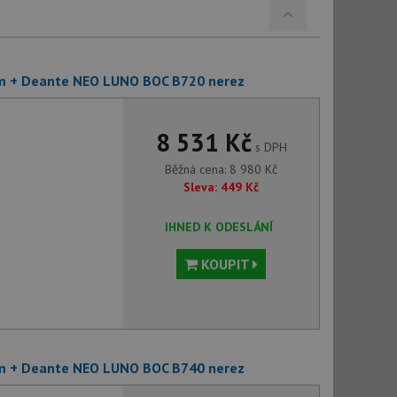
m + Deante NEO LUNO BOC B720 nerez
8 531 Kč
s DPH
Běžná cena:
8 980
Kč
Sleva:
449
Kč
IHNED K ODESLÁNÍ
KOUPIT
m + Deante NEO LUNO BOC B740 nerez