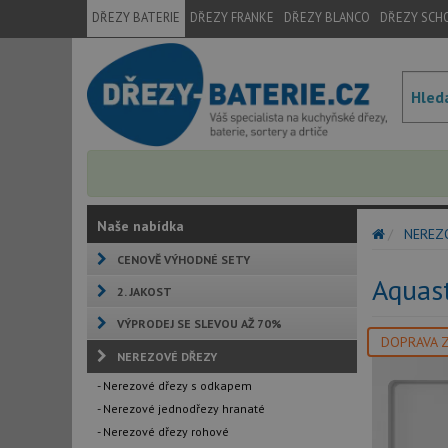
DŘEZY BATERIE
DŘEZY FRANKE
DŘEZY BLANCO
DŘEZY SCH
Naše nabídka
NEREZ
CENOVĚ VÝHODNÉ SETY
Aquas
2. JAKOST
VÝPRODEJ SE SLEVOU AŽ 70%
DOPRAVA 
NEREZOVÉ DŘEZY
- Nerezové dřezy s odkapem
- Nerezové jednodřezy hranaté
- Nerezové dřezy rohové