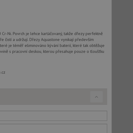
vu relace.
t Doubleclick a
vatel používá
ou koncový uživatel
ebu.
Cr-Ni. Povrch je lehce kartáčovaný, takže dřezy perfektně
, ale pokud je
e pravděpodobně
 čistí a udržují. Dřezy Aquastone vynikají především
teré je téměř eliminováno kývání baterií, které tak obtěžuje
vině s pracovní deskou, kterou přesahuje pouze o tloušťku
t DoubleClick
stila, zda prohlížeč
okie.
ke sledování
.cz
t Doubleclick a
vatel používá
ou koncový uživatel
ebu.
e sledování
be vložená do
webu používá novou