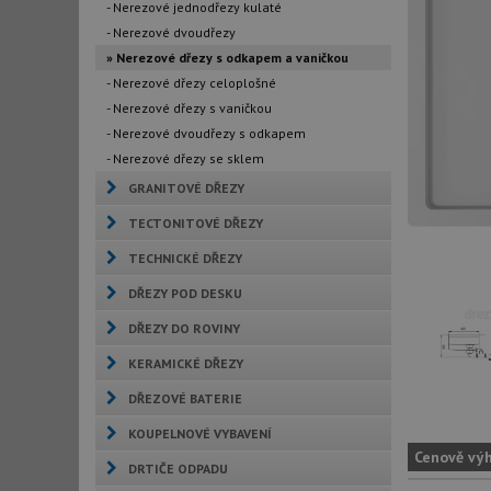
- Nerezové jednodřezy kulaté
- Nerezové dvoudřezy
» Nerezové dřezy s odkapem a vaničkou
- Nerezové dřezy celoplošné
- Nerezové dřezy s vaničkou
- Nerezové dvoudřezy s odkapem
- Nerezové dřezy se sklem
GRANITOVÉ DŘEZY
TECTONITOVÉ DŘEZY
TECHNICKÉ DŘEZY
DŘEZY POD DESKU
DŘEZY DO ROVINY
KERAMICKÉ DŘEZY
DŘEZOVÉ BATERIE
KOUPELNOVÉ VYBAVENÍ
Cenově vý
DRTIČE ODPADU