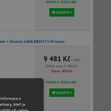
IHNED K ODESLÁNÍ
KOUPIT
 mm + Deante LIMA BBM F72 M nerez
9 481 Kč
s DPH
Běžná cena:
9 980
Kč
Sleva:
499
Kč
IHNED K ODESLÁNÍ
KOUPIT
 Informace o
tnery, kteří je
máždili při vašem