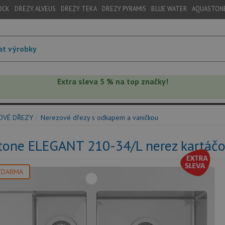
OCK
DŘEZY ALVEUS
DŘEZY TEKA
DŘEZY PYRAMIS
BLUE WATER
AQUASTON
Extra sleva 5 % na top značky!
OVÉ DŘEZY
Nerezové dřezy s odkapem a vaničkou
tone ELEGANT 210-34/L nerez kartáč
ZDARMA