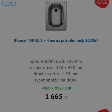
soubory
V SETU
Nezbytně nutné soubory
Výkonové soubory
Blanco TOP EE 3 x 4 nerez přírodní lesk 501067
Soubory cílení
Funkční soubory
Nezařazené soubory
Nezbytně nutné soubory cookie umožňují základní
spodní skříňka od: 300 mm
funkce webových stránek, jako je přihlášení
rozměr dřezu: 330 x 470 mm
uživatele a správa účtu. Webové stránky nelze bez
nezbytně nutných souborů cookie správně používat.
hloubka dřezu: 150 mm
Poskytovatel
/
typ montáže: na desku
Název
Vyprší
Popis
Doména
IHNED K ODESLÁNÍ
udid
.drezy-baterie.cz
4 týdny 2
Tento 
dny
použív
1 665
jedine
Kč
identif
zařízen
mají př
webové