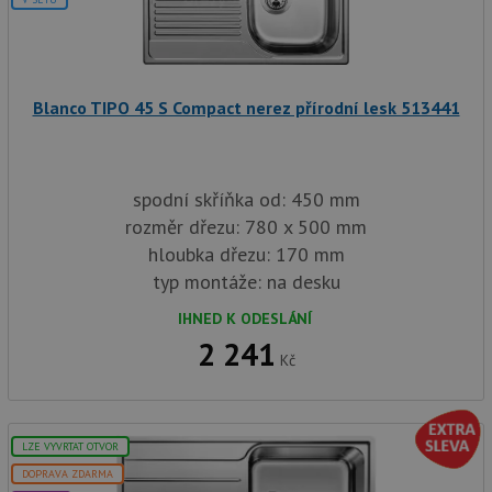
Blanco TIPO 45 S Compact nerez přírodní lesk 513441
spodní skříňka od: 450 mm
rozměr dřezu: 780 x 500 mm
hloubka dřezu: 170 mm
typ montáže: na desku
IHNED K ODESLÁNÍ
2 241
Kč
LZE VYVRTAT OTVOR
DOPRAVA ZDARMA