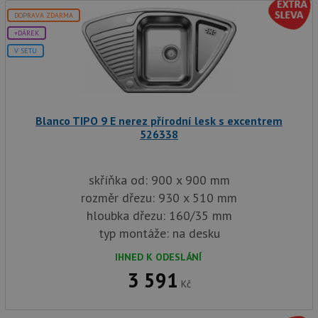
aby sl
použív
DOPRAVA ZDARMA
zlepšil
+DÁREK
uživat
zkušen
V SETU
AWSALBCORS
1 týden
Pro po
Amazon.com Inc.
podpo
widget-
lepivos
mediator.zopim.com
případ
CORS 
aktuali
Blanco TIPO 9 E nerez přírodní lesk s excentrem
Chrom
526338
vytvář
zásadách ochrany soukromí společnosti Google
soubor
lepivos
každou
funkcí 
skříňka od: 900 x 900 mm
založe
trvání
rozměr dřezu: 930 x 510 mm
AWSA
hloubka dřezu: 160/35 mm
(ALB).
typ montáže: na desku
sid
.drezy-baterie.cz
4 týdny 2
Toto j
dny
běžný 
soubor
IHNED K ODESLÁNÍ
ale po
3 591
naleze
Kč
soubor
relace
pravd
použit