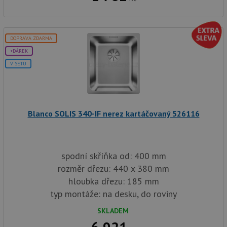
DOPRAVA ZDARMA
+DÁREK
V SETU
Blanco SOLIS 340-IF nerez kartáčovaný 526116
spodní skříňka od: 400 mm
rozměr dřezu: 440 x 380 mm
hloubka dřezu: 185 mm
typ montáže: na desku, do roviny
SKLADEM