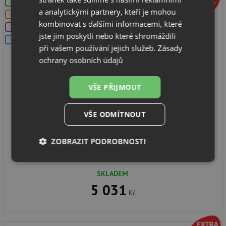
LZE VYVRTAT OTVOR
a analytickými partnery, kteří je mohou
DOPRAVA ZDARMA
kombinovat s dalšími informacemi, které
+DÁREK
jste jim poskytli nebo které shromáždili
V SETU
při vašem používání jejich služeb.
Zásady
ochrany osobních údajů
Blanco LEMIS 45 S-IF nerez kartáčovaný 523030
VŠE PŘIJMOUT
VŠE ODMÍTNOUT
spodní skříňka od: 450 mm
rozměr dřezu: 860 x 500 mm
ZOBRAZIT PODROBNOSTI
hloubka dřezu: 205 mm
montáž: na desku, do roviny
Nezbytně
Výkonové
Soubory
nutné
soubory
cílení
SKLADEM
soubory
5 031
Kč
Funkční soubory
Nezařazené