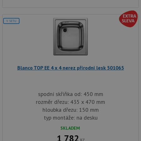
we
a j
rek
ko
uži
V SETU
vid
ná
uv
we
__Secure-ROLLOUT_TOKEN
.youtube.com
6 měsíců
VISITOR_INFO1_LIVE
6 měsíců
Te
Google LLC
co
.youtube.com
na
Blanco TOP EE 4 x 4 nerez přírodní lesk 501065
Yo
sl
uži
př
vi
vl
spodní skříňka od: 450 mm
we
tak
rozměr dřezu: 435 x 470 mm
ná
hloubka dřezu: 150 mm
we
no
typ montáže: na desku
sta
roz
Yo
SKLADEM
1 782
Kč