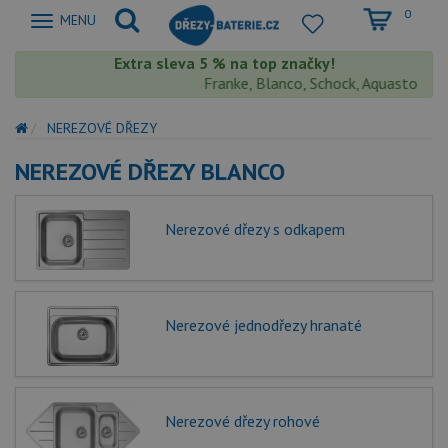
0
Zobrazit
MENU
nabidku
Extra sleva 5 % na top značky!
Franke, Blanco, Schock, Aquastone, Teka
NEREZOVÉ DŘEZY
NEREZOVÉ DŘEZY BLANCO
Nerezové dřezy s odkapem
Nerezové jednodřezy hranaté
Nerezové dřezy rohové