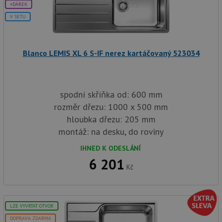
+DÁREK
V SETU
Blanco LEMIS XL 6 S-IF nerez kartáčovaný 523034
spodní skříňka od: 600 mm
rozměr dřezu: 1000 x 500 mm
hloubka dřezu: 205 mm
montáž: na desku, do roviny
IHNED K ODESLÁNÍ
6 201
Kč
LZE VYVRTAT OTVOR
DOPRAVA ZDARMA