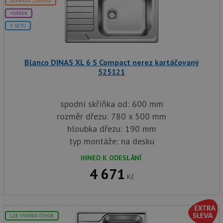
DOPRAVA ZDARMA
+DÁREK
V SETU
Blanco DINAS XL 6 S Compact nerez kartáčovaný
525121
spodní skříňka od: 600 mm
rozměr dřezu: 780 x 500 mm
hloubka dřezu: 190 mm
typ montáže: na desku
IHNED K ODESLÁNÍ
4 671
Kč
LZE VYVRTAT OTVOR