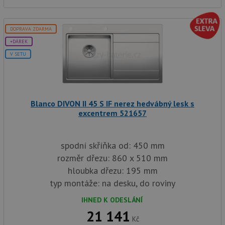
co
.doubleclick.net
na
sp
Do
DOPRAVA ZDARMA
(kt
sp
+DÁREK
Goo
zji
V SETU
pro
ná
we
po
so
YSC
Zavřením
Te
Blanco DIVON II 45 S IF nerez hedvábný lesk s
Google LLC
prohlížeče
co
.youtube.com
excentrem 521657
na
Yo
sl
zo
spodní skříňka od: 450 mm
vlo
rozměr dřezu: 860 x 510 mm
_gcl_au
3 měsíce
Te
Google LLC
co
.drezy-
hloubka dřezu: 195 mm
na
baterie.cz
sp
typ montáže: na desku, do roviny
Dou
pr
IHNED K ODESLÁNÍ
in
tom
21 141
ko
Kč
uži