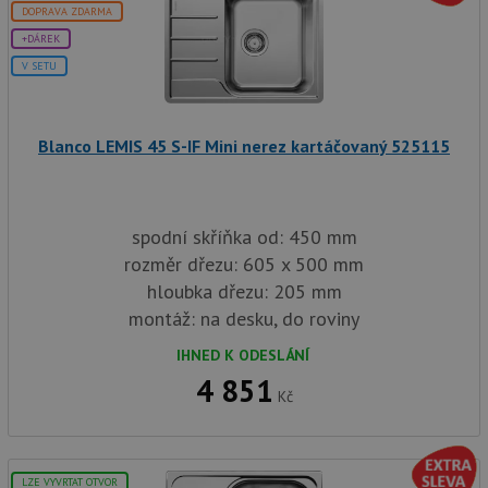
DOPRAVA ZDARMA
+DÁREK
V SETU
Blanco LEMIS 45 S-IF Mini nerez kartáčovaný 525115
spodní skříňka od: 450 mm
rozměr dřezu: 605 x 500 mm
hloubka dřezu: 205 mm
montáž: na desku, do roviny
IHNED K ODESLÁNÍ
4 851
Kč
LZE VYVRTAT OTVOR