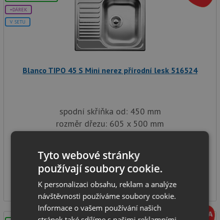
+DÁREK
V SETU
Blanco TIPO 45 S Mini nerez přírodní lesk 516524
spodní skříňka od: 450 mm
rozměr dřezu: 605 x 500 mm
hloubka dřezu: 160 mm
typ montáže: na desku
Tyto webové stránky
SKLADEM
používají soubory cookie.
2 061
Kč
K personalizaci obsahu, reklam a analýze
návštěvnosti používáme soubory cookie.
Informace o vašem používání našich
stránek také sdílíme s našimi reklamními