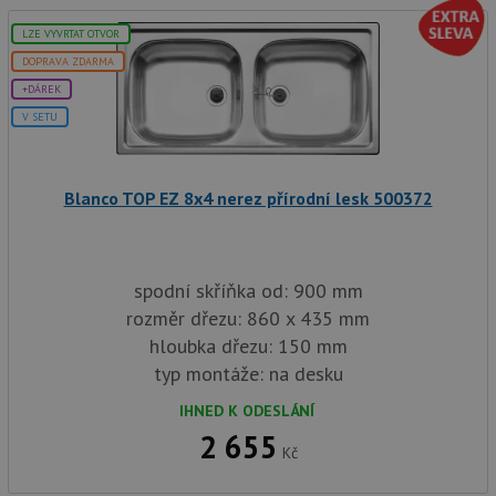
správu
relace.
LZE VYVRTAT OTVOR
CookieScriptConsent
5 měsíců
Tento 
CookieScript
DOPRAVA ZDARMA
4 týdny
cookie
www.drezy-
služba
baterie.cz
+DÁREK
Script
V SETU
zapam
předvo
souhla
soubor
návště
Blanco TOP EZ 8x4 nerez přírodní lesk 500372
nutné,
banner
Cookie
Script
fungov
správn
spodní skříňka od: 900 mm
AUTORIZACE
www.drezy-
Zavřením
rozměr dřezu: 860 x 435 mm
baterie.cz
prohlížeče
hloubka dřezu: 150 mm
typ montáže: na desku
IHNED K ODESLÁNÍ
2 655
Kč
Poskytovatel
Název
Vyprší
Popis
/
Doména
Poskytovatel
/