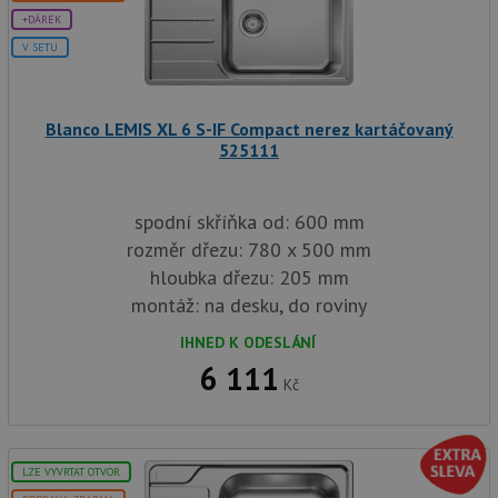
+DÁREK
V SETU
Blanco LEMIS XL 6 S-IF Compact nerez kartáčovaný
525111
spodní skříňka od: 600 mm
rozměr dřezu: 780 x 500 mm
hloubka dřezu: 205 mm
montáž: na desku, do roviny
IHNED K ODESLÁNÍ
6 111
Kč
LZE VYVRTAT OTVOR