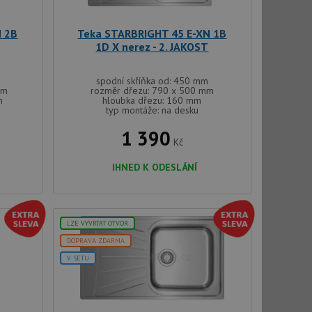
ím náhodně
ebem. Zaznamenává
í každého požadavku
zásadami ochrany
relacích a
 že jejich
N 2B
Teka STARBRIGHT 45 E-XN 1B
respektovány.
1D X nerez - 2. JAKOST
vu relace.
t Doubleclick a
spodní skříňka od: 450 mm
vatel používá
mm
rozměr dřezu: 790 x 500 mm
ou koncový uživatel
m
hloubka dřezu: 160 mm
ebu.
typ montáže: na desku
, ale pokud je
1 390
e pravděpodobně
Kč
IHNED K ODESLÁNÍ
t DoubleClick
stila, zda prohlížeč
okie.
ke sledování
LZE VYVRTAT OTVOR
t Doubleclick a
DOPRAVA ZDARMA
vatel používá
ou koncový uživatel
V SETU
ebu.
e sledování