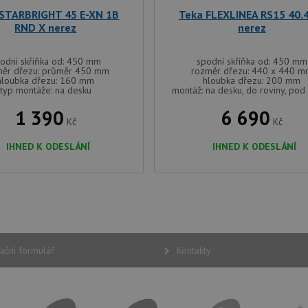
uživatelských předvoleb pro videa Youtu
.youtube.com
 STARBRIGHT 45 E-XN 1B
Teka FLEXLINEA RS15 40.
webů; může také určit, zda návštěvník 
nebo starou verzi rozhraní Youtube.
RND X nerez
nerez
odní skříňka od: 450 mm
spodní skříňka od: 450 mm
měr dřezu: průměr 450 mm
rozměr dřezu: 440 x 440 
hloubka dřezu: 160 mm
hloubka dřezu: 200 mm
typ montáže: na desku
montáž: na desku, do roviny, pod
1 390
6 690
Kč
Kč
IHNED K ODESLÁNÍ
IHNED K ODESLÁNÍ
ační formulář
Kontakty