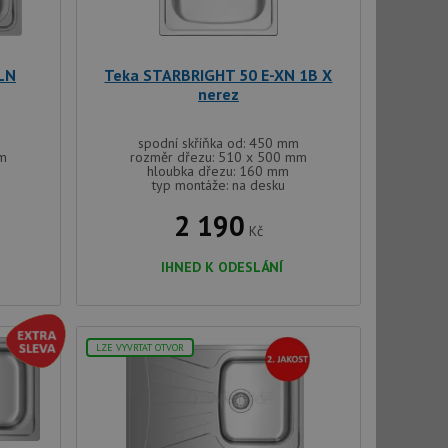
ci zařízení, která
používání a zlepšila
LN
Teka STARBRIGHT 50 E-XN 1B X
nerez
použití CORS po
 cookie lepivosti
ch na trvání s
spodní skříňka od: 450 mm
mm
rozměr dřezu: 510 x 500 mm
le pokud je nalezen
hloubka dřezu: 160 mm
bně použit jako pro
typ montáže: na desku
2 190
cript.com k
Kč
y cookie
okie-Script.com
IHNED K ODESLÁNÍ
LZE VYVRTAT OTVOR
tics - což je
oogle. Tento soubor
uhlasu uživatele a