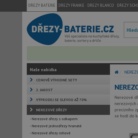
DŘEZY BATERIE
DŘEZY FRANKE
DŘEZY BLANCO
DŘEZY SCH
Naše nabídka
NEREZ
CENOVĚ VÝHODNÉ SETY
NEREZO
2. JAKOST
Nerezové dře
VÝPRODEJ SE SLEVOU AŽ 70%
nerezových d
precizního z
NEREZOVÉ DŘEZY
se hodí do k
- Nerezové dřezy s odkapem
- Nerezové jednodřezy hranaté
- Nerezové dřezy rohové