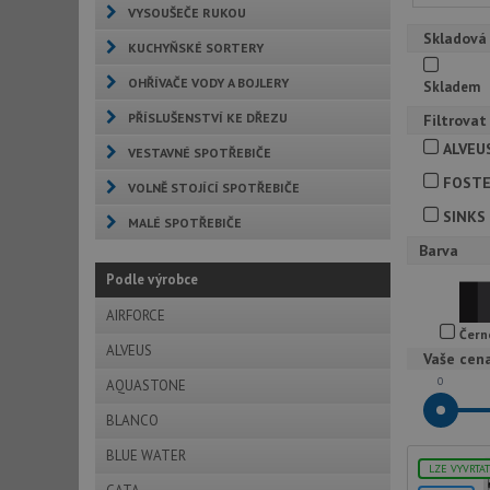
VYSOUŠEČE RUKOU
Skladová
KUCHYŇSKÉ SORTERY
OHŘÍVAČE VODY A BOJLERY
Skladem
PŘÍSLUŠENSTVÍ KE DŘEZU
Filtrovat
ALVEU
VESTAVNÉ SPOTŘEBIČE
FOST
VOLNĚ STOJÍCÍ SPOTŘEBIČE
SINKS
MALÉ SPOTŘEBIČE
Barva
Podle výrobce
AIRFORCE
Čern
ALVEUS
Vaše cen
0
AQUASTONE
BLANCO
BLUE WATER
LZE VYVRTA