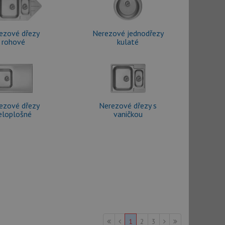
ezové dřezy
Nerezové jednodřezy
rohové
kulaté
ezové dřezy
Nerezové dřezy s
eloplošné
vaničkou
1
2
3