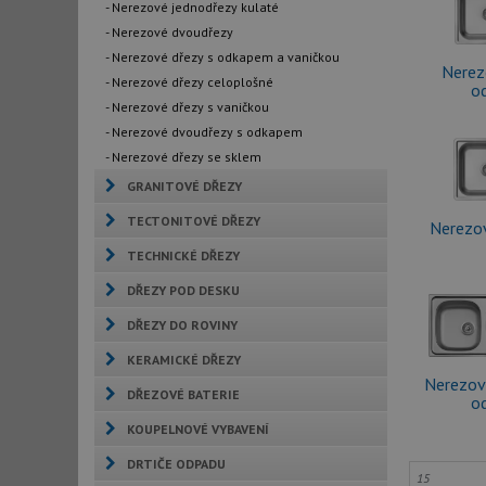
- Nerezové jednodřezy kulaté
- Nerezové dvoudřezy
- Nerezové dřezy s odkapem a vaničkou
Nerez
- Nerezové dřezy celoplošné
o
- Nerezové dřezy s vaničkou
- Nerezové dvoudřezy s odkapem
- Nerezové dřezy se sklem
GRANITOVÉ DŘEZY
TECTONITOVÉ DŘEZY
Nerezo
TECHNICKÉ DŘEZY
DŘEZY POD DESKU
DŘEZY DO ROVINY
KERAMICKÉ DŘEZY
Nerezov
DŘEZOVÉ BATERIE
o
KOUPELNOVÉ VYBAVENÍ
DRTIČE ODPADU