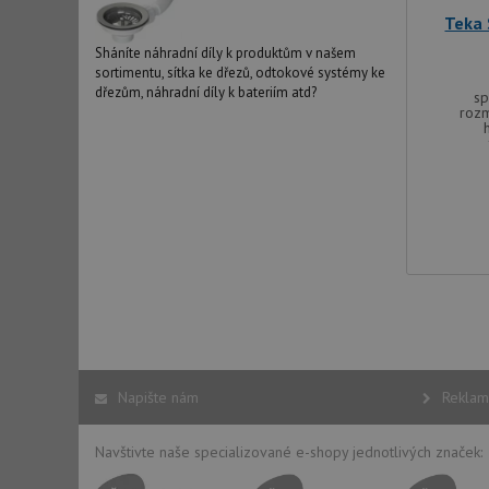
Teka
Sháníte náhradní díly k produktům v našem
sortimentu, sítka ke dřezů, odtokové systémy ke
dřezům, náhradní díly k bateriím atd?
sp
roz
Napište nám
Reklam
Navštivte naše specializované e-shopy jednotlivých značek: