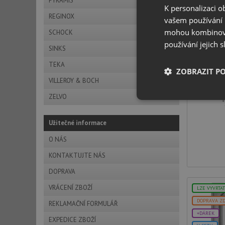
PYRAMIS
V SETU
K personalizaci 
REGINOX
vašem používání n
mohou kombinovat
SCHOCK
používání jejich 
SINKS
Teka
TEKA
ZOBRAZIT P
VILLEROY & BOCH
sp
roz
ZELVO
Nezbytně nutn
soubory
Užitečné informace
O NÁS
KONTAKTUJTE NÁS
DOPRAVA
Nezbytně nutn
VRÁCENÍ ZBOŽÍ
LZE VYVRTA
Nezbytně nutné soubo
DOPRAVA Z
REKLAMAČNÍ FORMULÁŘ
stránky nelze bez ne
+DÁREK
EXPEDICE ZBOŽÍ