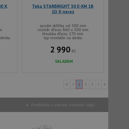
be vložená do
40 X
Teka STARBRIGHT 50 E-XN 1B
webu používá novou
1D X nerez
spodní skříňka od: 500 mm
mm
rozměr dřezu: 860 x 500 mm
hloubka dřezu: 170 mm
 desku
typ montáže: na desku
2 990
Kč
SKLADEM
1
2
3
Prohlášení o ochraně osobních údajů