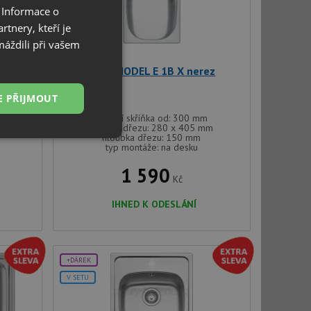
 Informace o
tnery, kteří je
máždili při vašem
R X
Teka MODEL E 1B X nerez
E PŘIJMOUT
spodní skříňka od: 300 mm
mm
rozměr dřezu: 280 x 405 mm
hloubka dřezu: 150 mm
Nezařazené
typ montáže: na desku
soubory
1 590
Kč
IHNED K ODESLÁNÍ
řazené soubory
+DÁREK
 správa účtu. Webové
V SETU