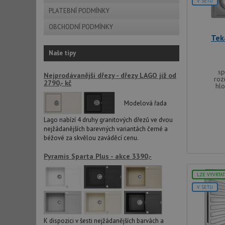
Název
V SETU
PLATEBNÍ PODMÍNKY
udid
OBCHODNÍ PODMÍNKY
Tek
AWSALBCORS
Naše tipy
sp
Nejprodávanější dřezy - dřezy LAGO již od
roz
2790,- kč
sid
hl
Modelová řada
CookieScriptConse
Lago nabízí 4 druhy granitových dřezů ve dvou
nejžádanějších barevných variantách černé a
béžové za skvělou zaváděcí cenu.
AUTORIZACE
Pyramis Sparta Plus - akce 3390,-
LZE VYVRTA
V SETU
Název
Název
_ga
K dispozici v šesti nejžádanějších barvách a
VISITOR_PRIVACY_