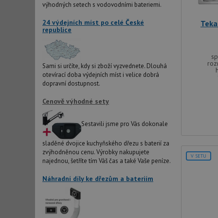
výhodných setech s vodovodními bateriemi.
24 výdejních míst po celé České
Teka
republice
_ga_9T91YFLEPX
__Secure-YNID
IDE
sp
roz
Sami si určíte, kdy si zboží vyzvednete. Dlouhá
otevírací doba výdejních míst i velice dobrá
dopravní dostupnost.
sid
Cenově výhodné sety
test_cookie
Sestavili jsme pro Vás dokonale
sladěné dvojice kuchyňského dřezu s baterií za
YSC
zvýhodněnou cenu. Výrobky nakupujete
V SETU
najednou, šetříte tím Váš čas a také Vaše peníze.
_gcl_au
Náhradní díly ke dřezům a bateriím
__Secure-ROLLOU
VISITOR_INFO1_LIV