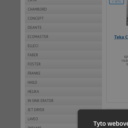
CATA
V SETU
CHAMBORD
CONCEPT
DEANTE
Teka C
ECOMASTER
ELLECI
FABER
sp
roz
FOSTER
FRANKE
HAILO
HELIKA
IN SINK ERATOR
JET DRYER
DOPRAVA Z
LAVEO
Tyto webové
+DÁREK