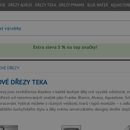
OCK
DŘEZY ALVEUS
DŘEZY TEKA
DŘEZY PYRAMIS
BLUE WATER
AQUASTON
Extra sleva 5 % na top značky!
OVÉ DŘEZY
VÉ DŘEZY TEKA
zy jsou osvědčenou klasikou v každé kuchyni díky své vysoké odolnosti, sn
řezů od renomovaných značek jako Franke, Blanco, Alveus, Aquastone, Schoc
pracování. Vybírat můžete z různých velikostí, tvarů i typů montáže – s o
aždého kuchyňského stylu a díky svému univerzálnímu designu skvěle doplní 