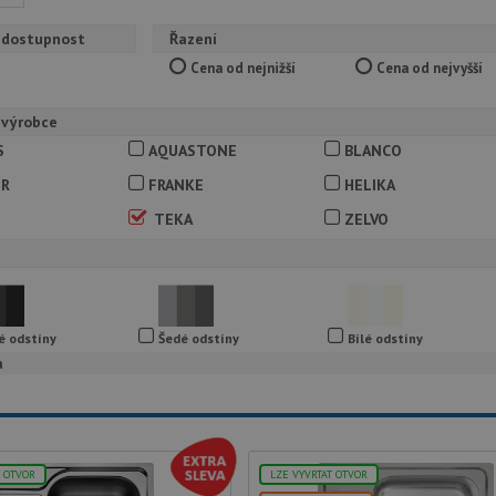
 dostupnost
Řazení
Cena od nejnižší
Cena od nejvyšší
 výrobce
S
AQUASTONE
BLANCO
ER
FRANKE
HELIKA
TEKA
ZELVO
é odstíny
Šedé odstíny
Bílé odstíny
a
T OTVOR
LZE VYVRTAT OTVOR