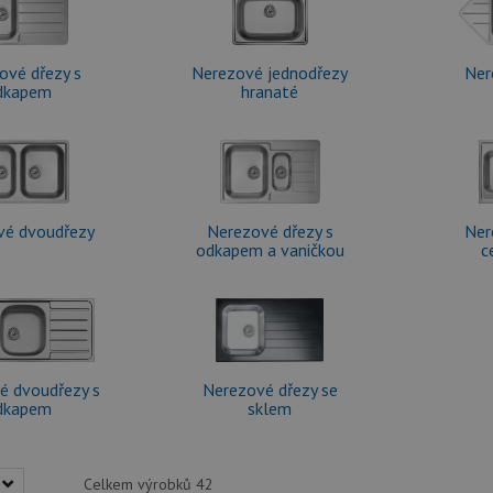
ové dřezy s
Nerezové jednodřezy
Ner
dkapem
hranaté
vé dvoudřezy
Nerezové dřezy s
Ner
odkapem a vaničkou
c
é dvoudřezy s
Nerezové dřezy se
dkapem
sklem
Celkem výrobků
42