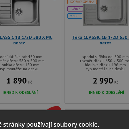
DOPRAVA ZDARMA
+DÁREK
V SETU
LASSIC 1B 1/2D 580 X MC
Teka CLASSIC 1B 1/2D 650
nerez
nerez
odní skříňka od: 450 mm
spodní skříňka od: 500 mm
měr dřezu: 580 x 500 mm
rozměr dřezu: 650 x 500 
hloubka dřezu: 150 mm
hloubka dřezu: 196 mm
typ montáže: na desku
typ montáže: na desku
1 890
2 990
Kč
Kč
IHNED K ODESLÁNÍ
IHNED K ODESLÁNÍ
DARMA
DOPRAVA ZDARMA
 stránky používají soubory cookie.
+DÁREK