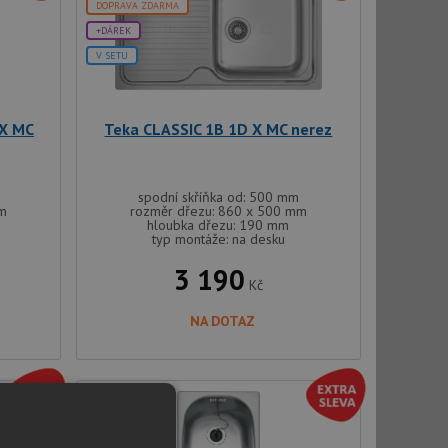
DOPRAVA ZDARMA
+DÁREK
V SETU
 X MC
Teka CLASSIC 1B 1D X MC nerez
spodní skříňka od: 500 mm
mm
rozměr dřezu: 860 x 500 mm
hloubka dřezu: 190 mm
typ montáže: na desku
3 190
Kč
NA DOTAZ
V SETU