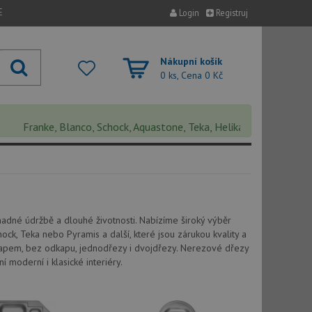
E
Login
Registruj
Nákupní košík
0 ks, Cena
0 Kč
Franke, Blanco, Schock, Aquastone, Teka, Helika, Deante, Sinks, Pyr
adné údržbě a dlouhé životnosti. Nabízíme široký výběr
k, Teka nebo Pyramis a další, které jsou zárukou kvality a
dkapem, bez odkapu, jednodřezy i dvojdřezy. Nerezové dřezy
moderní i klasické interiéry.