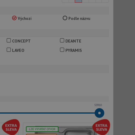
Výchozí
Podle názvu
CONCEPT
DEANTE
LAVEO
PYRAMIS
53910
LZE VYVRTAT OTVOR