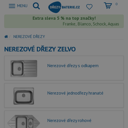
0
Zobrazit
MENU
nabidku
Extra sleva 5 % na top značky!
Franke, Blanco, Schock, Aquastone, 
NEREZOVÉ DŘEZY
NEREZOVÉ DŘEZY ZELVO
Nerezové dřezy s odkapem
Nerezové jednodřezy hranaté
Nerezové dřezy rohové