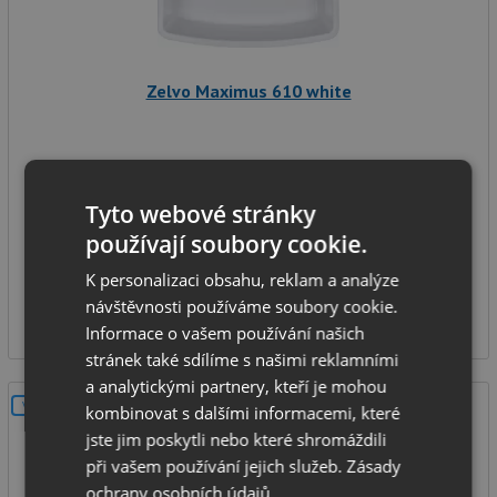
Zelvo Maximus 610 white
rozměr dřezu: 440 x 610 mm
Tyto webové stránky
hloubka dřezu: 230 mm
typ montáže: na zeď
používají soubory cookie.
IHNED K ODESLÁNÍ
K personalizaci obsahu, reklam a analýze
2 690
návštěvnosti používáme soubory cookie.
Kč
Informace o vašem používání našich
stránek také sdílíme s našimi reklamními
a analytickými partnery, kteří je mohou
V SETU
kombinovat s dalšími informacemi, které
jste jim poskytli nebo které shromáždili
při vašem používání jejich služeb.
Zásady
ochrany osobních údajů