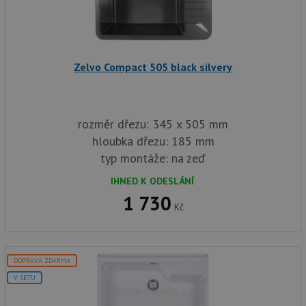
Zelvo Compact 505 black silvery
rozměr dřezu: 345 x 505 mm
hloubka dřezu: 185 mm
typ montáže: na zeď
IHNED K ODESLÁNÍ
1 730
Kč
DOPRAVA ZDARMA
V SETU