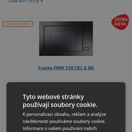
Zobrazit filtry
DOPRAVA ZDARMA
Franke FMW 250 CR2 G BK
Mikrovlnná trouba
Tyto webové stránky
objem: 25 l
používají soubory cookie.
počet funkcí: 5
K personalizaci obsahu, reklam a analýze
výkon mikrovln: 900 W
návštěvnosti používáme soubory cookie.
SKLADEM
Informace o vašem používání našich