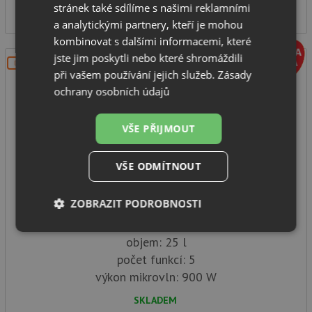
12 190
stránek také sdílíme s našimi reklamními
Kč
a analytickými partnery, kteří je mohou
kombinovat s dalšími informacemi, které
jste jim poskytli nebo které shromáždili
DOPRAVA ZDARMA
při vašem používání jejich služeb.
Zásady
ochrany osobních údajů
VŠE PŘIJMOUT
VŠE ODMÍTNOUT
Franke FSM 25 MW XS
ZOBRAZIT PODROBNOSTI
Mikrovlnná trouba
Nezbytně
Výkonové
Soubory
objem: 25 l
nutné
soubory
cílení
soubory
počet funkcí: 5
výkon mikrovln: 900 W
SKLADEM
Funkční soubory
Nezařazené