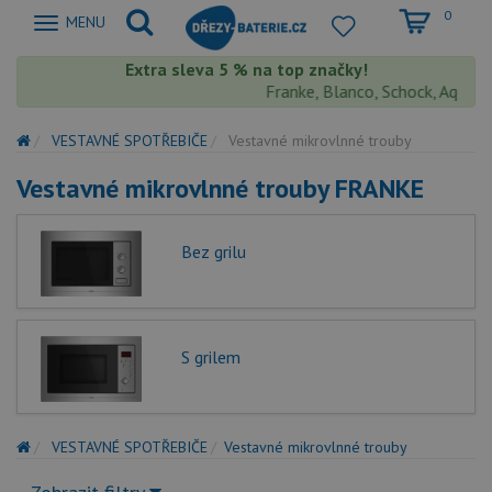
0
Zobrazit
MENU
nabidku
Extra sleva 5 % na top značky!
Franke, Blanco, Schock, Aquasto
VESTAVNÉ SPOTŘEBIČE
Vestavné mikrovlnné trouby
Vestavné mikrovlnné trouby FRANKE
Bez grilu
S grilem
VESTAVNÉ SPOTŘEBIČE
Vestavné mikrovlnné trouby