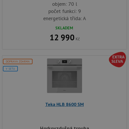
objem: 70 l
počet funkcí: 9
energetická třída: A
SKLADEM
12 990
Kč
DOPRAVA ZDARMA
V SETU
Teka HLB 8600 SM
Horkovzdušná trouba