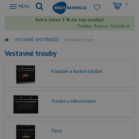
0
Zobrazit
MENU
nabidku
Extra sleva 5 % na top značky!
Franke, Blanco, Schock, Aquasto
VESTAVNÉ SPOTŘEBIČE
Vestavné trouby
Vestavné trouby
Klasické a horkovzdušné
Trouba s mikrovlnami
Parní