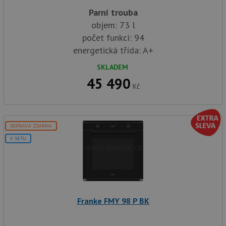
nutné
soubory
cílení
soubory
Parní trouba
objem: 73 l
počet funkcí: 94
energetická třída: A+
Funkční soubory
Nezařazené
soubory
SKLADEM
45 490
Kč
DOPRAVA ZDARMA
Nezbytně nutné soubory
Výkonové soubory
V SETU
Soubory cílení
Funkční soubory
Nezařazené soubory
Nezbytně nutné soubory cookie umožňují základní
funkce webových stránek, jako je přihlášení
uživatele a správa účtu. Webové stránky nelze bez
Franke FMY 98 P BK
nezbytně nutných souborů cookie správně používat.
Poskytovatel
/
Název
Vyprší
Popis
Doména