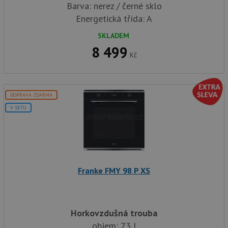
Barva: nerez / černé sklo
Energetická třída: A
SKLADEM
8 499
Kč
DOPRAVA ZDARMA
V SETU
Franke FMY 98 P XS
Horkovzdušná trouba
objem: 73 l