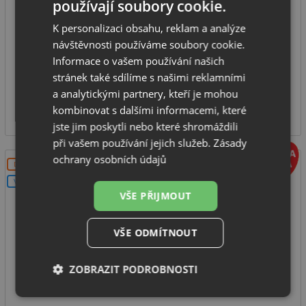
používají soubory cookie.
Horkovzdušná trouba
objem: 73 l
K personalizaci obsahu, reklam a analýze
počet funkcí: 74
návštěvnosti používáme soubory cookie.
Informace o vašem používání našich
energetická třída: A+
stránek také sdílíme s našimi reklamními
SKLADEM
a analytickými partnery, kteří je mohou
25 890
kombinovat s dalšími informacemi, které
Kč
jste jim poskytli nebo které shromáždili
při vašem používání jejich služeb.
Zásady
ochrany osobních údajů
DOPRAVA ZDARMA
V SETU
VŠE PŘIJMOUT
VŠE ODMÍTNOUT
Franke FMY 99 HS BK
ZOBRAZIT PODROBNOSTI
Nezbytně
Výkonové
Soubory