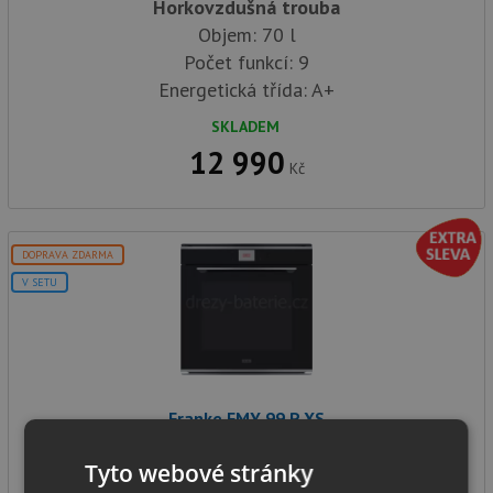
Horkovzdušná trouba
Objem: 70 l
Počet funkcí: 9
Energetická třída: A+
SKLADEM
12 990
Kč
DOPRAVA ZDARMA
V SETU
Franke FMY 99 P XS
Tyto webové stránky