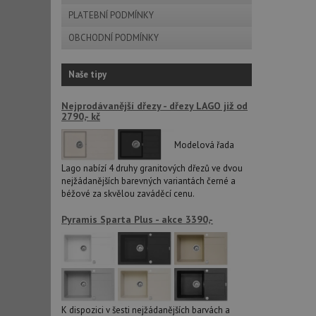
PLATEBNÍ PODMÍNKY
OBCHODNÍ PODMÍNKY
sid
Naše tipy
CookieScriptConse
Nejprodávanější dřezy - dřezy LAGO již od
2790,- kč
AUTORIZACE
Modelová řada
Lago nabízí 4 druhy granitových dřezů ve dvou
nejžádanějších barevných variantách černé a
béžové za skvělou zaváděcí cenu.
Název
Název
Pyramis Sparta Plus - akce 3390,-
_ga
VISITOR_PRIVACY_
_ga_9T91YFLEPX
__Secure-YNID
K dispozici v šesti nejžádanějších barvách a