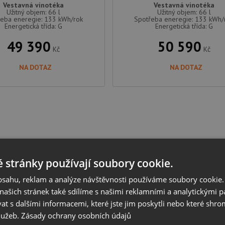
Vestavná vinotéka
Vestavná vinotéka
Užitný objem: 66 l
Užitný objem: 66 l
řeba eneregie: 133 kWh/rok
Spotřeba eneregie: 133 kWh/
Energetická třída: G
Energetická třída: G
49 390
50 590
Kč
Kč
NA DOTAZ
NA DOTAZ
 stránky používají soubory cookie.
obsahu, reklam a analýze návštěvnosti používáme soubory cookie.
ašich stránek také sdílíme s našimi reklamními a analytickými par
 s dalšími informacemi, které jste jim poskytli nebo které shro
služeb.
Zásady ochrany osobních údajů