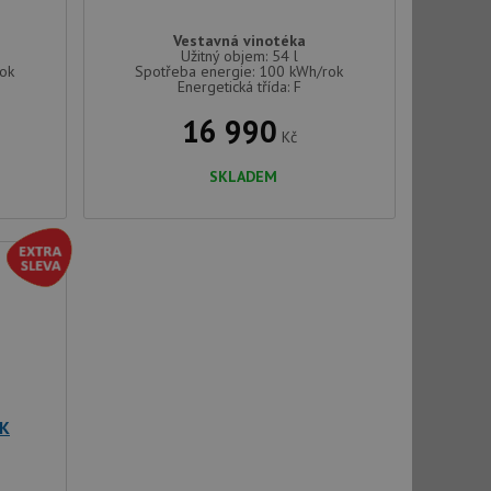
Vestavná vinotéka
Užitný objem: 54 l
rok
Spotřeba energie: 100 kWh/rok
Energetická třída: F
16 990
Kč
SKLADEM
BK