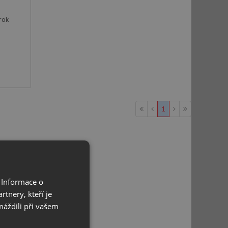
rok
1
 Informace o
tnery, kteří je
máždili při vašem