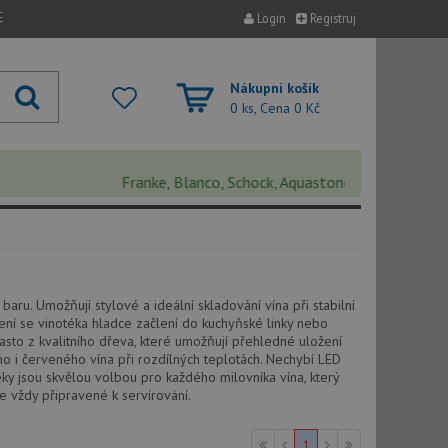
E
Login
Registruj
Nákupní košík
0 ks, Cena
0 Kč
Franke, Blanco, Schock, Aquastone, Teka, Helika, Dean
ru. Umožňují stylové a ideální skladování vína při stabilní
ení se vinotéka hladce začlení do kuchyňské linky nebo
 často z kvalitního dřeva, které umožňují přehledné uložení
o i červeného vína při rozdílných teplotách. Nechybí LED
téky jsou skvělou volbou pro každého milovníka vína, který
 vždy připravené k servírování.
1