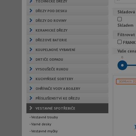
TECHNICKÉ DŘEZY
DŘEZY POD DESKU
Skladová
DŘEZY DO ROVINY
Skladem
KERAMICKÉ DŘEZY
Filtrovat
DŘEZOVÉ BATERIE
FRANK
KOUPELNOVÉ VYBAVENÍ
Vaše cen
0
DRTIČE ODPADU
VYSOUŠEČE RUKOU
KUCHYŇSKÉ SORTERY
DOPRAVA Z
OHŘÍVAČE VODY A BOJLERY
PŘÍSLUŠENSTVÍ KE DŘEZU
VESTAVNÉ SPOTŘEBIČE
- Vestavné trouby
- Varné desky
- Vestavné myčky