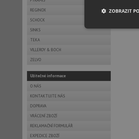
PYRAMIS
REGINOX
ZOBRAZIT P
SCHOCK
Nezbytně nutn
SINKS
soubory
TEKA
VILLEROY & BOCH
ZELVO
Užitečné informace
Nezbytně nutn
O NÁS
Nezbytně nutné soubo
stránky nelze bez ne
KONTAKTUJTE NÁS
DOPRAVA
Název
VRÁCENÍ ZBOŽÍ
udid
REKLAMAČNÍ FORMULÁŘ
AWSALBCORS
EXPEDICE ZBOŽÍ