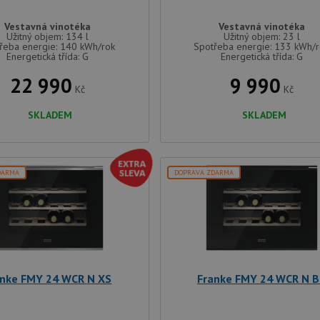
Vestavná vinotéka
Vestavná vinotéka
Užitný objem: 134 l
Užitný objem: 23 l
řeba energie: 140 kWh/rok
Spotřeba energie: 133 kWh/
Energetická třída: G
Energetická třída: G
22 990
9 990
Kč
Kč
SKLADEM
SKLADEM
DARMA
DOPRAVA ZDARMA
anke FMY 24 WCR N XS
Franke FMY 24 WCR N 