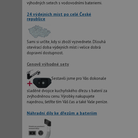
IDE
výhodných setech s vodovodními bateriemi.
24 výdejních míst po celé České
republice
sid
test_cookie
Sami si určíte, kdy si zboží vyzvednete. Dlouhá
otevírací doba výdejních míst i velice dobrá
dopravní dostupnost.
YSC
Cenově výhodné sety
_gcl_au
Sestavili jsme pro Vás dokonale
sladěné dvojice kuchyňského dřezu s baterií za
__Secure-ROLLOU
zvýhodněnou cenu. Výrobky nakupujete
najednou, šetříte tím Váš čas a také Vaše peníze.
VISITOR_INFO1_LIV
Náhradní díly ke dřezům a bateriím