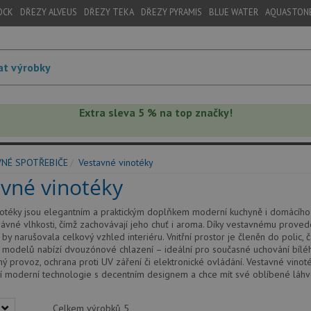
OCK
DŘEZY ALVEUS
DŘEZY TEKA
DŘEZY PYRAMIS
BLUE WATER
AQUASTON
Extra sleva 5 % na top značky!
VNÉ SPOTŘEBIČE
Vestavné vinotéky
vné vinotéky
otéky jsou elegantním a praktickým doplňkem moderní kuchyně i domácího ba
rávné vlhkosti, čímž zachovávají jeho chuť i aroma. Díky vestavnému proved
ž by narušovala celkový vzhled interiéru. Vnitřní prostor je členěn do polic,
 modelů nabízí dvouzónové chlazení – ideální pro současné uchování bíléh
ichý provoz, ochrana proti UV záření či elektronické ovládání. Vestavné vino
í moderní technologie s decentním designem a chce mít své oblíbené láhve
Celkem výrobků
5