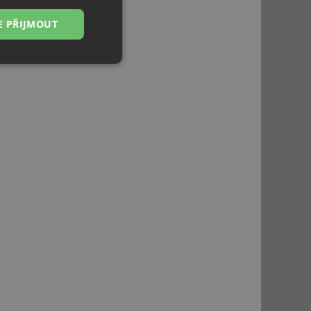
E PŘIJMOUT
Nezařazené
soubory
řazené soubory
 správa účtu. Webové
ci zařízení, která
používání a zlepšila
použití CORS po