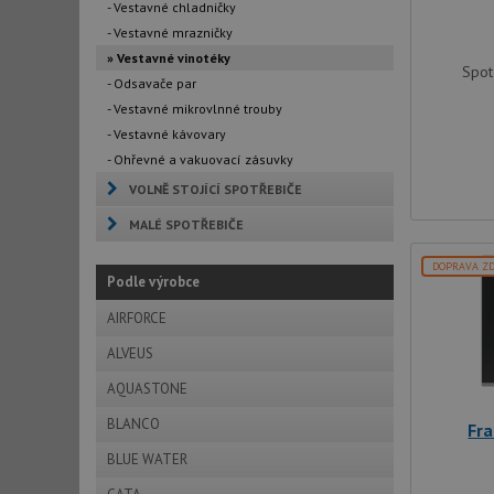
- Vestavné chladničky
- Vestavné mrazničky
» Vestavné vinotéky
Spot
- Odsavače par
- Vestavné mikrovlnné trouby
- Vestavné kávovary
- Ohřevné a vakuovací zásuvky
VOLNĚ STOJÍCÍ SPOTŘEBIČE
MALÉ SPOTŘEBIČE
DOPRAVA Z
Podle výrobce
AIRFORCE
ALVEUS
AQUASTONE
BLANCO
Fr
BLUE WATER