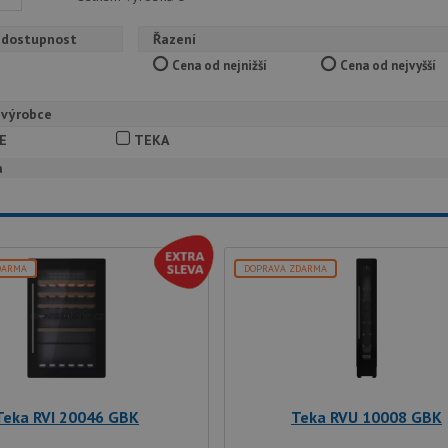
 dostupnost
Řazení
Cena od nejnižší
Cena od nejvyšší
 výrobce
E
TEKA
a
DARMA
DOPRAVA ZDARMA
Teka RVI 20046 GBK
Teka RVU 10008 GBK