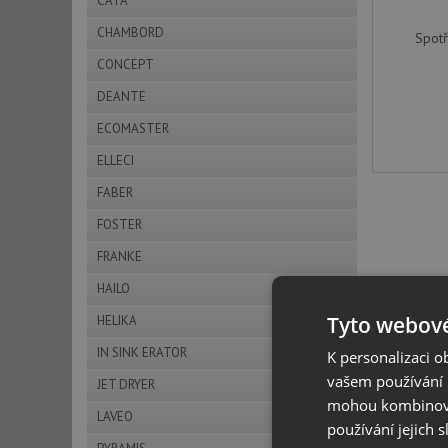
CATA
CHAMBORD
Spot
CONCEPT
DEANTE
ECOMASTER
ELLECI
FABER
FOSTER
FRANKE
HAILO
Tyto webové
HELIKA
IN SINK ERATOR
K personalizaci 
vašem používání n
JET DRYER
mohou kombinovat
LAVEO
používání jejich 