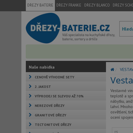
DŘEZY BATERIE
DŘEZY FRANKE
DŘEZY BLANCO
DŘEZY SCH
Naše nabídka
VESTA
Vesta
CENOVĚ VÝHODNÉ SETY
2. JAKOST
Vestavné vin
teplotě a sp
VÝPRODEJ SE SLEVOU AŽ 70%
nábytku, ani
NEREZOVÉ DŘEZY
lahví. Mnoho
osvětlení, t
GRANITOVÉ DŘEZY
ocení spojen
TECTONITOVÉ DŘEZY