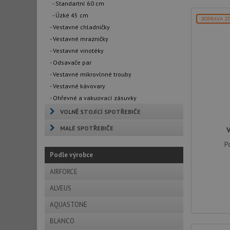
- Standartní 60 cm
- Úzké 45 cm
DOPRAVA Z
- Vestavné chladničky
- Vestavné mrazničky
- Vestavné vinotéky
- Odsavače par
- Vestavné mikrovlnné trouby
- Vestavné kávovary
- Ohřevné a vakuovací zásuvky
VOLNĚ STOJÍCÍ SPOTŘEBIČE
MALÉ SPOTŘEBIČE
P
Podle výrobce
AIRFORCE
ALVEUS
AQUASTONE
BLANCO