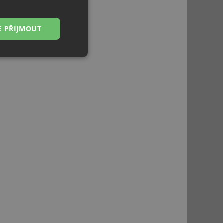
E PŘIJMOUT
Nezařazené
soubory
řazené soubory
 správa účtu. Webové
ci zařízení, která
používání a zlepšila