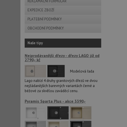
REKLAMAČNÍ FORMULÁŘ
AWSALBCORS
EXPEDICE ZBOŽÍ
PLATEBNÍ PODMÍNKY
sid
OBCHODNÍ PODMÍNKY
CookieScriptConse
Naše tipy
Nejprodávanější dřezy - dřezy LAGO již od
2790,- kč
AUTORIZACE
Modelová řada
Lago nabízí 4 druhy granitových dřezů ve dvou
nejžádanějších barevných variantách černé a
Název
béžové za skvělou zaváděcí cenu.
Název
_ga
Pyramis Sparta Plus - akce 3390,-
VISITOR_PRIVACY_
_ga_9T91YFLEPX
__Secure-YNID