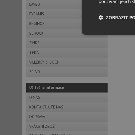
používání jejich 
LAVEO
PYRAMIS
ZOBRAZIT P
REGINOX
SCHOCK
Nezbytně nutn
soubory
SINKS
TEKA
VILLEROY & BOCH
ZELVO
Nezbytně nutn
Užitečné informace
Nezbytně nutné soubo
O NÁS
stránky nelze bez ne
KONTAKTUJTE NÁS
Název
DOPRAVA
udid
VRÁCENÍ ZBOŽÍ