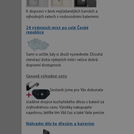
IDE
K dispozici v šesti nejžádanějších barvách a
výhodných setech s vodovodními bateriemi.
24 výdejních míst po celé České
sid
republice
test_cookie
Sami si určíte, kdy si zboží vyzvednete. Dlouhá
otevírací doba výdejních míst i velice dobrá
YSC
dopravní dostupnost.
Cenově výhodné sety
_gcl_au
Sestavili jsme pro Vás dokonale
__Secure-ROLLOU
sladěné dvojice kuchyňského dřezu s baterií za
VISITOR_INFO1_LIV
zvýhodněnou cenu. Výrobky nakupujete
najednou, šetříte tím Váš čas a také Vaše peníze.
Náhradní díly ke dřezům a bateriím