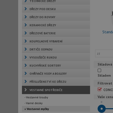
TECHNICKÉ DŘEZY
DŘEZY POD DESKU
DŘEZY DO ROVINY
KERAMICKÉ DŘEZY
Stand
DŘEZOVÉ BATERIE
KOUPELNOVÉ VYBAVENÍ
DRTIČE ODPADU
VYSOUŠEČE RUKOU
Skladová
KUCHYŇSKÉ SORTERY
OHŘÍVAČE VODY A BOJLERY
Skladem
PŘÍSLUŠENSTVÍ KE DŘEZU
Filtrovat
CONC
VESTAVNÉ SPOTŘEBIČE
Vaše cen
- Vestavné trouby
0
- Varné desky
» Vestavné myčky