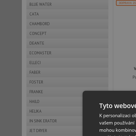
DOPRAVA Z
BLUE WATER
CATA
CHAMBORD
CONCEPT
DEANTE
ECOMASTER
ELLECI
FABER
P
FOSTER
FRANKE
HAILO
Tyto webové
HELIKA
K personalizaci 
IN SINK ERATOR
vašem používání n
mohou kombinovat
JET DRYER