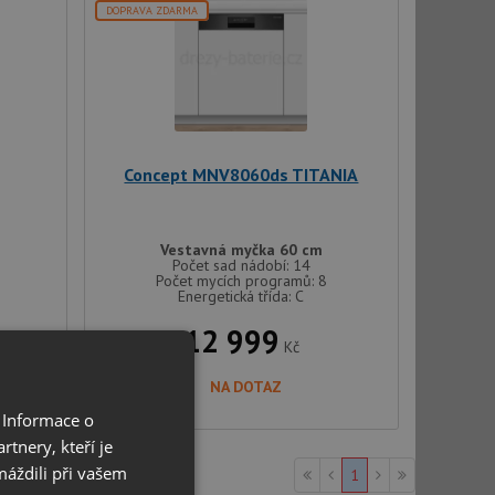
DOPRAVA ZDARMA
Concept MNV8060ds TITANIA
Vestavná myčka 60 cm
Počet sad nádobí: 14
Počet mycích programů: 8
Energetická třída: C
12 999
Kč
NA DOTAZ
 Informace o
tnery, kteří je
máždili při vašem
1