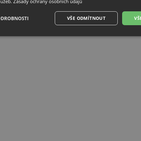
služeb.
Zásady ochrany osobních údajů
ODROBNOSTI
VŠE ODMÍTNOUT
VŠ
é
Výkonové
Soubory cílení
Funkční soubory
soubory
é soubory
Výkonové soubory
Soubory cílení
Funkční soubory
Neza
ry cookie umožňují základní funkce webových stránek, jako je přihlášení uživatele a
zbytně nutných souborů cookie správně používat.
Poskytovatel
/
Vyprší
Popis
Doména
.drezy-baterie.cz
4 týdny 2
Tento cookie se používá k jedinečné identifika
dny
mají přístup k webové stránce, aby sledovala 
uživatelskou zkušenost.