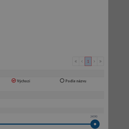
1
Výchozí
Podle názvu
24590