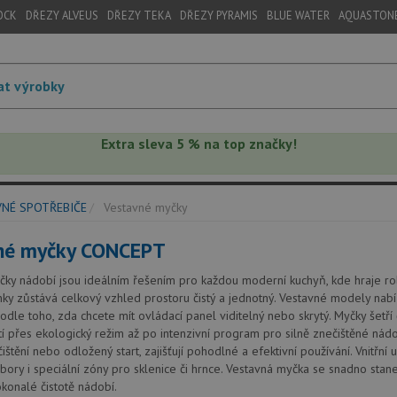
OCK
DŘEZY ALVEUS
DŘEZY TEKA
DŘEZY PYRAMIS
BLUE WATER
AQUASTON
Extra sleva 5 % na top značky!
NÉ SPOTŘEBIČE
Vestavné myčky
né myčky CONCEPT
ky nádobí jsou ideálním řešením pro každou moderní kuchyň, kde hraje roli 
nky zůstává celkový vzhled prostoru čistý a jednotný. Vestavné modely na
odle toho, zda chcete mít ovládací panel viditelný nebo skrytý. Myčky šetří 
í přes ekologický režim až po intenzivní program pro silně znečištěné nádo
štění nebo odložený start, zajišťují pohodlné a efektivní používání. Vnitřní
íbory i speciální zóny pro sklenice či hrnce. Vestavná myčka se snadno st
okonalé čistotě nádobí.