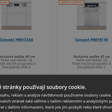
DARMA
DOPRAVA ZDARMA
Concept MNV3360
Concept MNV4745
Vestavná myčka 60 cm
Vestavná myčka 45 cm
Počet sad nádobí: 14
Počet sad nádobí: 10
očet mycích programů: 6
Počet mycích programů: 8
Energetická třída: E
Energetická třída: C
9 999
13 999
Kč
Kč
 stránky používají soubory cookie.
NA DOTAZ
NA DOTAZ
obsahu, reklam a analýze návštěvnosti používáme soubory cookie.
ašich stránek také sdílíme s našimi reklamními a analytickými par
 s dalšími informacemi, které jste jim poskytli nebo které shro