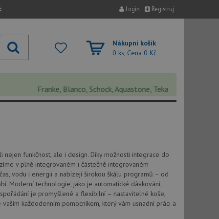
E
Login
Registruj
Nákupní košík
0 ks, Cena
0 Kč
Franke, Blanco, Schock, Aquastone, Teka, Helika, Deante, Sin
nejen funkčnost, ale i design. Díky možnosti integrace do
bízíme v plně integrovaném i částečně integrovaném
čas, vodu i energii a nabízejí širokou škálu programů – od
bí. Moderní technologie, jako je automatické dávkování,
 uspořádání je promyšlené a flexibilní – nastavitelné koše,
ane vaším každodenním pomocníkem, který vám usnadní práci a