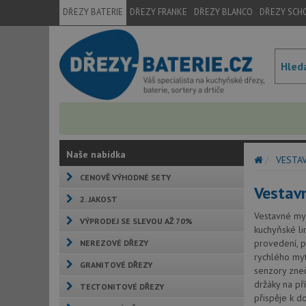
DŘEZY BATERIE
DŘEZY FRANKE
DŘEZY BLANCO
DŘEZY SCH
Naše nabídka
VESTAV
CENOVĚ VÝHODNÉ SETY
Vestav
2. JAKOST
Vestavné myč
VÝPRODEJ SE SLEVOU AŽ 70%
kuchyňské li
provedení, p
NEREZOVÉ DŘEZY
rychlého myt
GRANITOVÉ DŘEZY
senzory zneči
držáky na př
TECTONITOVÉ DŘEZY
přispěje k d