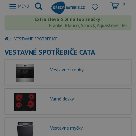
0
Zobrazit
MENU
nabidku
Extra sleva 5 % na top značky!
Franke, Blanco, Schock, Aquastone, Teka, Heli
VESTAVNÉ SPOTŘEBIČE
VESTAVNÉ SPOTŘEBIČE CATA
Vestavné trouby
Varné desky
Vestavné myčky