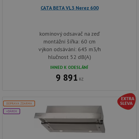
Goo
zji
CATA BETA VL3 Nerez 600
pro
ná
we
po
so
komínový odsavač na zeď
YSC
Zavřením
Te
Google LLC
prohlížeče
co
.youtube.com
montážní šířka: 60 cm
na
výkon odsávání: 645 m3/h
Yo
sl
hlučnost 52 dB(A)
zo
vlo
IHNED K ODESLÁNÍ
_gcl_au
3 měsíce
Te
Google LLC
9 891
co
.drezy-
Kč
na
baterie.cz
sp
Dou
pr
in
tom
DOPRAVA ZDARMA
ko
uži
+DÁREK
we
a j
rek
ko
uži
vid