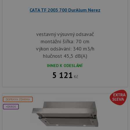
ná
uv
we
CATA TF 2003 700 DurAlum Nerez
__Secure-ROLLOUT_TOKEN
.youtube.com
6 měsíců
VISITOR_INFO1_LIVE
6 měsíců
Te
Google LLC
co
.youtube.com
vestavný výsuvný odsavač
na
Yo
montážní šířka: 70 cm
sl
uži
výkon odsávání: 340 m3/h
př
vi
hlučnost 45,5 dB(A)
vl
we
IHNED K ODESLÁNÍ
tak
ná
5 121
we
Kč
no
sta
roz
Yo
DOPRAVA ZDARMA
+DÁREK