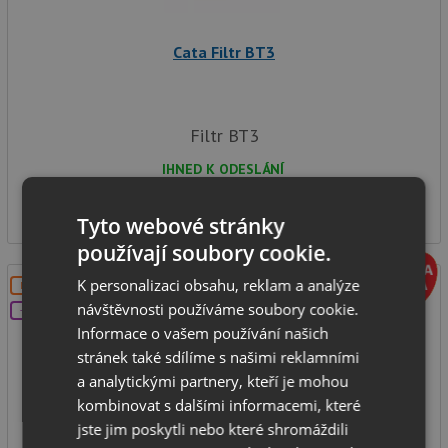
Cata Filtr BT3
Filtr BT3
IHNED K ODESLÁNÍ
749
Kč
Tyto webové stránky
používají soubory cookie.
K personalizaci obsahu, reklam a analýze
DOPRAVA ZDARMA
návštěvnosti používáme soubory cookie.
+DÁREK
Informace o vašem používání našich
stránek také sdílíme s našimi reklamními
a analytickými partnery, kteří je mohou
kombinovat s dalšími informacemi, které
jste jim poskytli nebo které shromáždili
CATA TF 2003 600 DurAlum Nerez