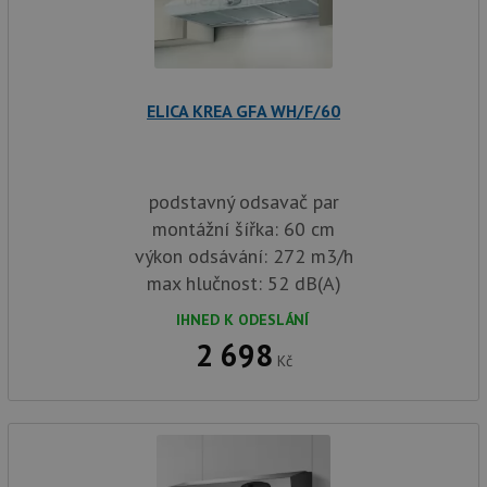
ELICA KREA GFA WH/F/60
podstavný odsavač par
montážní šířka: 60 cm
výkon odsávání: 272 m3/h
max hlučnost: 52 dB(A)
IHNED K ODESLÁNÍ
2 698
Kč