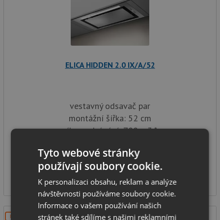
ELICA HIDDEN 2.0 IX/A/52
vestavný odsavač par
montážní šířka: 52 cm
výkon odsávání: 700 m3/h
hlučnost 51 dB(A)
Tyto webové stránky
SKLADEM
používají soubory cookie.
12 530
Kč
K personalizaci obsahu, reklam a analýze
návštěvnosti používáme soubory cookie.
Informace o vašem používání našich
stránek také sdílíme s našimi reklamními
DOPRAVA ZDARMA