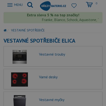
0
Zobrazit
MENU
nabidku
Extra sleva 5 % na top značky!
Franke, Blanco, Schock, Aquastone, Teka, He
VESTAVNÉ SPOTŘEBIČE
VESTAVNÉ SPOTŘEBIČE ELICA
Vestavné trouby
Varné desky
Vestavné myčky