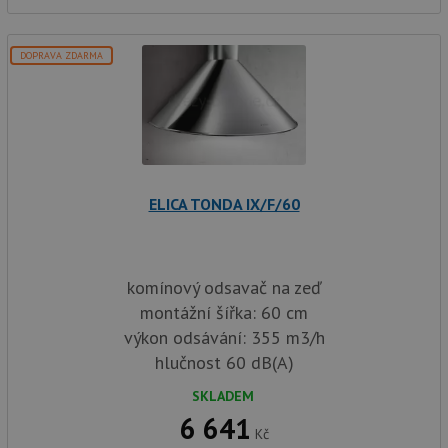
we
a j
rek
ko
DOPRAVA ZDARMA
uži
vid
ná
uv
we
__Secure-ROLLOUT_TOKEN
.youtube.com
6 měsíců
VISITOR_INFO1_LIVE
6 měsíců
Te
Google LLC
co
.youtube.com
na
ELICA TONDA IX/F/60
Yo
sl
uži
př
vi
komínový odsavač na zeď
vl
we
montážní šířka: 60 cm
tak
ná
výkon odsávání: 355 m3/h
we
no
hlučnost 60 dB(A)
sta
roz
SKLADEM
Yo
6 641
Kč