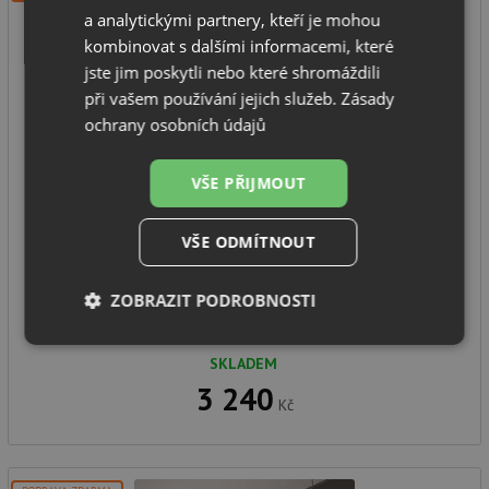
a analytickými partnery, kteří je mohou
kombinovat s dalšími informacemi, které
jste jim poskytli nebo které shromáždili
při vašem používání jejich služeb.
Zásady
ochrany osobních údajů
ELICA ELITE 14 LUX BL/A/60
VŠE PŘIJMOUT
VŠE ODMÍTNOUT
výsuvný odsavač par
montážní šířka: 60 cm
výkon odsávání: 304 m3/h
ZOBRAZIT PODROBNOSTI
hlučnost 46 dB(A)
Nezbytně
Výkonové
Soubory
SKLADEM
nutné
soubory
cílení
soubory
3 240
Kč
Funkční soubory
Nezařazené
soubory