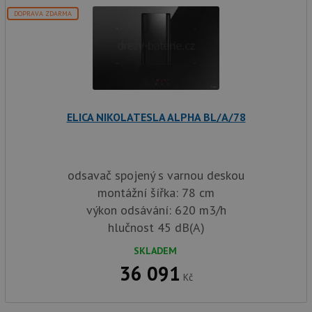
správu
relace.
DOPRAVA ZDARMA
CookieScriptConsent
5 měsíců
Tento 
CookieScript
4 týdny
cookie
www.drezy-
služba
baterie.cz
Script
zapam
předvo
souhla
soubor
návště
ELICA NIKOLATESLA ALPHA BL/A/78
nutné,
banner
Cookie
Script
fungov
správn
odsavač spojený s varnou deskou
AUTORIZACE
www.drezy-
Zavřením
montážní šířka: 78 cm
baterie.cz
prohlížeče
výkon odsávání: 620 m3/h
hlučnost 45 dB(A)
SKLADEM
36 091
Kč
Poskytovatel
Název
Vyprší
Popis
/
Doména
Poskytovatel
/