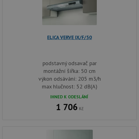
ELICA VERVE IX/F/50
podstavný odsavač par
montážní šířka: 50 cm
výkon odsávání: 205 m3/h
max hlučnost: 52 dB(A)
IHNED K ODESLÁNÍ
1 706
Kč