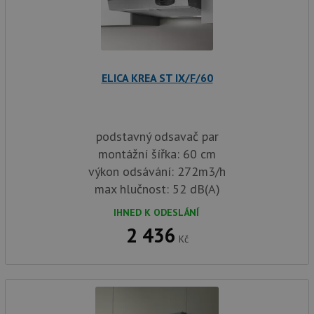
ELICA KREA ST IX/F/60
podstavný odsavač par
montážní šířka: 60 cm
výkon odsávání: 272m3/h
max hlučnost: 52 dB(A)
IHNED K ODESLÁNÍ
2 436
Kč