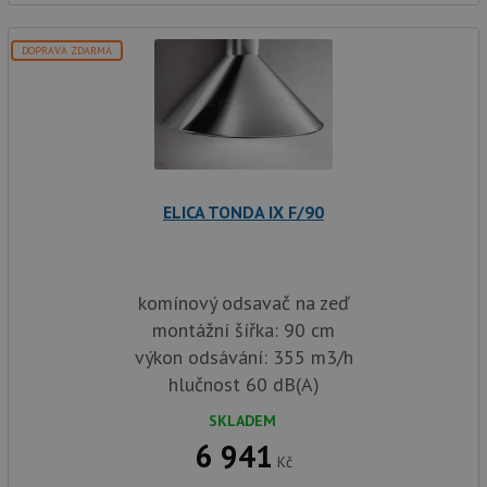
co
.doubleclick.net
na
sp
Do
DOPRAVA ZDARMA
(kt
sp
Goo
zji
pro
ná
we
po
so
ELICA TONDA IX F/90
YSC
Zavřením
Te
Google LLC
prohlížeče
co
.youtube.com
na
Yo
sl
zo
komínový odsavač na zeď
vlo
montážní šířka: 90 cm
_gcl_au
3 měsíce
Te
Google LLC
výkon odsávání: 355 m3/h
co
.drezy-
na
baterie.cz
hlučnost 60 dB(A)
sp
Dou
pr
SKLADEM
in
6 941
tom
ko
Kč
uži