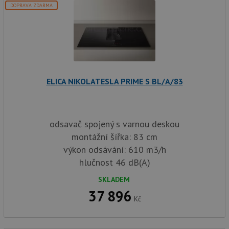
aby sl
DOPRAVA ZDARMA
použív
zlepšil
uživat
zkušen
AWSALBCORS
1 týden
Pro po
Amazon.com Inc.
podpo
widget-
lepivos
mediator.zopim.com
případ
CORS 
ELICA NIKOLATESLA PRIME S BL/A/83
aktuali
Chrom
vytvář
zásadách ochrany soukromí společnosti Google
soubor
lepivos
každou
odsavač spojený s varnou deskou
funkcí 
založe
montážní šířka: 83 cm
trvání
AWSA
výkon odsávání: 610 m3/h
(ALB).
hlučnost 46 dB(A)
sid
.drezy-baterie.cz
4 týdny 2
Toto j
dny
běžný 
SKLADEM
soubor
ale po
37 896
naleze
Kč
soubor
relace
pravd
použit