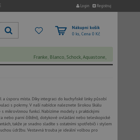
E
Login
Registruj
Nákupní košík
0 ks, Cena
0 Kč
Franke, Blanco, Schock, Aquastone, Teka, Helika, Deante
 a úsporu místa. Díky integraci do kuchyňské linky působí
laci s pokrmy. V naší nabídce naleznete širokou škálu
é s mikrovlnnou funkcí. Nabízíme modely s praktickými
za nebo parní čištění), dotykové ovládání nebo teleskopické
ách, takže je snadno sladíte s ostatními spotřebiči i stylem
uchou údržbu. Vestavná trouba je ideální volbou pro