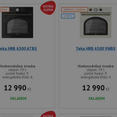
DARMA
DOPRAVA ZDARMA
V SETU
eka HRB 6300 ATBS
Teka HRB 6300 VNBS
Horkovzdušná trouba
Horkovzdušná trouba
objem: 70 l
objem: 70 l
počet funkcí: 9
počet funkcí: 9
energetická třída: A
energetická třída: A
12 990
12 990
Kč
Kč
SKLADEM
SKLADEM