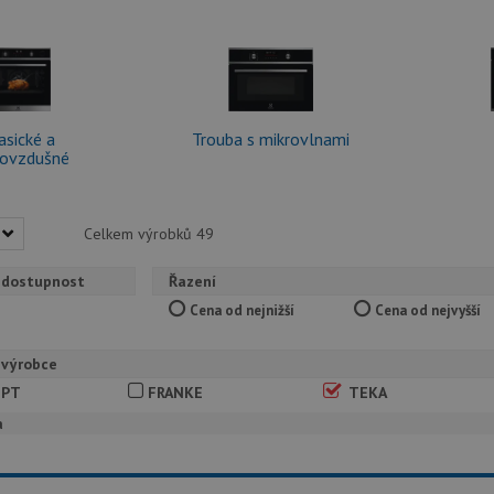
asické a
Trouba s mikrovlnami
kovzdušné
Celkem výrobků
49
 dostupnost
Řazení
Cena od nejnižší
Cena od nejvyšší
 výrobce
EPT
FRANKE
TEKA
a