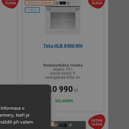
DOPRAVA ZDARMA
V SETU
Teka HLB 8400 WH
Horkovzdušná trouba
objem: 70 l
počet funkcí: 9
energetická třída: A+
10 990
Kč
SKLADEM
 Informace o
tnery, kteří je
máždili při vašem
DOPRAVA ZDARMA