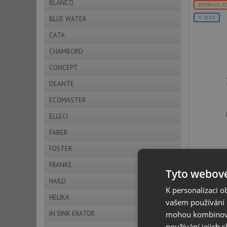
BLANCO
DOPRAVA Z
V SETU
BLUE WATER
CATA
CHAMBORD
CONCEPT
DEANTE
ECOMASTER
ELLECI
FABER
FOSTER
FRANKE
Tyto webové
HAILO
K personalizaci 
HELIKA
vašem používání n
IN SINK ERATOR
mohou kombinovat
DOPRAVA Z
používání jejich 