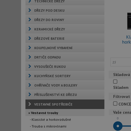
TECHNICKÉ DŘEZY
DŘEZY POD DESKU
DŘEZY DO ROVINY
KERAMICKÉ DŘEZY
Kl
DŘEZOVÉ BATERIE
hor
KOUPELNOVÉ VYBAVENÍ
DRTIČE ODPADU
VYSOUŠEČE RUKOU
Skladová
KUCHYŇSKÉ SORTERY
OHŘÍVAČE VODY A BOJLERY
Skladem
PŘÍSLUŠENSTVÍ KE DŘEZU
Filtrovat
CONC
VESTAVNÉ SPOTŘEBIČE
Vaše cen
» Vestavné trouby
0
- Klasické a horkovzdušné
- Trouba s mikrovlnami