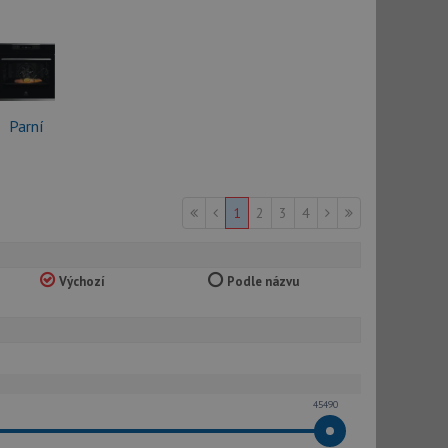
Parní
1
2
3
4
Výchozí
Podle názvu
45490