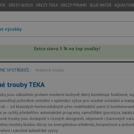
OCK
DŘEZY ALVEUS
DŘEZY TEKA
DŘEZY PYRAMIS
BLUE WATER
AQUASTON
Extra sleva 5 % na top značky!
NÉ SPOTŘEBIČE
Vestavné trouby
né trouby TEKA
uby jsou základním prvkem moderní kuchyně, který kombinuje funkčnost, styl
umožňují pohodlné umístění v optimální výšce pro snadné ovládání a manipu
rub – od klasických horkovzdušných přes multifunkční, parní či kombinovan
ko je rychlý předehřev, automatické programy, samočištění (pyrolýza, katalý
avné trouby jsou dostupné v různých designech, objemech i barevných variant
chny modely kladou důraz na energetickou efektivitu, bezpečnost a jednod
aření i náročné kulinářské výzvy.