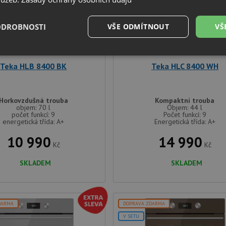
V SETU
ODROBNOSTI
VŠE ODMÍTNOUT
VŠ
é
Výkonové
Soubory cílení
Funkční soubory
soubory
Teka HLB 8400 BK
Teka HLC 8400 WH
Horkovzdušná trouba
Kompaktní trouba
objem: 70 l
Objem: 44 l
počet funkcí: 9
Počet funkcí: 9
energetická třída: A+
Energetická třída: A+
é soubory
Výkonové soubory
Soubory cílení
Funkční soubory
Neza
10 990
14 990
Kč
Kč
ry cookie umožňují základní funkce webových stránek, jako je přihlášení uživatele a
SKLADEM
SKLADEM
zbytně nutných souborů cookie správně používat.
Poskytovatel
/
Vyprší
Popis
Doména
.drezy-baterie.cz
4 týdny 2
Tento cookie se používá k jedinečné identifika
DARMA
DOPRAVA ZDARMA
dny
mají přístup k webové stránce, aby sledovala 
uživatelskou zkušenost.
V SETU