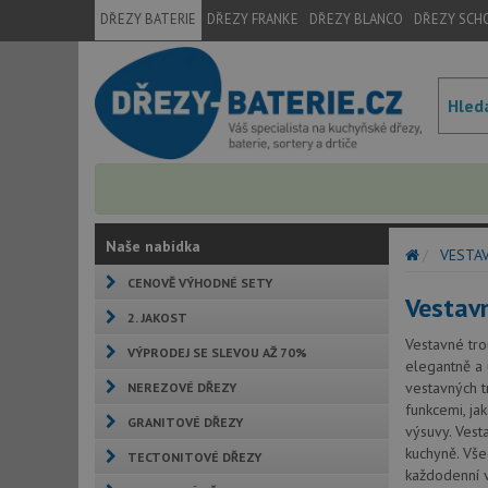
DŘEZY BATERIE
DŘEZY FRANKE
DŘEZY BLANCO
DŘEZY SCH
Naše nabídka
VESTAV
CENOVĚ VÝHODNÉ SETY
Vestav
2. JAKOST
Vestavné tro
VÝPRODEJ SE SLEVOU AŽ 70%
elegantně a 
vestavných t
NEREZOVÉ DŘEZY
funkcemi, ja
GRANITOVÉ DŘEZY
výsuvy. Vest
kuchyně. Vše
TECTONITOVÉ DŘEZY
každodenní v