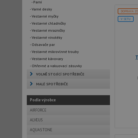
- Parní
- Varné desky
DOPRAVA Z
- Vestavné myčky
V SETU
- Vestavné chladničky
- Vestavné mrazničky
- Vestavné vinotéky
- Odsavače par
- Vestavné mikrovlnné trouby
T
- Vestavné kávovary
- Ohřevné a vakuovací zásuvky
VOLNĚ STOJÍCÍ SPOTŘEBIČE
MALÉ SPOTŘEBIČE
Podle výrobce
AIRFORCE
ALVEUS
AQUASTONE