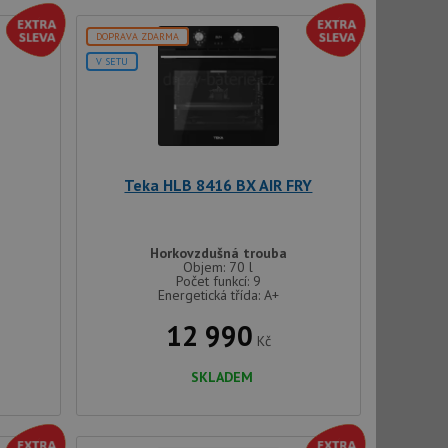
DOPRAVA ZDARMA
V SETU
Teka HLB 8416 BX AIR FRY
Horkovzdušná trouba
Objem: 70 l
Počet funkcí: 9
Energetická třída: A+
12 990
Kč
SKLADEM