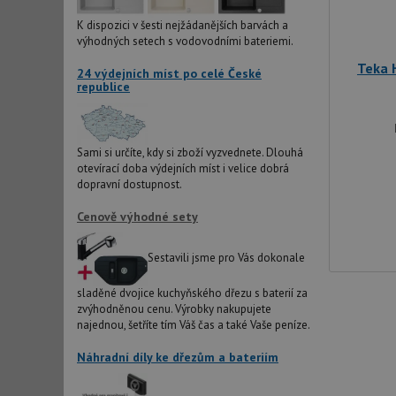
IDE
K dispozici v šesti nejžádanějších barvách a
výhodných setech s vodovodními bateriemi.
Teka 
24 výdejních míst po celé České
sid
republice
test_cookie
Sami si určíte, kdy si zboží vyzvednete. Dlouhá
otevírací doba výdejních míst i velice dobrá
YSC
dopravní dostupnost.
Cenově výhodné sety
_gcl_au
Sestavili jsme pro Vás dokonale
__Secure-ROLLOU
sladěné dvojice kuchyňského dřezu s baterií za
zvýhodněnou cenu. Výrobky nakupujete
VISITOR_INFO1_LIV
najednou, šetříte tím Váš čas a také Vaše peníze.
Náhradní díly ke dřezům a bateriím