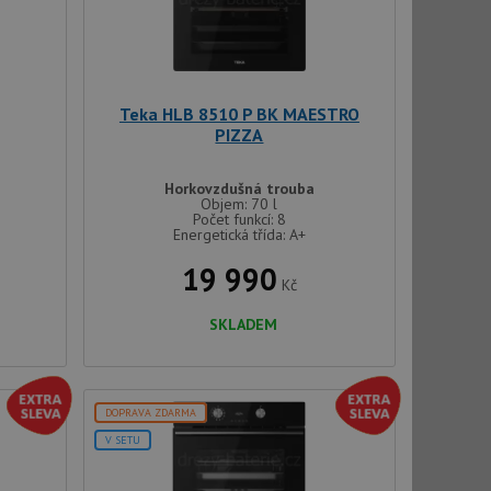
použití CORS po
 cookie lepivosti
ch na trvání s
le pokud je nalezen
bně použit jako pro
Teka HLB 8510 P BK MAESTRO
PIZZA
cript.com k
y cookie
okie-Script.com
Horkovzdušná trouba
Objem: 70 l
Počet funkcí: 8
Energetická třída: A+
19 990
Kč
SKLADEM
tics - což je
oogle. Tento soubor
uhlasu uživatele a
ím náhodně
ebem. Zaznamenává
DOPRAVA ZDARMA
í každého požadavku
zásadami ochrany
relacích a
 že jejich
V SETU
respektovány.
vu relace.