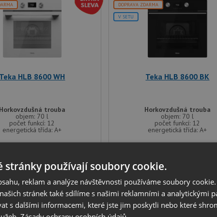
DARMA
DOPRAVA ZDARMA
V SETU
Teka HLB 8600 WH
Teka HLB 8600 BK
Horkovzdušná trouba
Horkovzdušná trouba
objem: 70 l
objem: 70 l
počet funkcí: 12
počet funkcí: 12
energetická třída: A+
energetická třída: A+
17 990
17 990
Kč
Kč
 stránky používají soubory cookie.
SKLADEM
SKLADEM
obsahu, reklam a analýze návštěvnosti používáme soubory cookie.
ašich stránek také sdílíme s našimi reklamními a analytickými par
 s dalšími informacemi, které jste jim poskytli nebo které shro
DARMA
DOPRAVA ZDARMA
služeb.
Zásady ochrany osobních údajů