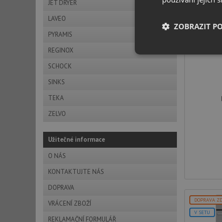
JET DRYER
V SETU
LAVEO
ZOBRAZIT P
PYRAMIS
REGINOX
Nezbytně nutn
soubory
SCHOCK
SINKS
TEKA
ZELVO
Nezbytně nutn
Užitečné informace
Nezbytně nutné soubo
O NÁS
stránky nelze bez ne
KONTAKTUJTE NÁS
Název
DOPRAVA
udid
DOPRAVA Z
VRÁCENÍ ZBOŽÍ
V SETU
REKLAMAČNÍ FORMULÁŘ