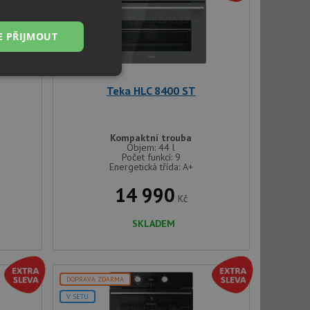
V SETU
E PŘIJMOUT
Nezařazené
soubory
Teka HLC 8400 ST
Kompaktní trouba
Objem: 44 l
Počet funkcí: 9
Energetická třída: A+
řazené soubory
14 990
Kč
 správa účtu. Webové
SKLADEM
ci zařízení, která
DOPRAVA ZDARMA
používání a zlepšila
V SETU