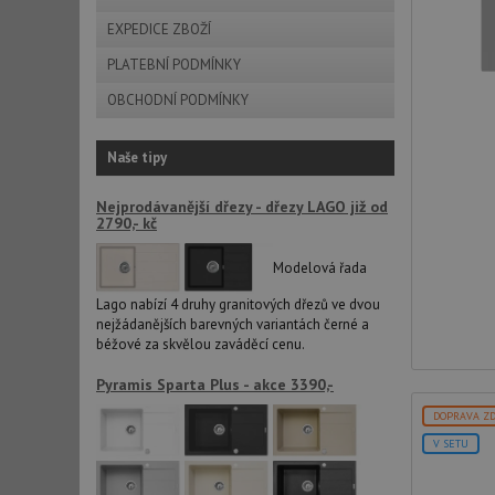
AWSALBCORS
EXPEDICE ZBOŽÍ
PLATEBNÍ PODMÍNKY
sid
OBCHODNÍ PODMÍNKY
CookieScriptConse
Naše tipy
Nejprodávanější dřezy - dřezy LAGO již od
2790,- kč
AUTORIZACE
Modelová řada
Lago nabízí 4 druhy granitových dřezů ve dvou
nejžádanějších barevných variantách černé a
Název
béžové za skvělou zaváděcí cenu.
Název
_ga
Pyramis Sparta Plus - akce 3390,-
VISITOR_PRIVACY_
DOPRAVA Z
V SETU
_ga_9T91YFLEPX
__Secure-YNID