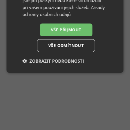
jste jim poskytli nebo které shromáždili
při vašem používání jejich služeb.
Zásady
ochrany osobních údajů
VŠE PŘIJMOUT
VŠE ODMÍTNOUT
ZOBRAZIT PODROBNOSTI
Nezbytně
Výkonové
Soubory
nutné
soubory
cílení
soubory
Funkční soubory
Nezařazené
soubory