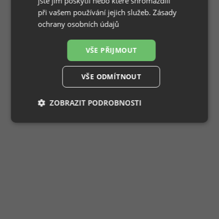
jste jim poskytli nebo které shromáždili
při vašem používání jejich služeb.
Zásady
ochrany osobních údajů
VŠE PŘIJMOUT
VŠE ODMÍTNOUT
ZOBRAZIT PODROBNOSTI
Nezbytně
Výkonové
Soubory
nutné
soubory
cílení
soubory
Funkční soubory
Nezařazené
soubory