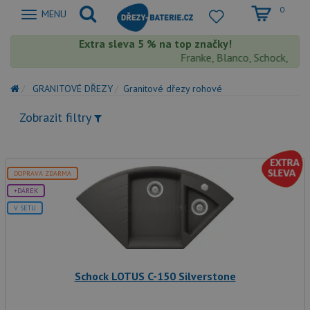
0
Zobrazit
MENU
nabidku
Extra sleva 5 % na top značky!
Franke, Blanco, Schock, Aquas
GRANITOVÉ DŘEZY
Granitové dřezy rohové
Zobrazit filtry
DOPRAVA ZDARMA
+DÁREK
V SETU
Schock LOTUS C-150 Silverstone