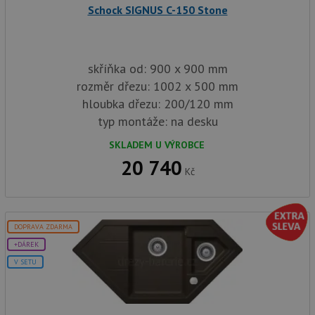
AWSALBCORS
1 týden
Pro po
Amazon.com Inc.
Schock SIGNUS C-150 Stone
podpo
widget-
lepivos
mediator.zopim.com
případ
CORS 
aktuali
Chrom
skříňka od: 900 x 900 mm
vytvář
zásadách ochrany soukromí společnosti Google
soubor
rozměr dřezu: 1002 x 500 mm
lepivos
každou
hloubka dřezu: 200/120 mm
funkcí 
typ montáže: na desku
založe
trvání
AWSA
SKLADEM U VÝROBCE
(ALB).
20 740
sid
.drezy-baterie.cz
4 týdny 2
Toto j
Kč
dny
běžný 
soubor
ale po
naleze
soubor
DOPRAVA ZDARMA
relace
pravd
+DÁREK
použit
správu
V SETU
relace.
CookieScriptConsent
5 měsíců
Tento 
CookieScript
4 týdny
cookie
www.drezy-
služba
baterie.cz