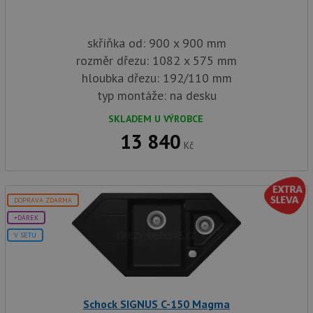
skříňka od: 900 x 900 mm
rozměr dřezu: 1082 x 575 mm
hloubka dřezu: 192/110 mm
typ montáže: na desku
SKLADEM U VÝROBCE
13 840
Kč
DOPRAVA ZDARMA
+DÁREK
V SETU
Schock SIGNUS C-150 Magma