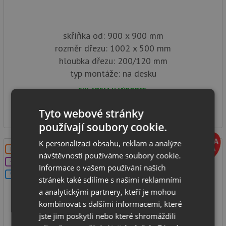
skříňka od: 900 x 900 mm
rozměr dřezu: 1002 x 500 mm
hloubka dřezu: 200/120 mm
typ montáže: na desku
SKLADEM U VÝROBCE
20 740
Kč
Tyto webové stránky
používají soubory cookie.
K personalizaci obsahu, reklam a analýze
DOPRAVA ZDARMA
návštěvnosti používáme soubory cookie.
+DÁREK
Informace o vašem používání našich
V SETU
stránek také sdílíme s našimi reklamními
a analytickými partnery, kteří je mohou
kombinovat s dalšími informacemi, které
jste jim poskytli nebo které shromáždili
Schock SIGNUS C-150 Silverstone