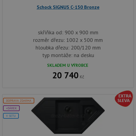
Script
zapam
Schock SIGNUS C-150 Bronze
předvo
souhla
soubor
návště
nutné,
banner
skříňka od: 900 x 900 mm
Cookie
rozměr dřezu: 1002 x 500 mm
Script
fungov
hloubka dřezu: 200/120 mm
správn
typ montáže: na desku
AUTORIZACE
www.drezy-
Zavřením
baterie.cz
prohlížeče
SKLADEM U VÝROBCE
20 740
Kč
Poskytovatel
Název
Vyprší
Popis
DOPRAVA ZDARMA
/
Doména
Poskytovatel
/
+DÁREK
Název
Vyprší
Po
_ga
1 rok
Tento název
Google LLC
Doména
V SETU
1
souboru cookie
.drezy-
měsíc
je spojen s
baterie.cz
VISITOR_PRIVACY_METADATA
6 měsíců
Te
YouTube
Google
coo
.youtube.com
Universal
uk
Analytics - což je
so