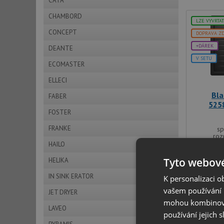
CATA
CHAMBORD
LZE VYVRTA
CONCEPT
DOPRAVA Z
+DÁREK
DEANTE
V SETU
ECOMASTER
ELLECI
Bla
FABER
525
FOSTER
FRANKE
sp
roz
HAILO
Tyto webové
HELIKA
IN SINK ERATOR
K personalizaci 
vašem používání n
JET DRYER
mohou kombinovat
LAVEO
používání jejich 