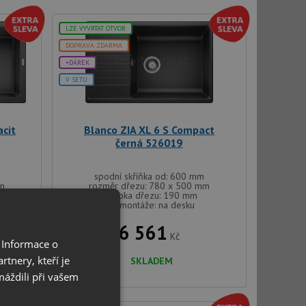
LZE VYVRTAT OTVOR
DOPRAVA ZDARMA
+DÁREK
V SETU
cit
Blanco ZIA XL 6 S Compact
černá 526019
spodní skříňka od: 600 mm
mm
rozměr dřezu: 780 x 500 mm
hloubka dřezu: 190 mm
typ montáže: na desku
6 561
Kč
 Informace o
tnery, kteří je
SKLADEM
máždili při vašem