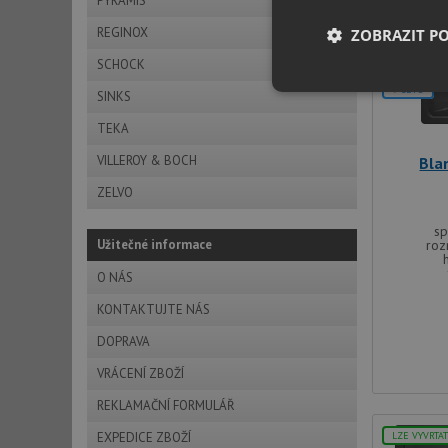
PYRAMIS
LZE VYVRTA
REGINOX
ZOBRAZIT P
DOPRAVA Z
SCHOCK
+DÁREK
V SETU
Nezbytně nutn
SINKS
soubory
TEKA
VILLEROY & BOCH
Bla
ZELVO
sp
Užitečné informace
roz
Nezbytně nutn
O NÁS
Nezbytně nutné soubo
stránky nelze bez ne
KONTAKTUJTE NÁS
DOPRAVA
Název
VRÁCENÍ ZBOŽÍ
udid
REKLAMAČNÍ FORMULÁŘ
AWSALBCORS
EXPEDICE ZBOŽÍ
LZE VYVRTA