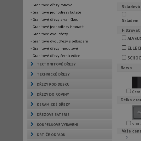
- Granitové dřezy rohové
Skladová
- Granitové jednodřezy kulaté
- Granitové dřezy s vaničkou
Skladem
- Granitové jednodřezy hranaté
Filtrovat
- Granitové dvoudřezy
ALVEU
- Granitové dvoudřezy s odkapem
ELLEC
- Granitové dřezy modulové
- Granitové dřezy černá edice
SCHO
TECTONITOVÉ DŘEZY
Barva
TECHNICKÉ DŘEZY
DŘEZY POD DESKU
Čern
DŘEZY DO ROVINY
Délka gra
KERAMICKÉ DŘEZY
DŘEZOVÉ BATERIE
500 
KOUPELNOVÉ VYBAVENÍ
Vaše cen
DRTIČE ODPADU
0