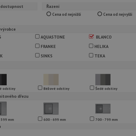
 dostupnost
Řazení
Cena od nejnižší
Cena od nejvyšší
 výrobce
S
AQUASTONE
BLANCO
I
FRANKE
HELIKA
CK
SINKS
TEKA
é odstíny
Béžové odstíny
Šedé odstíny
nitového dřezu
- 599 mm
600 - 699 mm
700 - 799 mm
a