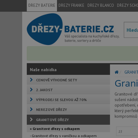
DŘEZY BATERIE
DŘEZY FRANKE
DŘEZY BLANCO
DŘEZY SCH
Naše nabídka
GRANI
Gran
CENOVĚ VÝHODNÉ SETY
2. JAKOST
Granitové dř
sušení nádob
VÝPRODEJ SE SLEVOU AŽ 70%
opotřebení, 
NEREZOVÉ DŘEZY
který perfek
kompromisů n
GRANITOVÉ DŘEZY
» Granitové dřezy s odkapem
- Granitové dřezy s vaničkou a odkapem