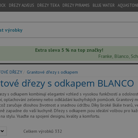
OCK
DŘEZY ALVEUS
DŘEZY TEKA
DŘEZY PYRAMIS
BLUE WATER
AQUASTON
Extra sleva 5 % na top značky!
Franke, Blanco, Schock, 
TOVÉ DŘEZY
Granitové dřezy s odkapem
itové dřezy s odkapem BLANCO
ezy s odkapem kombinují elegantní vzhled s vysokou funkčností a odolností
í, oplachování zeleniny nebo odkládání kuchyňských pomůcek. Granitový ma
což zaručuje dlouhou životnost a snadnou údržbu. Díky široké škále tvarů, 
tně zapadne do vaší kuchyně. Dřezy s odkapem jsou ideální volbou pro každ
a stylu. Vsaďte na spojení designu, kvality a komfortu.
Celkem výrobků
332