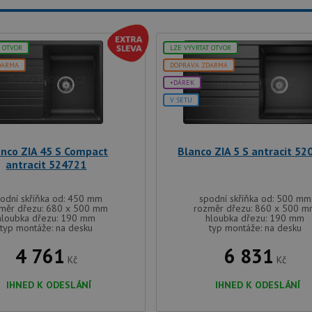
T OTVOR
LZE VYVRTAT OTVOR
DARMA
DOPRAVA ZDARMA
+DÁREK
V SETU
anco ZIA 45 S Compact
Blanco ZIA 5 S antracit 52
antracit 524721
odní skříňka od: 450 mm
spodní skříňka od: 500 mm
měr dřezu: 680 x 500 mm
rozměr dřezu: 860 x 500 
hloubka dřezu: 190 mm
hloubka dřezu: 190 mm
typ montáže: na desku
typ montáže: na desku
4 761
6 831
Kč
Kč
IHNED K ODESLÁNÍ
IHNED K ODESLÁNÍ