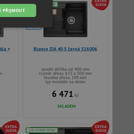
LZE VYVRTAT OTVOR
E PŘIJMOUT
DOPRAVA ZDARMA
+DÁREK
V SETU
Nezařazené
soubory
ála +
Blanco ZIA 40 S černá 526006
spodní skříňka od: 400 mm
mm
rozměr dřezu: 615 x 500 mm
řazené soubory
hloubka dřezu: 190 mm
typ montáže: na desku
 správa účtu. Webové
6 471
Kč
SKLADEM
ci zařízení, která
používání a zlepšila
použití CORS po
LZE VYVRTAT OTVOR