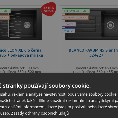
T OTVOR
LZE VYVRTAT OTVOR
DARMA
DOPRAVA ZDARMA
+DÁREK
V SETU
nco ELON XL 6 S černá
BLANCO FAVUM 45 S antra
883 + odkapová mřížka
524227
odní skříňka od: 600 mm
spodní skříňka od: 450 mm
měr dřezu: 780 x 500 mm
rozměr dřezu: 860 x 435 
hloubka dřezu: 190 mm
hloubka dřezu: 190 mm
typ montáže: na desku
typ montáže: na desku
 stránky používají soubory cookie.
8 991
5 571
Kč
Kč
obsahu, reklam a analýze návštěvnosti používáme soubory cookie.
ašich stránek také sdílíme s našimi reklamními a analytickými par
SKLADEM
SKLADEM
 s dalšími informacemi, které jste jim poskytli nebo které shro
služeb.
Zásady ochrany osobních údajů