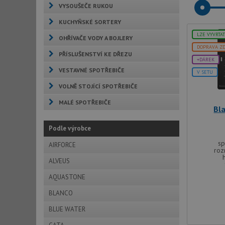
VYSOUŠEČE RUKOU
KUCHYŇSKÉ SORTERY
LZE VYVRTA
OHŘÍVAČE VODY A BOJLERY
DOPRAVA Z
PŘÍSLUŠENSTVÍ KE DŘEZU
+DÁREK
VESTAVNÉ SPOTŘEBIČE
V SETU
VOLNĚ STOJÍCÍ SPOTŘEBIČE
MALÉ SPOTŘEBIČE
Bl
Podle výrobce
sp
AIRFORCE
roz
ALVEUS
AQUASTONE
BLANCO
BLUE WATER