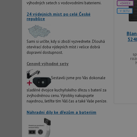
IDE
výhodných setech s vodovodními bateriemi.
+DÁREK
V SETU
24 výdejních míst po celé České
republice
sid
Blan
524
test_cookie
Sami si určíte, kdy si zboží vyzvednete. Dlouhá
otevírací doba výdejních míst i velice dobrá
dopravní dostupnost.
sp
YSC
roz
Cenově výhodné sety
_gcl_au
Sestavili jsme pro Vás dokonale
sladěné dvojice kuchyňského dřezu s baterií za
__Secure-ROLLOU
zvýhodněnou cenu. Výrobky nakupujete
najednou, šetříte tím Váš čas a také Vaše peníze.
VISITOR_INFO1_LIV
Náhradní díly ke dřezům a bateriím