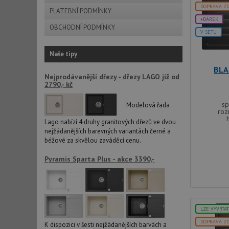
DOPRAVA Z
PLATEBNÍ PODMÍNKY
+DÁREK
OBCHODNÍ PODMÍNKY
sid
V SETU
Naše tipy
CookieScriptConse
BLA
Nejprodávanější dřezy - dřezy LAGO již od
2790,- kč
AUTORIZACE
sp
Modelová řada
roz
Lago nabízí 4 druhy granitových dřezů ve dvou
nejžádanějších barevných variantách černé a
béžové za skvělou zaváděcí cenu.
Název
Název
Pyramis Sparta Plus - akce 3390,-
_ga
VISITOR_PRIVACY_
LZE VYVRTA
_ga_9T91YFLEPX
__Secure-YNID
DOPRAVA Z
K dispozici v šesti nejžádanějších barvách a