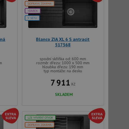
 cookie lepivosti
DOPRAVA ZDARMA
ch na trvání s
+DÁREK
le pokud je nalezen
V SETU
bně použit jako pro
cript.com k
y cookie
rná
Blanco ZIA XL 6 S antracit
okie-Script.com
517568
spodní skříňka od: 600 mm
mm
rozměr dřezu: 1000 x 500 mm
hloubka dřezu: 190 mm
typ montáže: na desku
7 911
Kč
tics - což je
SKLADEM
oogle. Tento soubor
uhlasu uživatele a
ím náhodně
ebem. Zaznamenává
í každého požadavku
zásadami ochrany
relacích a
 že jejich
respektovány.
LZE VYVRTAT OTVOR
vu relace.
DOPRAVA ZDARMA