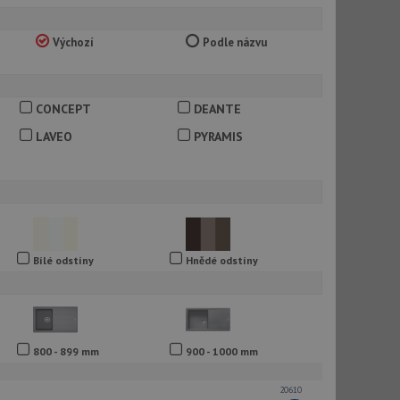
Výchozí
Podle názvu
CONCEPT
DEANTE
LAVEO
PYRAMIS
Bílé odstíny
Hnědé odstíny
800 - 899 mm
900 - 1000 mm
20610