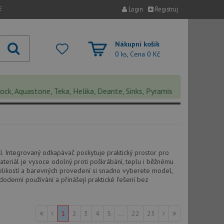
E
Login
Registruj
Nákupní košík
0 ks, Cena
0 Kč
Aquastone, Teka, Helika, Deante, Sinks, Pyramis, Cata, Faber a Airf
. Integrovaný odkapávač poskytuje praktický prostor pro
teriál je vysoce odolný proti poškrábání, teplu i běžnému
velikostí a barevných provedení si snadno vyberete model,
odenní používání a přinášejí praktické řešení bez
1
2
3
4
5
...
22
23