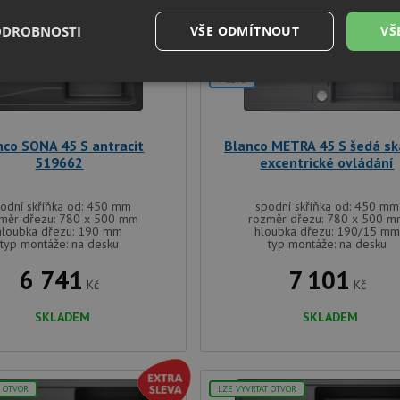
T OTVOR
LZE VYVRTAT OTVOR
ODROBNOSTI
VŠE ODMÍTNOUT
VŠ
DARMA
DOPRAVA ZDARMA
+DÁREK
V SETU
é
Výkonové
Soubory cílení
Funkční soubory
soubory
nco SONA 45 S antracit
Blanco METRA 45 S šedá sk
519662
excentrické ovládání
odní skříňka od: 450 mm
spodní skříňka od: 450 mm
měr dřezu: 780 x 500 mm
rozměr dřezu: 780 x 500 
é soubory
Výkonové soubory
Soubory cílení
Funkční soubory
Neza
hloubka dřezu: 190 mm
hloubka dřezu: 190/15 mm
typ montáže: na desku
typ montáže: na desku
ry cookie umožňují základní funkce webových stránek, jako je přihlášení uživatele a
6 741
7 101
zbytně nutných souborů cookie správně používat.
Kč
Kč
Poskytovatel
/
Vyprší
Popis
Doména
SKLADEM
SKLADEM
.drezy-baterie.cz
4 týdny 2
Tento cookie se používá k jedinečné identifika
dny
mají přístup k webové stránce, aby sledovala 
uživatelskou zkušenost.
1 týden
Pro pokračující podporu lepivosti s případy 
T OTVOR
LZE VYVRTAT OTVOR
Amazon.com Inc.