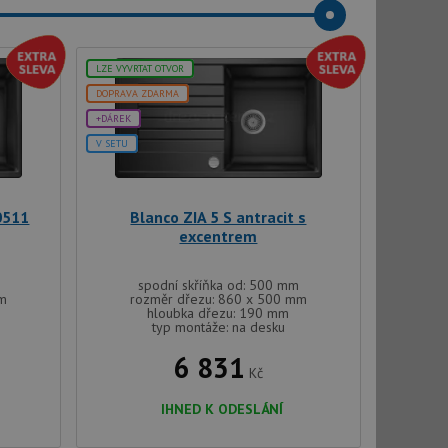
LZE VYVRTAT OTVOR
DOPRAVA ZDARMA
+DÁREK
V SETU
0511
Blanco ZIA 5 S antracit s
excentrem
spodní skříňka od: 500 mm
mm
rozměr dřezu: 860 x 500 mm
hloubka dřezu: 190 mm
typ montáže: na desku
6 831
Kč
IHNED K ODESLÁNÍ