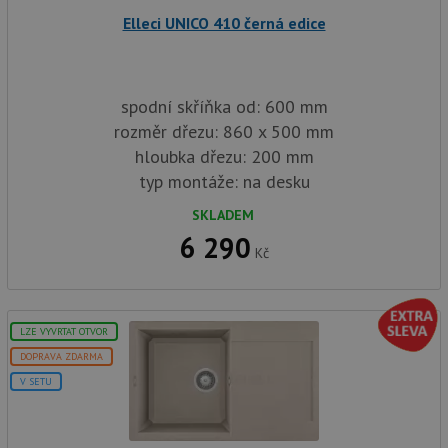
Elleci UNICO 410 černá edice
Nezbytně nutné soubory
Výkonové soubory
Soubory cílení
Funkční soubory
spodní skříňka od: 600 mm
Nezařazené soubory
rozměr dřezu: 860 x 500 mm
hloubka dřezu: 200 mm
Nezbytně nutné soubory cookie umožňují základní
funkce webových stránek, jako je přihlášení
typ montáže: na desku
uživatele a správa účtu. Webové stránky nelze bez
nezbytně nutných souborů cookie správně používat.
SKLADEM
6 290
Poskytovatel
/
Název
Vyprší
Popis
Kč
Doména
udid
.drezy-baterie.cz
4 týdny 2
Tento 
dny
použív
jedine
identif
LZE VYVRTAT OTVOR
zařízen
mají př
DOPRAVA ZDARMA
webové
aby sl
V SETU
použív
zlepšil
uživat
zkušen