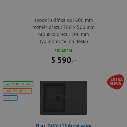
spodní skříňka od: 600 mm
rozměr dřezu: 780 x 500 mm
hloubka dřezu: 200 mm
typ montáže: na desku
SKLADEM
5 590
Kč
LZE VYVRTAT OTVOR
DOPRAVA ZDARMA
V SETU
Elleci EASY 135 černá edice