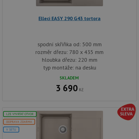
in
baterie.cz
1
cookie používá
tom
měsíc
Google Analytics
ko
k zachování
uži
stavu relace.
Elleci EASY 290 G43 tortora
we
a j
rek
ko
uži
vid
spodní skříňka od: 500 mm
ná
uv
rozměr dřezu: 780 x 435 mm
we
hloubka dřezu: 220 mm
sid
.seznam.cz
4 týdny 2
Tot
dny
bě
typ montáže: na desku
so
ale
SKLADEM
nal
so
3 690
rel
Kč
pr
pou
spr
rel
test_cookie
15 minut
Te
Google LLC
LZE VYVRTAT OTVOR
co
.doubleclick.net
DOPRAVA ZDARMA
na
sp
V SETU
Do
(kt