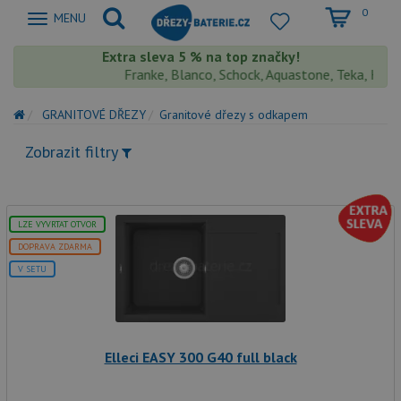
0
Zobrazit
MENU
nabidku
Extra sleva 5 % na top značky!
Franke, Blanco, Schock, Aquastone, Teka, Helika,
GRANITOVÉ DŘEZY
Granitové dřezy s odkapem
Zobrazit filtry
LZE VYVRTAT OTVOR
DOPRAVA ZDARMA
V SETU
Elleci EASY 300 G40 full black