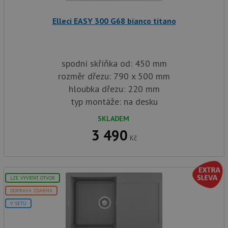
služba
baterie.cz
Script
zapam
Elleci EASY 300 G68 bianco titano
předvo
souhla
soubor
návště
nutné,
banner
spodní skříňka od: 450 mm
Cookie
rozměr dřezu: 790 x 500 mm
Script
fungov
hloubka dřezu: 220 mm
správn
typ montáže: na desku
AUTORIZACE
www.drezy-
Zavřením
baterie.cz
prohlížeče
SKLADEM
3 490
Kč
Poskytovatel
Název
Vyprší
Popis
LZE VYVRTAT OTVOR
/
Doména
Poskytovatel
/
DOPRAVA ZDARMA
Název
Vyprší
Po
_ga
1 rok
Tento název
Google LLC
Doména
V SETU
1
souboru cookie
.drezy-
měsíc
je spojen s
baterie.cz
VISITOR_PRIVACY_METADATA
6 měsíců
Te
YouTube
Google
coo
.youtube.com
Universal
uk