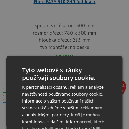
Elleci EASY 310 G40 full black
spodní skříňka od: 500 mm
rozměr dřezu: 780 x 500 mm
hloubka dřezu: 215 mm
typ montáže: na desku
SKLADEM
3 490
Kč
Tyto webové stránky
používají soubory cookie.
K personalizaci obsahu, reklam a analýze
LZE VYVRTAT OTVOR
návštěvnosti používáme soubory cookie.
DOPRAVA ZDARMA
Informace o vašem používání našich
V SETU
stránek také sdílíme s našimi reklamními
a analytickými partnery, kteří je mohou
kombinovat s dalšími informacemi, které
jste jim poskytli nebo které shromáždili