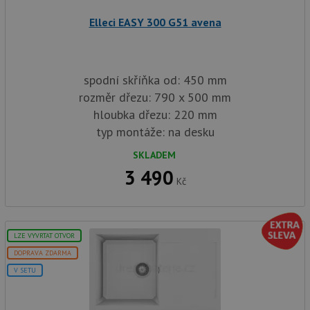
AWSALBCORS
1 týden
Pro po
Amazon.com Inc.
Elleci EASY 300 G51 avena
podpo
widget-
lepivos
mediator.zopim.com
případ
CORS 
aktuali
Chrom
spodní skříňka od: 450 mm
vytvář
zásadách ochrany soukromí společnosti Google
soubor
rozměr dřezu: 790 x 500 mm
lepivos
každou
hloubka dřezu: 220 mm
funkcí 
typ montáže: na desku
založe
trvání
AWSA
SKLADEM
(ALB).
3 490
sid
.drezy-baterie.cz
4 týdny 2
Toto j
Kč
dny
běžný 
soubor
ale po
naleze
soubor
LZE VYVRTAT OTVOR
relace
pravd
DOPRAVA ZDARMA
použit
správu
V SETU
relace.
CookieScriptConsent
5 měsíců
Tento 
CookieScript
4 týdny
cookie
www.drezy-