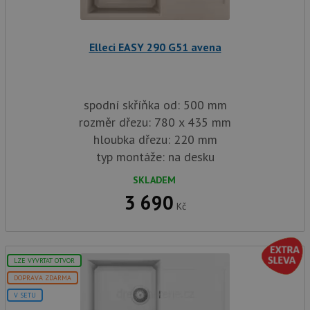
sp
Goo
zji
pro
ná
Elleci EASY 290 G51 avena
we
po
so
YSC
Zavřením
Te
Google LLC
prohlížeče
co
.youtube.com
spodní skříňka od: 500 mm
na
Yo
rozměr dřezu: 780 x 435 mm
sl
hloubka dřezu: 220 mm
zo
vlo
typ montáže: na desku
_gcl_au
3 měsíce
Te
Google LLC
co
.drezy-
SKLADEM
na
baterie.cz
3 690
sp
Kč
Dou
pr
in
tom
ko
uži
LZE VYVRTAT OTVOR
we
a j
DOPRAVA ZDARMA
rek
ko
V SETU
uži