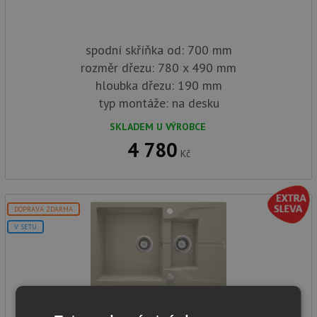
spodní skříňka od: 700 mm
rozměr dřezu: 780 x 490 mm
hloubka dřezu: 190 mm
typ montáže: na desku
SKLADEM U VÝROBCE
4 780
Kč
DOPRAVA ZDARMA
V SETU
Deante ANDANTE ZQN 7513 písková