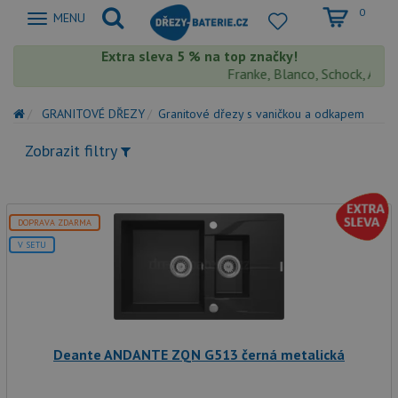
0
Zobrazit
MENU
nabidku
Extra sleva 5 % na top značky!
Franke, Blanco, Schock, Aquast
GRANITOVÉ DŘEZY
Granitové dřezy s vaničkou a odkapem
Zobrazit filtry
DOPRAVA ZDARMA
V SETU
Deante ANDANTE ZQN G513 černá metalická