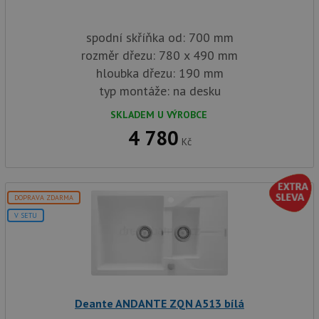
spodní skříňka od: 700 mm
rozměr dřezu: 780 x 490 mm
hloubka dřezu: 190 mm
typ montáže: na desku
SKLADEM U VÝROBCE
4 780
Kč
DOPRAVA ZDARMA
V SETU
Deante ANDANTE ZQN A513 bílá