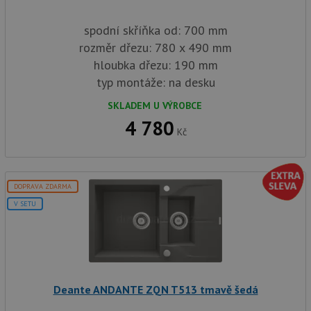
spodní skříňka od: 700 mm
rozměr dřezu: 780 x 490 mm
hloubka dřezu: 190 mm
typ montáže: na desku
SKLADEM U VÝROBCE
4 780
Kč
DOPRAVA ZDARMA
V SETU
Deante ANDANTE ZQN T513 tmavě šedá