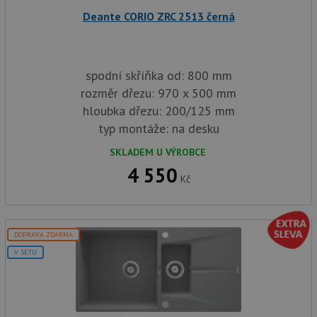
sid
.drezy-baterie.cz
4 týdny 2
Toto j
Deante CORIO ZRC 2513 černá
dny
běžný 
soubor
ale po
naleze
soubor
spodní skříňka od: 800 mm
relace
pravd
rozměr dřezu: 970 x 500 mm
použit
správu
hloubka dřezu: 200/125 mm
relace.
typ montáže: na desku
CookieScriptConsent
5 měsíců
Tento 
CookieScript
4 týdny
cookie
www.drezy-
SKLADEM U VÝROBCE
služba
baterie.cz
Script
4 550
zapam
Kč
předvo
souhla
soubor
návště
nutné,
banner
DOPRAVA ZDARMA
Cookie
Script
V SETU
fungov
správn
AUTORIZACE
www.drezy-
Zavřením
baterie.cz
prohlížeče