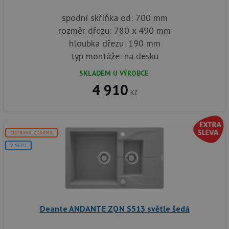
spodní skříňka od: 700 mm
rozměr dřezu: 780 x 490 mm
hloubka dřezu: 190 mm
typ montáže: na desku
SKLADEM U VÝROBCE
4 910
Kč
DOPRAVA ZDARMA
V SETU
Deante ANDANTE ZQN S513 světle šedá