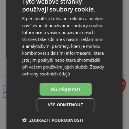
Tyto webové stránky
používají soubory cookie.
K personalizaci obsahu, reklam a analýze
spodní skříňka od: 700 mm
návštěvnosti používáme soubory cookie.
rozměr dřezu: 780 x 490 mm
Informace o vašem používání našich
hloubka dřezu: 190 mm
stránek také sdílíme s našimi reklamními
typ montáže: na desku
a analytickými partnery, kteří je mohou
kombinovat s dalšími informacemi, které
SKLADEM U VÝROBCE
jste jim poskytli nebo které shromáždili
4 780
Kč
při vašem používání jejich služeb.
Zásady
ochrany osobních údajů
DOPRAVA ZDARMA
VŠE PŘIJMOUT
V SETU
VŠE ODMÍTNOUT
ZOBRAZIT PODROBNOSTI