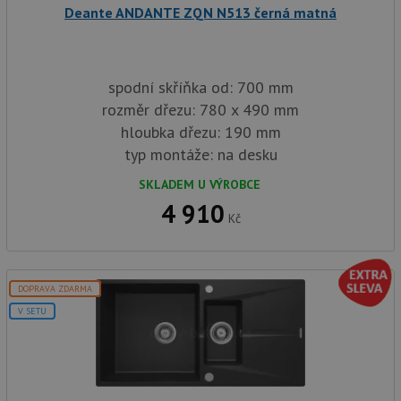
Poskytovatel
/
Název
Vyprší
Popis
Deante ANDANTE ZQN N513 černá matná
Doména
udid
.drezy-baterie.cz
4 týdny 2
Tento 
dny
použív
jedine
identif
spodní skříňka od: 700 mm
zařízen
mají př
rozměr dřezu: 780 x 490 mm
webové
hloubka dřezu: 190 mm
aby sl
použív
typ montáže: na desku
zlepšil
uživat
zkušen
SKLADEM U VÝROBCE
4 910
AWSALBCORS
1 týden
Pro po
Amazon.com Inc.
Kč
podpo
widget-
lepivos
mediator.zopim.com
případ
CORS 
aktuali
Chrom
DOPRAVA ZDARMA
vytvář
zásadách ochrany soukromí společnosti Google
soubor
V SETU
lepivos
každou
funkcí 
založe
trvání
AWSA
(ALB).