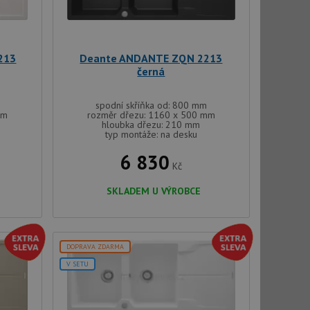
213
Deante ANDANTE ZQN 2213
černá
spodní skříňka od: 800 mm
mm
rozměr dřezu: 1160 x 500 mm
hloubka dřezu: 210 mm
typ montáže: na desku
6 830
Kč
SKLADEM U VÝROBCE
DOPRAVA ZDARMA
V SETU