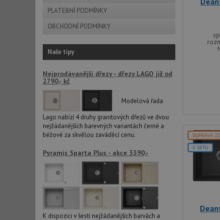
Dean
PLATEBNÍ PODMÍNKY
OBCHODNÍ PODMÍNKY
sid
sp
roz
Naše tipy
CookieScriptConse
Nejprodávanější dřezy - dřezy LAGO již od
2790,- kč
AUTORIZACE
Modelová řada
Lago nabízí 4 druhy granitových dřezů ve dvou
nejžádanějších barevných variantách černé a
béžové za skvělou zaváděcí cenu.
DOPRAVA Z
Název
Název
V SETU
Pyramis Sparta Plus - akce 3390,-
_ga
VISITOR_PRIVACY_
_ga_9T91YFLEPX
Deant
__Secure-YNID
K dispozici v šesti nejžádanějších barvách a