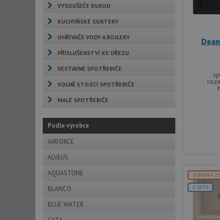
VYSOUŠEČE RUKOU
KUCHYŇSKÉ SORTERY
OHŘÍVAČE VODY A BOJLERY
Dean
PŘÍSLUŠENSTVÍ KE DŘEZU
VESTAVNÉ SPOTŘEBIČE
sp
roz
VOLNĚ STOJÍCÍ SPOTŘEBIČE
MALÉ SPOTŘEBIČE
Podle výrobce
AIRFORCE
ALVEUS
AQUASTONE
DOPRAVA Z
V SETU
BLANCO
BLUE WATER