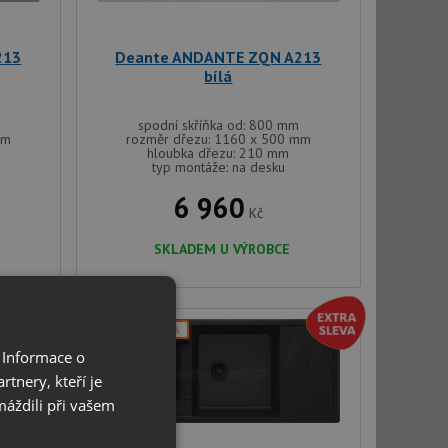
213
Deante ANDANTE ZQN A213
bílá
spodní skříňka od: 800 mm
mm
rozměr dřezu: 1160 x 500 mm
hloubka dřezu: 210 mm
typ montáže: na desku
6 960
Kč
SKLADEM U VÝROBCE
DOPRAVA ZDARMA
 Informace o
V SETU
tnery, kteří je
máždili při vašem