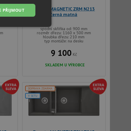
213
Deante MAGNETIC ZRM N213
E PŘIJMOUT
černá matná
Nezařazené
spodní skříňka od: 900 mm
soubory
mm
rozměr dřezu: 1160 x 500 mm
hloubka dřezu: 210 mm
typ montáže: na desku
9 100
Kč
SKLADEM U VÝROBCE
řazené soubory
 správa účtu. Webové
DOPRAVA ZDARMA
V SETU
ci zařízení, která
používání a zlepšila
použití CORS po