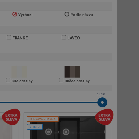
Výchozí
Podle názvu
FRANKE
LAVEO
Bílé odstíny
Hnědé odstíny
18720
DOPRAVA ZDARMA
V SETU