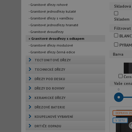
- Granitové dřezy rohové
Skladová
- Granitové jednodřezy kulaté
- Granitové dřezy s vaničkou
Skladem
- Granitové jednodřezy hranaté
Filtrovat
- Granitové dvoudřezy
BLAN
» Granitové dvoudřezy s odkapem
PYRAM
- Granitové dřezy modulové
- Granitové dřezy černá edice
Barva
TECTONITOVÉ DŘEZY
TECHNICKÉ DŘEZY
Čern
DŘEZY POD DESKU
Vaše cen
DŘEZY DO ROVINY
0
KERAMICKÉ DŘEZY
DŘEZOVÉ BATERIE
DOPRAVA Z
KOUPELNOVÉ VYBAVENÍ
V SETU
DRTIČE ODPADU