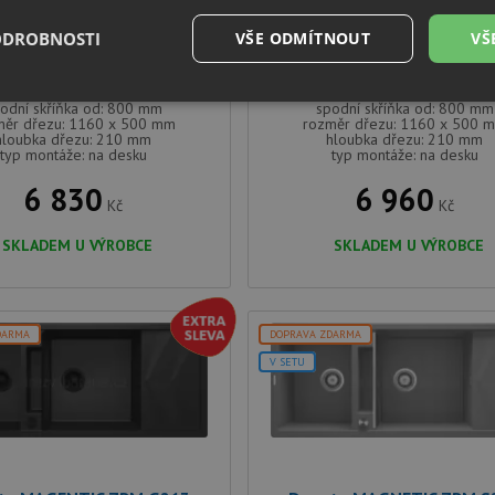
te ANDANTE ZQN T213
Deante ANDANTE ZQN G
ODROBNOSTI
VŠE ODMÍTNOUT
VŠ
tmavě šedá
černá metalická
é
Výkonové
Soubory cílení
Funkční soubory
odní skříňka od: 800 mm
spodní skříňka od: 800 mm
soubory
měr dřezu: 1160 x 500 mm
rozměr dřezu: 1160 x 500 
hloubka dřezu: 210 mm
hloubka dřezu: 210 mm
typ montáže: na desku
typ montáže: na desku
6 830
6 960
Kč
Kč
SKLADEM U VÝROBCE
SKLADEM U VÝROBCE
é soubory
Výkonové soubory
Soubory cílení
Funkční soubory
Neza
ry cookie umožňují základní funkce webových stránek, jako je přihlášení uživatele a
DARMA
DOPRAVA ZDARMA
zbytně nutných souborů cookie správně používat.
V SETU
Poskytovatel
/
Vyprší
Popis
Doména
.drezy-baterie.cz
4 týdny 2
Tento cookie se používá k jedinečné identifika
dny
mají přístup k webové stránce, aby sledovala 
uživatelskou zkušenost.
1 týden
Pro pokračující podporu lepivosti s případy 
Amazon.com Inc.