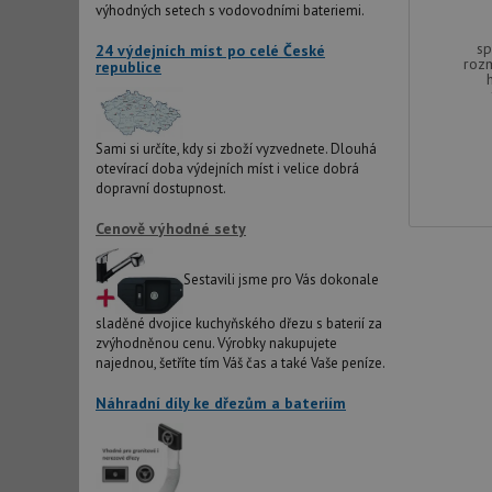
IDE
výhodných setech s vodovodními bateriemi.
sp
24 výdejních míst po celé České
roz
republice
sid
test_cookie
Sami si určíte, kdy si zboží vyzvednete. Dlouhá
otevírací doba výdejních míst i velice dobrá
dopravní dostupnost.
YSC
Cenově výhodné sety
_gcl_au
Sestavili jsme pro Vás dokonale
sladěné dvojice kuchyňského dřezu s baterií za
__Secure-ROLLOU
zvýhodněnou cenu. Výrobky nakupujete
najednou, šetříte tím Váš čas a také Vaše peníze.
VISITOR_INFO1_LIV
Náhradní díly ke dřezům a bateriím