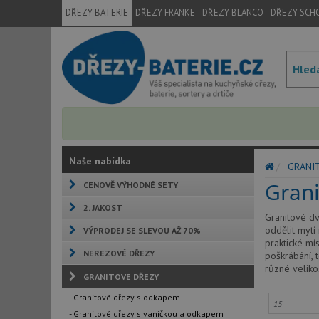
DŘEZY BATERIE
DŘEZY FRANKE
DŘEZY BLANCO
DŘEZY SCH
Naše nabídka
GRANI
Gran
CENOVĚ VÝHODNÉ SETY
2. JAKOST
Granitové dv
oddělit mytí
VÝPRODEJ SE SLEVOU AŽ 70%
praktické mí
NEREZOVÉ DŘEZY
poškrábání, 
různé veliko
GRANITOVÉ DŘEZY
- Granitové dřezy s odkapem
- Granitové dřezy s vaničkou a odkapem