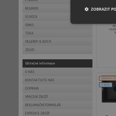
PYRAMIS
Dean
REGINOX
ZOBRAZIT P
SCHOCK
Nezbytně nutn
SINKS
sp
soubory
roz
TEKA
VILLEROY & BOCH
ZELVO
Užitečné informace
Nezbytně nutn
O NÁS
Nezbytně nutné soubo
DOPRAVA Z
stránky nelze bez ne
KONTAKTUJTE NÁS
V SETU
DOPRAVA
Název
VRÁCENÍ ZBOŽÍ
udid
REKLAMAČNÍ FORMULÁŘ
AWSALBCORS
EXPEDICE ZBOŽÍ