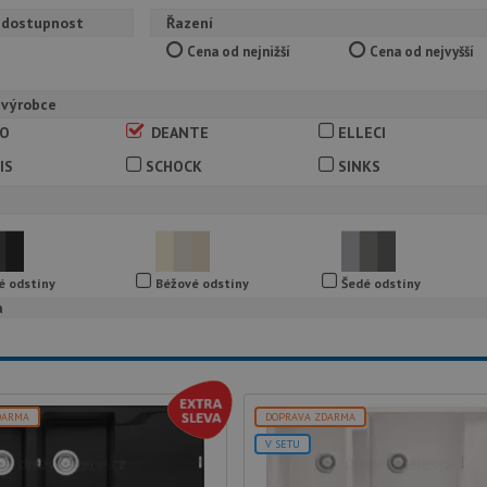
 dostupnost
Řazení
Cena od nejnižší
Cena od nejvyšší
 výrobce
CO
DEANTE
ELLECI
IS
SCHOCK
SINKS
é odstíny
Béžové odstíny
Šedé odstíny
a
DARMA
DOPRAVA ZDARMA
V SETU