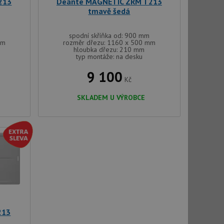
213
Deante MAGNETIC ZRM T213
 cookie lepivosti
ch na trvání s
tmavě šedá
le pokud je nalezen
spodní skříňka od: 900 mm
bně použit jako pro
mm
rozměr dřezu: 1160 x 500 mm
hloubka dřezu: 210 mm
typ montáže: na desku
cript.com k
y cookie
9 100
okie-Script.com
Kč
SKLADEM U VÝROBCE
tics - což je
oogle. Tento soubor
uhlasu uživatele a
ím náhodně
ebem. Zaznamenává
í každého požadavku
zásadami ochrany
relacích a
 že jejich
respektovány.
vu relace.
213