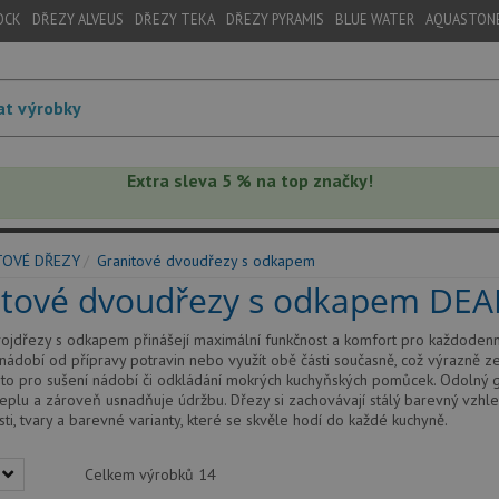
OCK
DŘEZY ALVEUS
DŘEZY TEKA
DŘEZY PYRAMIS
BLUE WATER
AQUASTON
Extra sleva 5 % na top značky!
TOVÉ DŘEZY
Granitové dvoudřezy s odkapem
itové dvoudřezy s odkapem DE
ojdřezy s odkapem přinášejí maximální funkčnost a komfort pro každodenn
 nádobí od přípravy potravin nebo využít obě části současně, což výrazně 
sto pro sušení nádobí či odkládání mokrých kuchyňských pomůcek. Odolný gr
teplu a zároveň usnadňuje údržbu. Dřezy si zachovávají stálý barevný vzhl
sti, tvary a barevné varianty, které se skvěle hodí do každé kuchyně.
Celkem výrobků
14