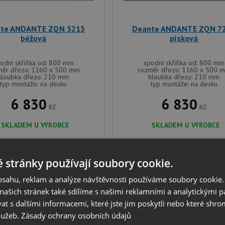
te ANDANTE ZQN 5213
Deante ANDANTE ZQN 7
béžová
písková
odní skříňka od: 800 mm
spodní skříňka od: 800 mm
měr dřezu: 1160 x 500 mm
rozměr dřezu: 1160 x 500 
hloubka dřezu: 210 mm
hloubka dřezu: 210 mm
typ montáže: na desku
typ montáže: na desku
6 830
6 830
Kč
Kč
SKLADEM U VÝROBCE
SKLADEM U VÝROBCE
 stránky používají soubory cookie.
DARMA
DOPRAVA ZDARMA
obsahu, reklam a analýze návštěvnosti používáme soubory cookie.
V SETU
ašich stránek také sdílíme s našimi reklamními a analytickými par
 s dalšími informacemi, které jste jim poskytli nebo které shro
služeb.
Zásady ochrany osobních údajů