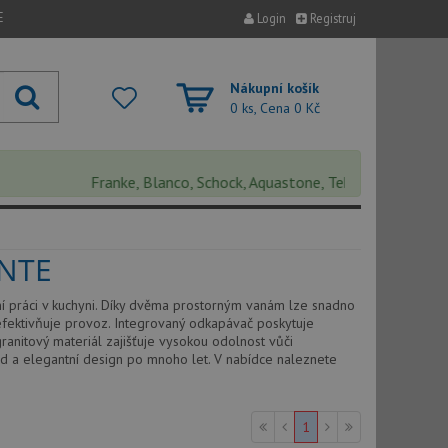
E
Login
Registruj
Nákupní košík
0 ks, Cena
0 Kč
Franke, Blanco, Schock, Aquastone, Teka, Helika, Deante, S
ANTE
í práci v kuchyni. Díky dvěma prostorným vanám lze snadno
zefektivňuje provoz. Integrovaný odkapávač poskytuje
anitový materiál zajišťuje vysokou odolnost vůči
ed a elegantní design po mnoho let. V nabídce naleznete
1