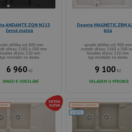
te ANDANTE ZQN N213
Deante MAGNETIC ZRM A
černá matná
bílá
odní skříňka od: 800 mm
spodní skříňka od: 900 mm
měr dřezu: 1160 x 500 mm
rozměr dřezu: 1160 x 500 
hloubka dřezu: 210 mm
hloubka dřezu: 210 mm
typ montáže: na desku
typ montáže: na desku
6 960
9 100
Kč
Kč
IHNED K ODESLÁNÍ
SKLADEM U VÝROBCE
DARMA
DOPRAVA ZDARMA
V SETU