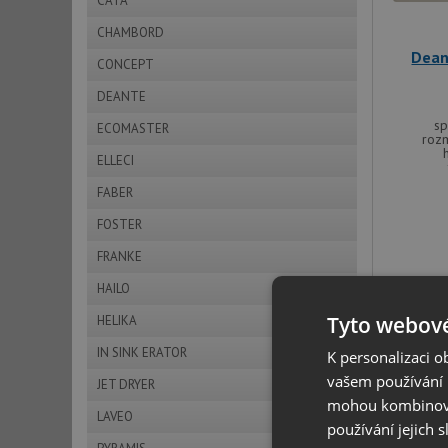
CATA
CHAMBORD
Dean
CONCEPT
DEANTE
sp
ECOMASTER
roz
ELLECI
FABER
FOSTER
FRANKE
HAILO
Tyto webové
HELIKA
DOPRAVA Z
IN SINK ERATOR
K personalizaci 
V SETU
vašem používání n
JET DRYER
mohou kombinovat
LAVEO
používání jejich 