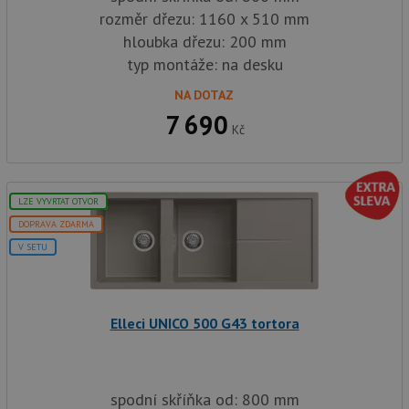
jedine
identif
rozměr dřezu: 1160 x 510 mm
zařízen
hloubka dřezu: 200 mm
mají př
webové
typ montáže: na desku
aby sl
použív
zlepšil
NA DOTAZ
uživat
7 690
zkušen
Kč
AWSALBCORS
1 týden
Pro po
Amazon.com Inc.
podpo
widget-
lepivos
mediator.zopim.com
případ
CORS 
LZE VYVRTAT OTVOR
aktuali
Chrom
DOPRAVA ZDARMA
vytvář
zásadách ochrany soukromí společnosti Google
soubor
V SETU
lepivos
každou
funkcí 
založe
trvání
Elleci UNICO 500 G43 tortora
AWSA
(ALB).
sid
.drezy-baterie.cz
4 týdny 2
Toto j
dny
běžný 
soubor
spodní skříňka od: 800 mm
ale po