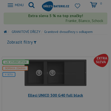
0
Zobrazit
MENU
nabidku
Extra sleva 5 % na top značky!
Franke, Blanco, Schock, Aqua
GRANITOVÉ DŘEZY
Granitové dvoudřezy s odkapem
Zobrazit filtry
LZE VYVRTAT OTVOR
DOPRAVA ZDARMA
V SETU
Elleci UNICO 500 G40 full black