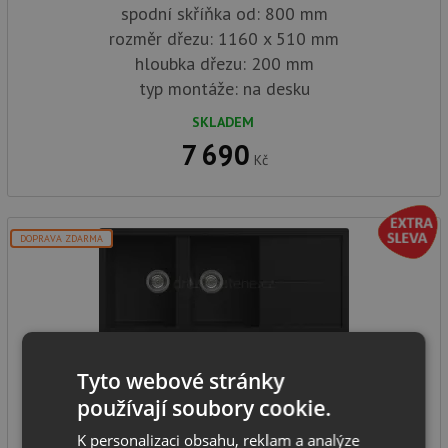
spodní skříňka od: 800 mm
rozměr dřezu: 1160 x 510 mm
hloubka dřezu: 200 mm
typ montáže: na desku
SKLADEM
7 690
Kč
DOPRAVA ZDARMA
ELLECI UNICO 500 K86 black
Tyto webové stránky
používají soubory cookie.
K personalizaci obsahu, reklam a analýze