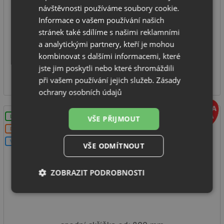
spodní skříňka od: 800 mm
návštěvnosti používáme soubory cookie.
rozměr dřezu: 1160 x 510 mm
Informace o vašem používání našich
hloubka dřezu: 200 mm
stránek také sdílíme s našimi reklamními
typ montáže: na desku
a analytickými partnery, kteří je mohou
kombinovat s dalšími informacemi, které
SKLADEM
jste jim poskytli nebo které shromáždili
8 290
Kč
při vašem používání jejich služeb.
Zásady
ochrany osobních údajů
LZE VYVRTAT OTVOR
VŠE PŘIJMOUT
DOPRAVA ZDARMA
V SETU
VŠE ODMÍTNOUT
ZOBRAZIT PODROBNOSTI
Elleci UNICO 500 G51 avena
Nezbytně
Výkonové
Soubory
nutné
soubory
cílení
soubory