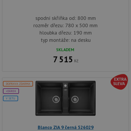
spodní skříňka od: 800 mm
rozměr dřezu: 780 x 500 mm
hloubka dřezu: 190 mm
typ montáže: na desku
SKLADEM
7 515
Kč
DOPRAVA ZDARMA
+DÁREK
V SETU
Blanco ZIA 9 černá 526029