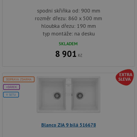
spodní skříňka od: 900 mm
rozměr dřezu: 860 x 500 mm
hloubka dřezu: 190 mm
typ montáže: na desku
SKLADEM
8 901
Kč
DOPRAVA ZDARMA
+DÁREK
V SETU
Blanco ZIA 9 bílá 516678