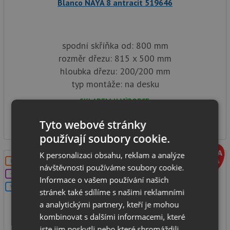
Blanco NAYA 8 antracit 519646
spodní skříňka od: 800 mm
rozměr dřezu: 815 x 500 mm
hloubka dřezu: 200/200 mm
typ montáže: na desku
SKLADEM U VÝROBCE
9 090
Kč
Tyto webové stránky
používají soubory cookie.
K personalizaci obsahu, reklam a analýze
DOPRAVA ZDARMA
návštěvnosti používáme soubory cookie.
+DÁREK
Informace o vašem používání našich
V SETU
stránek také sdílíme s našimi reklamními
a analytickými partnery, kteří je mohou
kombinovat s dalšími informacemi, které
jste jim poskytli nebo které shromáždili