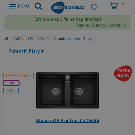
0
Zobrazit
MENU
nabidku
Extra sleva 5 % na top značky!
Franke, Blanco, Schock, Aquasto
GRANITOVÉ DŘEZY
Granitové dvoudřezy
Zobrazit filtry
DOPRAVA ZDARMA
+DÁREK
V SETU
Blanco ZIA 9 antracit 516686