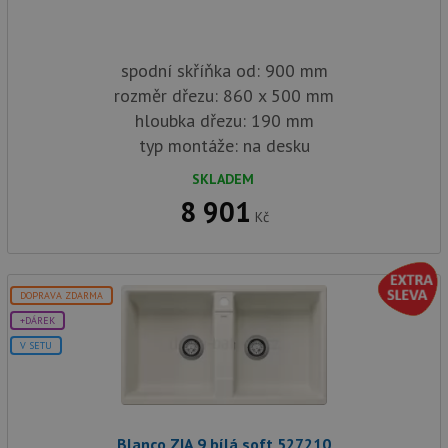
spodní skříňka od: 900 mm
rozměr dřezu: 860 x 500 mm
hloubka dřezu: 190 mm
typ montáže: na desku
SKLADEM
8 901
Kč
DOPRAVA ZDARMA
+DÁREK
V SETU
Blanco ZIA 9 bílá soft 527210