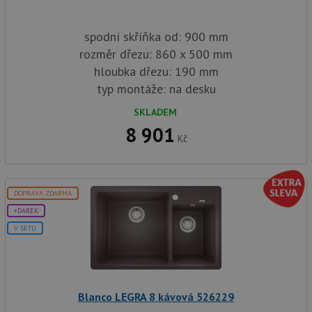
spodní skříňka od: 900 mm
rozměr dřezu: 860 x 500 mm
hloubka dřezu: 190 mm
typ montáže: na desku
SKLADEM
8 901
Kč
DOPRAVA ZDARMA
+DÁREK
V SETU
Blanco LEGRA 8 kávová 526229