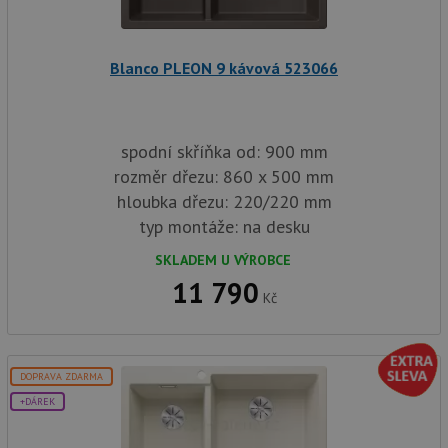
sp
Goo
zji
pro
ná
Blanco PLEON 9 kávová 523066
we
po
so
YSC
Zavřením
Te
Google LLC
prohlížeče
co
.youtube.com
spodní skříňka od: 900 mm
na
Yo
rozměr dřezu: 860 x 500 mm
sl
hloubka dřezu: 220/220 mm
zo
vlo
typ montáže: na desku
_gcl_au
3 měsíce
Te
Google LLC
co
.drezy-
SKLADEM U VÝROBCE
na
baterie.cz
11 790
sp
Kč
Dou
pr
in
tom
ko
uži
DOPRAVA ZDARMA
we
a j
+DÁREK
rek
ko
uži