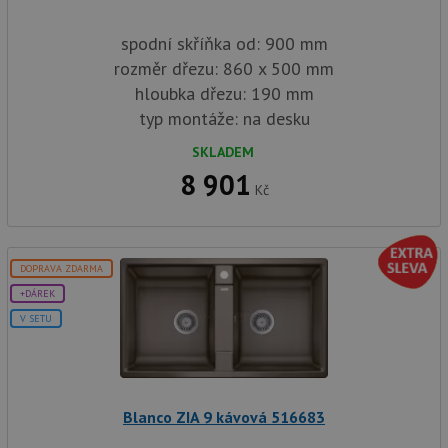
spodní skříňka od: 900 mm
rozměr dřezu: 860 x 500 mm
hloubka dřezu: 190 mm
typ montáže: na desku
SKLADEM
8 901
Kč
DOPRAVA ZDARMA
+DÁREK
V SETU
Blanco ZIA 9 kávová 516683