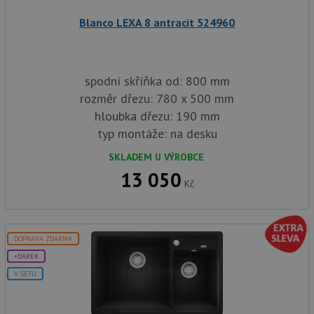
AWSALBCORS
1 týden
Pro po
Amazon.com Inc.
Blanco LEXA 8 antracit 524960
podpo
widget-
lepivos
mediator.zopim.com
případ
CORS 
aktuali
Chrom
spodní skříňka od: 800 mm
vytvář
zásadách ochrany soukromí společnosti Google
soubor
rozměr dřezu: 780 x 500 mm
lepivos
každou
hloubka dřezu: 190 mm
funkcí 
typ montáže: na desku
založe
trvání
AWSA
SKLADEM U VÝROBCE
(ALB).
13 050
sid
.drezy-baterie.cz
4 týdny 2
Toto j
Kč
dny
běžný 
soubor
ale po
naleze
soubor
DOPRAVA ZDARMA
relace
pravd
+DÁREK
použit
správu
V SETU
relace.
CookieScriptConsent
5 měsíců
Tento 
CookieScript
4 týdny
cookie
www.drezy-