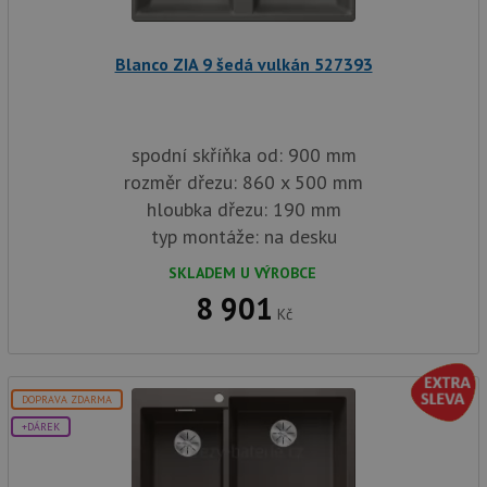
in
baterie.cz
1
cookie používá
tom
měsíc
Google Analytics
ko
k zachování
uži
stavu relace.
Blanco ZIA 9 šedá vulkán 527393
we
a j
rek
ko
uži
vid
spodní skříňka od: 900 mm
ná
uv
rozměr dřezu: 860 x 500 mm
we
hloubka dřezu: 190 mm
sid
.seznam.cz
4 týdny 2
Tot
dny
bě
typ montáže: na desku
so
ale
SKLADEM U VÝROBCE
nal
so
8 901
rel
Kč
pr
pou
spr
rel
test_cookie
15 minut
Te
Google LLC
DOPRAVA ZDARMA
co
.doubleclick.net
+DÁREK
na
sp
Do
(kt