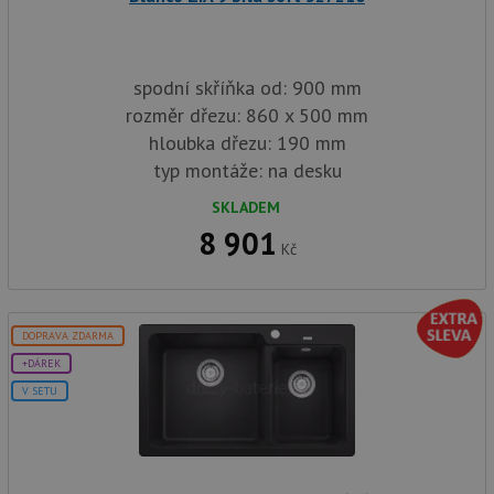
spodní skříňka od: 900 mm
rozměr dřezu: 860 x 500 mm
hloubka dřezu: 190 mm
typ montáže: na desku
SKLADEM
8 901
Kč
DOPRAVA ZDARMA
+DÁREK
V SETU