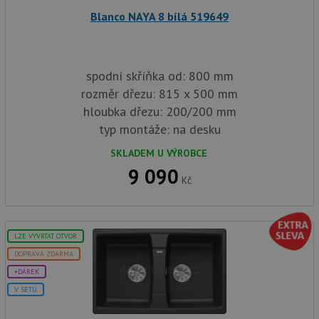
Blanco NAYA 8 bílá 519649
Nezbytně nutné soubory
Výkonové soubory
Soubory cílení
Funkční soubory
spodní skříňka od: 800 mm
Nezařazené soubory
rozměr dřezu: 815 x 500 mm
hloubka dřezu: 200/200 mm
Nezbytně nutné soubory cookie umožňují základní
funkce webových stránek, jako je přihlášení
typ montáže: na desku
uživatele a správa účtu. Webové stránky nelze bez
nezbytně nutných souborů cookie správně používat.
SKLADEM U VÝROBCE
9 090
Poskytovatel
/
Název
Vyprší
Popis
Kč
Doména
udid
.drezy-baterie.cz
4 týdny 2
Tento 
dny
použív
jedine
identif
LZE VYVRTAT OTVOR
zařízen
mají př
DOPRAVA ZDARMA
webové
aby sl
+DÁREK
použív
V SETU
zlepšil
uživat
zkušen